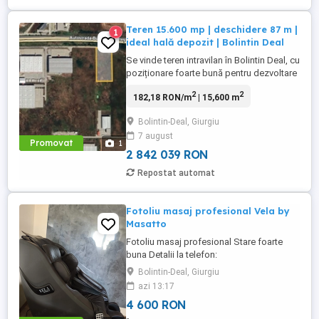
Teren 15.600 mp | deschidere 87 m |
1
ideal hală depozit | Bolintin Deal
Se vinde teren intravilan în Bolintin Deal, cu
poziționare foarte bună pentru dezvoltare
logistică, industrială sau comercială.
2
2
182,18 RON/m
| 15,600 m
Suprafață generoasă și deschidere mare
ușor de utilizat pentru proiecte industriale.
Bolintin-Deal, Giurgiu
suprafată totală: 15.600 mp deschidere:
7 august
87,4 m la drum acces facil din zonă ...
Promovat
1
2 842 039 RON
Repostat automat
Fotoliu masaj profesional Vela by
Masatto
Fotoliu masaj profesional Stare foarte
buna Detalii la telefon:
Bolintin-Deal, Giurgiu
azi 13:17
4 600 RON