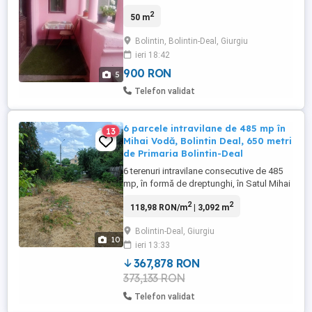
2
50 m
Bolintin, Bolintin-Deal, Giurgiu
ieri 18:42
900 RON
5
Telefon validat
6 parcele intravilane de 485 mp în
13
Mihai Vodă, Bolintin Deal, 650 metri
de Primaria Bolintin-Deal
6 terenuri intravilane consecutive de 485
mp, în formă de dreptunghi, în Satul Mihai
Vodă, Comuna Bolintin-Deal, Județul
2
2
118,98 RON/m
| 3,092 m
Giurgiu, la 650 metri de Primăria Bolintin-
Deal Curent, gaze, canalizare. Accesul se
Bolintin-Deal, Giurgiu
realizează din Drumul Județean 401A
10
ieri 13:33
(DJ401A , Bulevardul 1 Mai) printr-un drum
privat dedicat, ...
367,878 RON
373,133 RON
Telefon validat