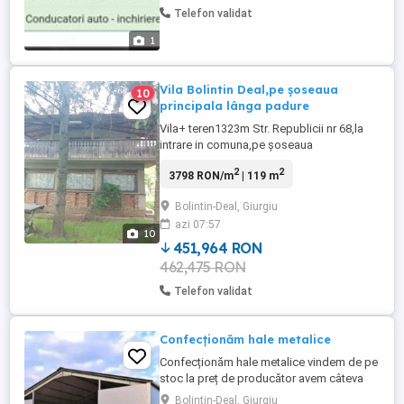
Ofer maxima seriozitate Dispun de
Telefon validat
atestate: Cpi marfa Cpi persoane Adr
COLETE Adr cisterne Agabaritic
1
Vila Bolintin Deal,pe șoseaua
10
principala lânga padure
Vila+ teren1323m Str. Republicii nr 68,la
intrare in comuna,pe șoseaua
principala.Anul de constructie 1974.Este
2
2
3798 RON/m
| 119 m
invelita cu tabla.Str.Republicii nr
80.Padurea este in spatele
Bolintin-Deal, Giurgiu
gradinii.Canalizare+gaze la
azi 07:57
poarta.Cadastru si intabulare la zi.
10
451,964 RON
462,475 RON
Telefon validat
Confecționăm hale metalice
Confecționăm hale metalice vindem de pe
stoc la preț de producător avem câteva
dimensiuni pe stoc 10 cu 20 cu patru la
Bolintin-Deal, Giurgiu