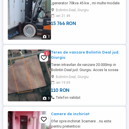
,generator 70kva 45 kw , mi multe modele
,cabluri si accesorii. Transport montaj
Bolintin-Deal, Giurgiu
,mentenanta.
ieri 21:49
15 766 RON
3
Teren de vanzare Bolintin Deal jud.
2
Giurgiu
Teren intravilan de vanzare 20.000mp in
Bolintin Deal jud. Giurgiu. Acces la sosea
DJ 401A. Pret 21 Euro mp. Oportunitati
Bolintin-Deal, Giurgiu
strategice: 25km de Bucuresti, acces facil
ieri 19:09
la autostrada A1. Dezvoltari logistice,
110 RON
depozite, hale productie, centre de
distributie. Dezvoltare rezidentiala,
Telefon validat
3
ansambluri de locuinte ...
Camere de inchiriat
Ofer spre inchiriat 3camere ...nu este
pentru pretentiosi