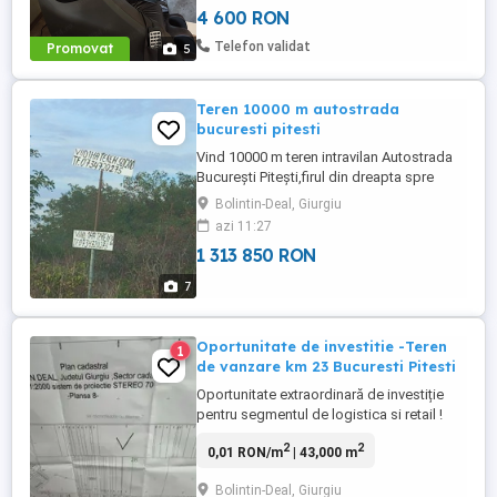
4 600 RON
Telefon validat
Promovat
5
Teren 10000 m autostrada
bucuresti pitesti
Vind 10000 m teren intravilan Autostrada
București Pitești,firul din dreapta spre
Pitești,km 25 vis-a -vis de
Bolintin-Deal, Giurgiu
CORTIZO.Deschidere la autostrada 50 200
azi 11:27
lungime,unic proprietar. Fff important
1 313 850 RON
cadastru reactualizat .
7
Oportunitate de investitie -Teren
1
de vanzare km 23 Bucuresti Pitesti
Oportunitate extraordinară de investiție
pentru segmentul de logistica si retail !
Avem disponibil spre vânzare un teren în
2
2
0,01 RON/m
| 43,000 m
suprafață 43.000 mp in parcul industrial
CTP , Km 23 autostrada Bucuresti-Pitesti,
Bolintin-Deal, Giurgiu
pe partea satanga spre Pitesti, langa