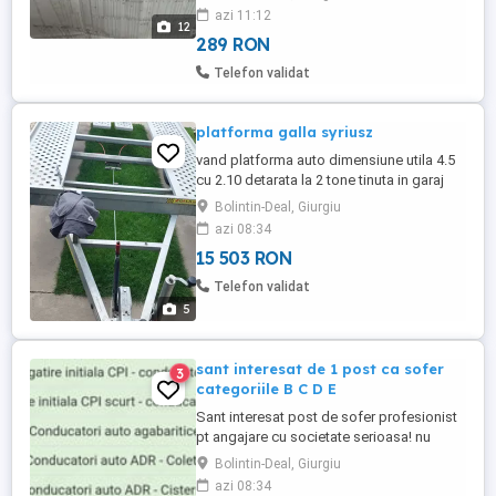
azi 11:12
depozitul central CT Park, acces din drum
12
asfaltat.Proprietate ...
289 RON
Telefon validat
platforma galla syriusz
vand platforma auto dimensiune utila 4.5
cu 2.10 detarata la 2 tone tinuta in garaj
vine dotata cu : troliu roata de sprijin roata
Bolintin-Deal, Giurgiu
de rezerva 2 cale echipata cu Punti Alko an
azi 08:34
de fabricatie decembrie 2022 nu a facut
15 503 RON
extern se vinde doar cu perfectarea
documentelor
Telefon validat
5
sant interesat de 1 post ca sofer
3
categoriile B C D E
Sant interesat post de sofer profesionist
pt angajare cu societate serioasa! nu
accept prostii de genul sa dau în program
Bolintin-Deal, Giurgiu
sau sa scot cardul, etc Nu lucrez noaptea!
azi 08:34