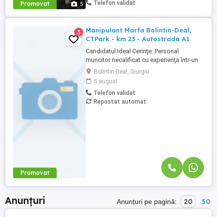
Telefon validat
Promovat
5
Manipulant Marfa Bolintin-Deal,
3
CTPark - km 23 - Autostrada A1
Candidatul Ideal Cerinţe: Personal
muncitor necalificat cu experienţa într-un
depozit logistic; Cunostinţe în domeniul
Bolintin-Deal, Giurgiu
logisticii; Persoană dinamică și
5 august
responsabilă; Program de lucru in ture
Telefon validat
(6:00 - 14:30 și 13:30 22:00) intermediar
Repostat automat
(8:30 - 17:00), L-V. Descrierea jobului
Responsabilităţi: ...
Promovat
Anunțuri
20
50
Anunțuri pe pagină: