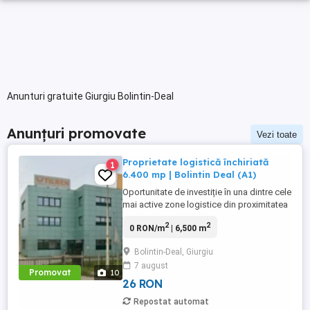
Anunturi gratuite Giurgiu Bolintin-Deal
Anunțuri promovate
Vezi toate
Proprietate logistică închiriată
1
6.400 mp | Bolintin Deal (A1)
Oportunitate de investiție în una dintre cele
mai active zone logistice din proximitatea
Bucureștiului. Proprietatea este amplasată
2
2
0 RON/m
| 6,500 m
strategic în Bolintin Deal, cu acces direct
din Autostrada A1, într-un hub consacrat
Bolintin-Deal, Giurgiu
pentru logistică și distribuție. Chirie
7 august
actuală: 25.000 EUR lună (gross) Potențial
Promovat
10
...
26 RON
Repostat automat