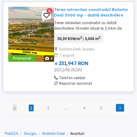
Teren intravilan construibil Bolintin
6
Deal 5000 mp - dublă deschidere
Teren intravilan construibil cu dublă
deschidere 18 metri situat la 2,4 km de
nodul rutier A1 Bolintin Deal și de cel mai
2
2
50,39 RON/m
| 5,000 m
mare hub logistic din Europa de Est.
Amplasat în vestul Bucureştiului, la km 23
Bolintin-Deal, Giurgiu
pe Autostrada A1, CTPark Bucharest West
7 august
are o suprafaţă închiriabilă de peste
Promovat
6
900.000 mp şi găzduieşte ...
251,947 RON
257,196 RON
Telefon validat
Repostat automat
›
‹
1
2
…
4
5
Publi24
Giurgiu
Bolintin-Deal
Anunturi