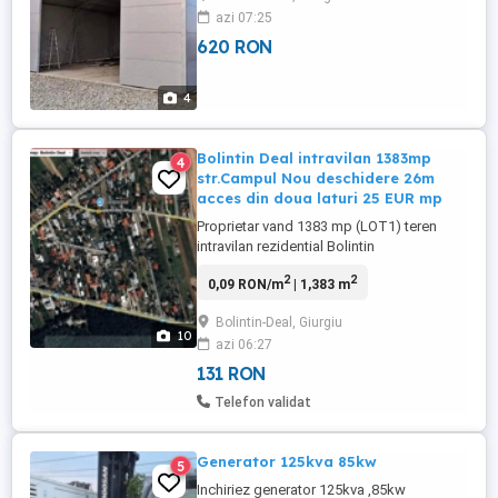
streașină opt cu 17 cu trei la streașină 12
azi 07:25
cu 30 cu poate vrea streașină 14 cu 40 cu
620 RON
patru la Strașina. opt cu 40 la Stra și n-a
mai multe detalii la număr de telefon
4
Bolintin Deal intravilan 1383mp
4
str.Campul Nou deschidere 26m
acces din doua laturi 25 EUR mp
Proprietar vand 1383 mp (LOT1) teren
intravilan rezidential Bolintin
Deal,deschidere 26m la strada Campul
2
2
0,09 RON/m
| 1,383 m
nou (DJ601 intrare dinspre Ciorogarla,
opus padurii Cotroceanca in planul doi , la
Bolintin-Deal, Giurgiu
18Km de Bucuresti şi 2km de nodul
10
azi 06:27
Ciorogarla A0-DJ601), plus cota indiviza 1
2 la parcela alaturata de 532mp (LOT ...
131 RON
Telefon validat
Generator 125kva 85kw
5
Inchiriez generator 125kva ,85kw