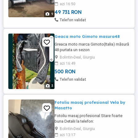
azi 16:50
49 731 RON
9
Telefon validat
Geaca moto Gimoto masura48
Greaca moto marca Gimoto(Italia) măsură
48 purtata un sezon
Bolintin-Deal, Giurgiu
azi 16:49
500 RON
Telefon validat
3
Fotoliu masaj profesional Vela by
Masatto
Fotoliu masaj profesional Stare foarte
buna Detalii la telefon:
Bolintin-Deal, Giurgiu
azi 13:17