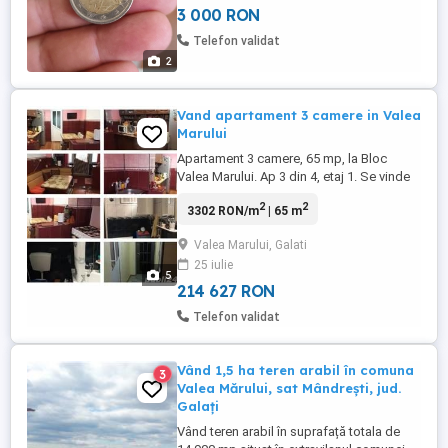
3 000 RON
Telefon validat
2
Vand apartament 3 camere in Valea
Marului
Apartament 3 camere, 65 mp, la Bloc
Valea Marului. Ap 3 din 4, etaj 1. Se vinde
mobilat, utilat, gata de locuit ( in prezent
2
2
3302 RON/m
| 65 m
locuit, este curat, bine intretinut. Gresie,
faianta, parchet, termopane, AC. Living
Valea Marului, Galati
renovat integral anul acesta. 2 dormitoare
25 iulie
si living, bucatarie spatioasa, baie, 2 spatii
5
...
214 627 RON
Telefon validat
Vând 1,5 ha teren arabil în comuna
3
Valea Mărului, sat Mândrești, jud.
Galați
Vând teren arabil în suprafață totala de