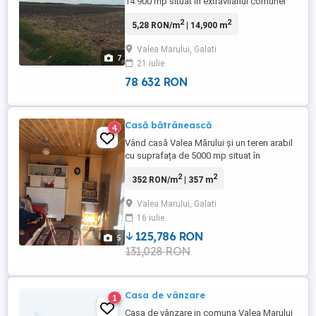
14.900 mp situat în extravilanul comunei
Valea Mărului, sat. Mândrești, județul
2
2
5,28 RON/m
| 14,900 m
Galați pe Tarlaua 47/1, nr. cadastral 35, ID
imobil 3518. Segmentele au următoarele
Valea Marului, Galati
lungimi: 368.295 ml 19.512 ml 17.462 ml
7
21 iulie
423.193 ml
78 632 RON
Casă bătrânească
4
Vând casă Valea Mărului și un teren arabil
cu suprafața de 5000 mp situat în
extravilanul comunei V.M Mai multe Detalii
2
2
352 RON/m
| 357 m
la telefon
Valea Marului, Galati
16 iulie
125,786 RON
5
131,028 RON
Casa de vânzare
1
Casa de vânzare in comuna Valea Marului