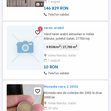
1 august
8
146 829 RON
Telefon validat
teren arabil
1
Vând teren arabil extravilan in Valea
Mărului, judetul Galati, 27700 mp.
2
2
0 RON/m
| 27,700 m
Valea Marului, Galati
1 august
10 RON
Telefon validat
Moneda rara 2 2002
Moneda rara de colecție din 2002 la doar
3000 lei
Valea Marului, Galati
30 iulie