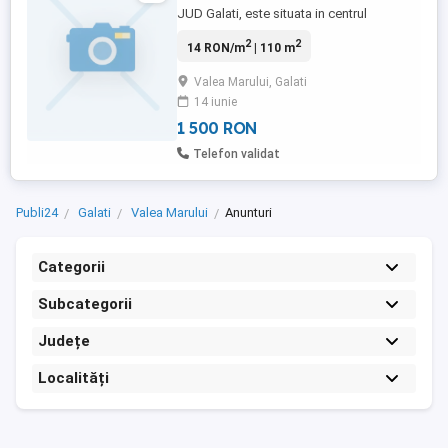
JUD Galati, este situata in centrul
comuneii langa baxoridana utilitati apa
2
2
14 RON/m
| 110 m
canalizare current, fantana proprie, este
construit un solar de 8 ari total teren
Valea Marului, Galati
incluzand casa anexe si teren 2400mp
14 iunie
17euro mp
1 500 RON
Telefon validat
Publi24
Galati
Valea Marului
Anunturi
Categorii
Subcategorii
Județe
Localități