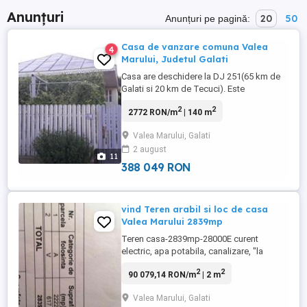
Anunțuri
20
50
Anunțuri pe pagină:
Casa de vanzare comuna Valea
4
Marului, Judetul Galati
Casa are deschidere la DJ 251(65 km de
Galati si 20 km de Tecuci). Este
compartimentata astfel: 3 dormitoare, un
2
2
2772 RON/m
| 140 m
living spatios, baie, bucatarie, hol si
dressing. Este racordata la apa curenta,
Valea Marului, Galati
electricitate, canalizare, servicii complete
2 august
RDS (cablu tv, telefonie fixa, internet
11
wireless). Atat casa cat ...
388 049 RON
vind Teren arabil si loc de casa
Valea Marului 2839mp
Teren casa-2839mp-28000E curent
electric, apa potabila, canalizare, "la
poarta", intravilan Teren arabil 1,63ha
2
2
90 079,14 RON/m
| 2 m
extravilan 17000E accept mesaje cu oferte
! tel
Valea Marului, Galati