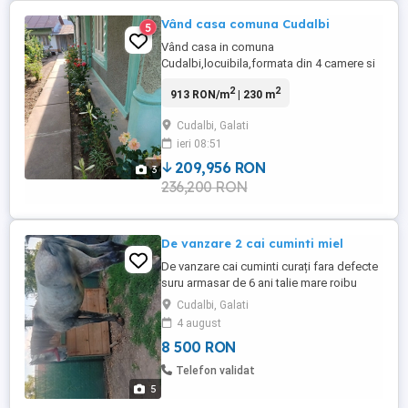
Vând casa comuna Cudalbi
5
Vând casa in comuna
Cudalbi,locuibila,formata din 4 camere si
alte anexe. Casa se afla situata la asfalt,in
2
2
913 RON/m
| 230 m
zona neinundabila,pe drumul spre
Băleni.Este dotata cu apa
Cudalbi, Galati
curenta,beci,fântână in curte si foarte
ieri 08:51
mulți pomi.Suprafata terenului este de
1700 mp.
209,956 RON
3
236,200 RON
De vanzare 2 cai cuminti miel
De vanzare cai cuminti curați fara defecte
suru armasar de 6 ani talie mare roibu
castrat de 3 pe 4 ani talie mare cai merg
Cudalbi, Galati
cum dorește omu în 1 în 2 se accepta
4 august
orice proba posibila mai multe detali
8 500 RON
sunați la afisat
Telefon validat
5