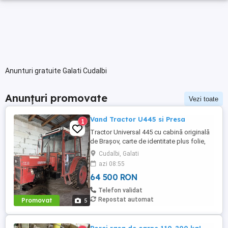
Anunturi gratuite Galati Cudalbi
Anunțuri promovate
Vezi toate
Vand Tractor U445 si Presa
1
Tractor Universal 445 cu cabină originală
de Brașov, carte de identitate plus folie,
motor în trei pistoane si compresor. An
Cudalbi, Galati
fabricație 2002 Două manete distanță
azi 08:55
mare la cutie, ambreiaj la mână pe priză,
64 500 RON
servodirecție originală punte pătrată.
Cauciucuri pe spate noi, cauciucuri pe față
Telefon validat
80%. Tractorul ...
Repostat automat
Promovat
5