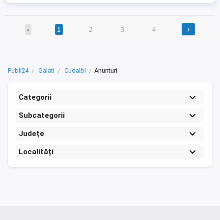
›
‹
1
2
3
4
Publi24
Galati
Cudalbi
Anunturi
Categorii
Subcategorii
Județe
Localități