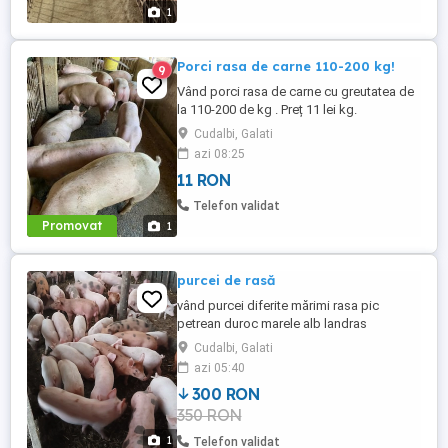
1
Porci rasa de carne 110-200 kg!
9
Vând porci rasa de carne cu greutatea de
la 110-200 de kg . Preț 11 lei kg.
Cudalbi, Galati
azi 08:25
11 RON
Telefon validat
Promovat
1
purcei de rasă
vând purcei diferite mărimi rasa pic
petrean duroc marele alb landras
Cudalbi, Galati
azi 05:40
300 RON
350 RON
1
Telefon validat