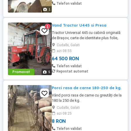
Telefon validat
1
Vand Tractor U445 si Presa
1
Tractor Universal 445 cu cabină originală
de Brașov, carte de identitate plus folie,
motor în trei pistoane si compresor. An
Cudalbi, Galati
fabricație 2002 Două manete distanță
azi 08:55
mare la cutie, ambreiaj la mână pe priză,
64 500 RON
servodirecție originală punte pătrată.
Cauciucuri pe spate noi, cauciucuri pe față
Telefon validat
80%. Tractorul ...
Repostat automat
Promovat
5
Porci rasa de carne 180-250 de kg.
Vând porci rasa de carne cu greutăți de la
180 la 250 de kg.
Cudalbi, Galati
azi 08:25
8 RON
Telefon validat