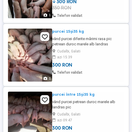
300 RON
350 RON
1
Telefon validat
purcei 15și35 kg
vând purcei diferite mărimi rasa pic
petrean duroc marele alb landras
Cudalbi, Galati
azi 15:39
300 RON
Telefon validat
1
purcei între 15și35 kg
vând purcei petrean duroc marele alb
landras pic
Cudalbi, Galati
azi 09:47
300 RON