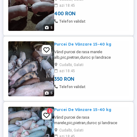
azi 18:45
400 RON
Telefon validat
5
Purcei De Vânzare 15-40 kg
Vând purcei de rasa marele
alb,pic,pietran,duroc și landrace
Cudalbi, Galati
azi 18:45
350 RON
Telefon validat
5
Purcei De Vânzare 15-40 kg
1
Vând purcei de rasa
marele,pic,pietran,duroc și landrace
Cudalbi, Galati
azi 18:45