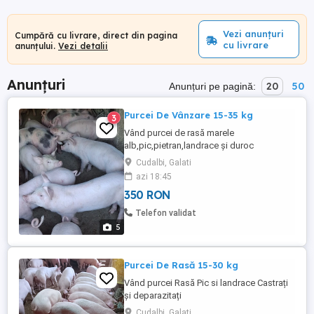
Vezi anunțuri
Cumpără cu livrare, direct din pagina
cu livrare
anunțului.
Vezi detalii
Anunțuri
20
50
Anunțuri pe pagină:
Purcei De Vânzare 15-35 kg
3
Vând purcei de rasă marele
alb,pic,pietran,landrace și duroc
Cudalbi, Galati
azi 18:45
350 RON
Telefon validat
5
Purcei De Rasă 15-30 kg
Vând purcei Rasă Pic si landrace Castrați
și deparazitați
Cudalbi, Galati