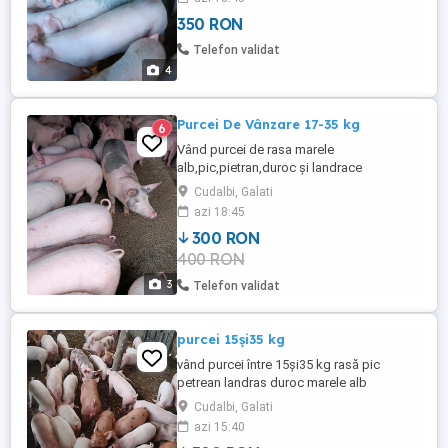
350 RON
Telefon validat
4
Purcei De Vânzare 17-35 kg
6
Vând purcei de rasa marele
alb,pic,pietran,duroc și landrace
Cudalbi, Galati
azi 18:45
300 RON
400 RON
3
Telefon validat
purcei 15și35 kg
vând purcei între 15și35 kg rasă pic
petrean landras duroc marele alb
Cudalbi, Galati
azi 15:40