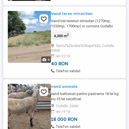
Vand teren intravilan
Vand trei terenuri intravilan (1270mp,
1330mp, 1700mp) in comuna Cudalbi
judetul Galați
2
4,300 m
Santul%2bvalea%2biepei%2b, Cudalbi,
Galati
ieri 22:18
6
40 RON
Telefon validat
vand animale
vand berbecuti pentru pastrama 18 lei kg
viu 35 lei sacrificat
Cudalbi, Galati
ieri 19:10
18 000 RON
Telefon validat