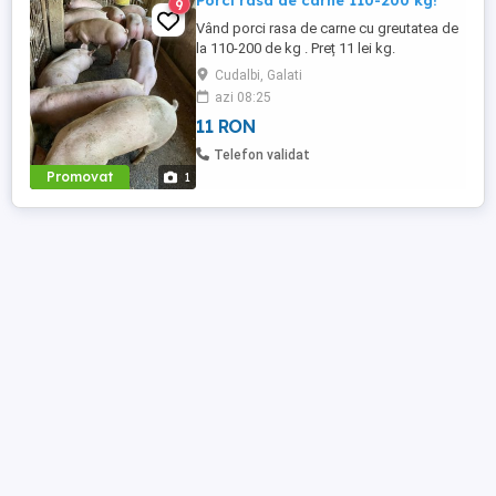
Porci rasa de carne 110-200 kg!
9
Vând porci rasa de carne cu greutatea de
la 110-200 de kg . Preț 11 lei kg.
Cudalbi, Galati
azi 08:25
11 RON
Telefon validat
Promovat
1