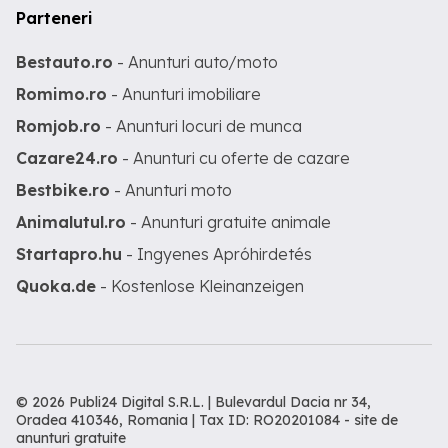
Parteneri
Bestauto.ro
- Anunturi auto/moto
Romimo.ro
- Anunturi imobiliare
Romjob.ro
- Anunturi locuri de munca
Cazare24.ro
- Anunturi cu oferte de cazare
Bestbike.ro
- Anunturi moto
Animalutul.ro
- Anunturi gratuite animale
Startapro.hu
- Ingyenes Apróhirdetés
Quoka.de
- Kostenlose Kleinanzeigen
© 2026 Publi24 Digital S.R.L. | Bulevardul Dacia nr 34,
Oradea 410346, Romania | Tax ID: RO20201084 -
site de
anunturi gratuite