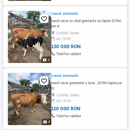
vand animale
vand vaca cu vitel gestanta cu lapte 20 litri
pe zi
Cudalbi, Galati
ieri 19:09
130 000 RON
Telefon validat
2
vand animale
vand vaca gestanta o luna , 20 litri lapte pe
zi
Cudalbi, Galati
ieri 19:09
110 000 RON
Telefon validat
3