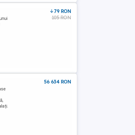
79 RON
105 RON
unui
i
56 634 RON
ase
ă,
lați.