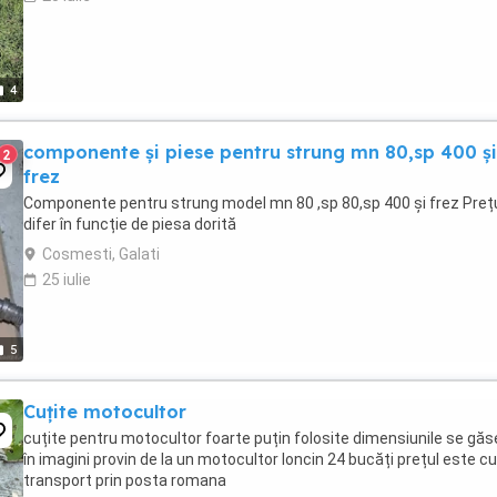
4
componente și piese pentru strung mn 80,sp 400 și
2
frez
Componente pentru strung model mn 80 ,sp 80,sp 400 și frez Prețu
difer în funcție de piesa dorită
Cosmesti, Galati
25 iulie
5
Cuțite motocultor
cuțite pentru motocultor foarte puțin folosite dimensiunile se gă
în imagini provin de la un motocultor loncin 24 bucăți prețul este cu
transport prin posta romana