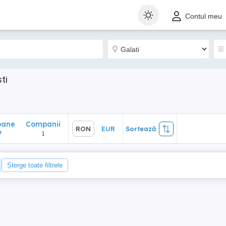
ane
Companii
RON
EUR
Sortează
Contul meu
1
ti
oane
Companii
RON
EUR
Sortează
7
1
Șterge toate filtrele