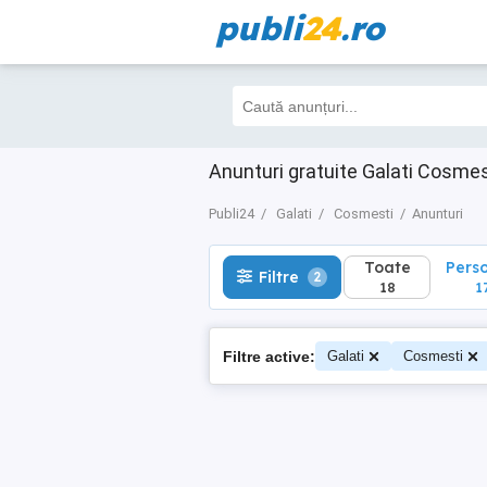
publi
24
.ro
Toate
Perso
Filtre
2
18
17
Anunturi gratuite Galati Cosmes
Publi24
Galati
Cosmesti
Anunturi
Toate
Pers
Filtre
2
18
1
Filtre active:
Galati
Cosmesti