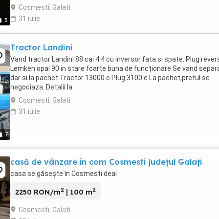
Cosmesti, Galati
31 iulie
5
Tractor Landini
Vand tractor Landini 88 cai 4 4 cu inversor fata si spate. Plug revers
Lemken opal 90 in stare foarte buna de funcționare Se vand separ
dar si la pachet Tractor 13000 e Plug 3100 e La pachet,pretul se
negociaza. Detalii la
Cosmesti, Galati
31 iulie
7
casă de vânzare în com Cosmesti județul Galați
casa se găsește în Cosmesti deal
2
2
2250 RON/m
| 100 m
Cosmesti, Galati