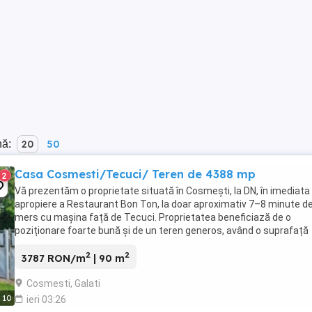
nă:
20
50
Casa Cosmesti/Tecuci/ Teren de 4388 mp
2
Vă prezentăm o proprietate situată în Cosmești, la DN, în imediata
apropiere a Restaurant Bon Ton, la doar aproximativ 7–8 minute d
mers cu mașina față de Tecuci. Proprietatea beneficiază de o
poziționare foarte bună și de un teren generos, având o suprafață
totală de 4.388 mp și un front stradal de ...
2
2
3787 RON/m
| 90 m
Cosmesti, Galati
10
ieri 03:26