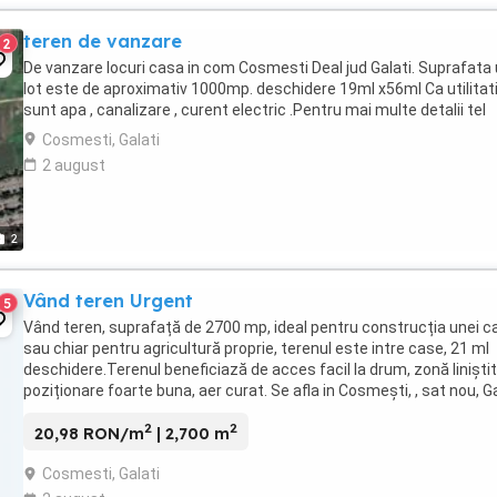
teren de vanzare
2
De vanzare locuri casa in com Cosmesti Deal jud Galati. Suprafata 
lot este de aproximativ 1000mp. deschidere 19ml x56ml Ca utilitat
sunt apa , canalizare , curent electric .Pentru mai multe detalii tel
Cosmesti, Galati
2 august
2
Vând teren Urgent
5
Vând teren, suprafață de 2700 mp, ideal pentru construcția unei c
sau chiar pentru agricultură proprie, terenul este intre case, 21 ml
deschidere.Terenul beneficiază de acces facil la drum, zonă liniștit
poziționare foarte buna, aer curat. Se afla in Cosmești, , sat nou, Ga
Preț 4 euro mp Detalii ...
2
2
20,98 RON/m
| 2,700 m
Cosmesti, Galati