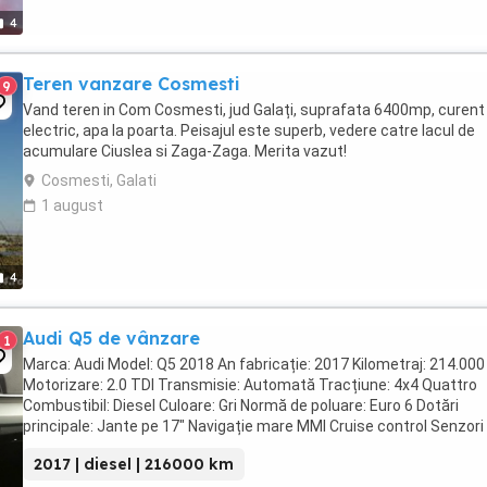
4
Teren vanzare Cosmesti
9
Vand teren in Com Cosmesti, jud Galați, suprafata 6400mp, curent
electric, apa la poarta. Peisajul este superb, vedere catre lacul de
acumulare Ciuslea si Zaga-Zaga. Merita vazut!
Cosmesti, Galati
1 august
4
Audi Q5 de vânzare
1
Marca: Audi Model: Q5 2018 An fabricație: 2017 Kilometraj: 214.00
Motorizare: 2.0 TDI Transmisie: Automată Tracțiune: 4x4 Quattro
Combustibil: Diesel Culoare: Gri Normă de poluare: Euro 6 Dotări
principale: Jante pe 17" Navigație mare MMI Cruise control Senzori
parcare față-spate ...
2017 | diesel | 216000 km