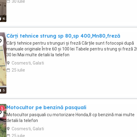
30 iulie
4
Cărți tehnice strung sp 80,sp 400,Mn80,freză
Cărți tehnice pentru strunguri și freză Cărțile sunt fotocopii după
manuale originale Între 60 și 100 lei Tabele pentru strung și freză 2
30 lei Mai multe detalii la telefon
Cosmesti, Galati
25 iulie
5
Motocultor pe benzină pasquali
1
Motocultor pasquali cu motorizare Honda,8 cp benzină mai multe
detalii la telefon
Cosmesti, Galati
25 iulie