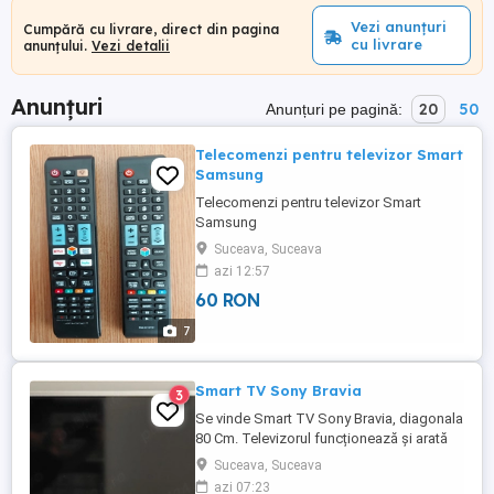
Vezi anunțuri
Cumpără cu livrare, direct din pagina
cu livrare
anunțului.
Vezi detalii
Anunțuri
20
50
Anunțuri pe pagină:
Telecomenzi pentru televizor Smart
Samsung
Telecomenzi pentru televizor Smart
Samsung
Suceava, Suceava
azi 12:57
60 RON
7
Smart TV Sony Bravia
3
Se vinde Smart TV Sony Bravia, diagonala
80 Cm. Televizorul funcționează și arată
perfect în totalitate fără pete pe ecran,
Suceava, Suceava
pixeli morți sau orice altceva. Prețul este
azi 07:23