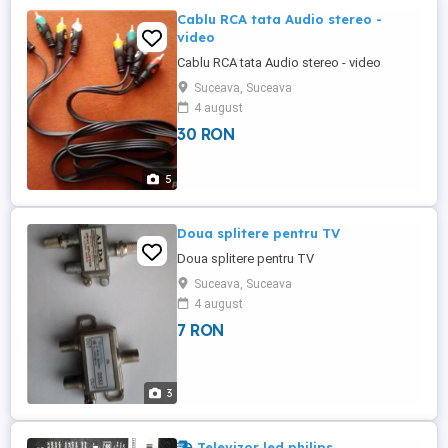
Cablu RCA tata Audio stereo -
video
Cablu RCA tata Audio stereo - video
Suceava, Suceava
4 august
30 RON
5
Doua splitere pentru TV
Doua splitere pentru TV
Suceava, Suceava
4 august
7 RON
3
Televizor led philips