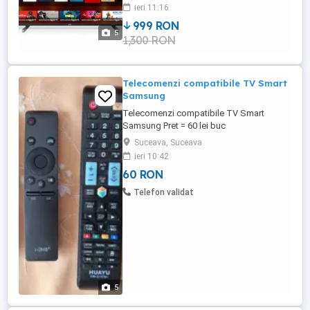
ocazional, perfect functional. Este un
ieri 11:16
model foarte apreciat pentru tehnologia
999 RON
Ambilight pe 3 laturi, care proiecteaza
5
1,300 RON
lumina pe perete in culorile imaginii si
creeaza o experienta de vizionare ...
Telecomenzi compatibile TV Smart
Samsung
Telecomenzi compatibile TV Smart
Samsung Pret = 60 lei buc
Suceava, Suceava
ieri 10:42
60 RON
Telefon validat
5