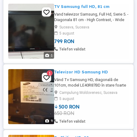
TV Samsung full HD, 81 cm
Vand televizor Samsung, Full Hd, Serie 5. -
Diagonala 81 cm - High Contrast, - Wide
Color Enhancer 2, - HDMI X 3, - Anynet + -
Suceava, Suceava
CEC, - Swivel, - SRS TruSouround HD, -
5 august
DVB, TNT HD, DVB-T, DVB-C, - Sistem
799 RON
audio 2 difuzoare de 2x10 W, - VGA,
1xUSB, 1xjack 3,5 mm, 3xHDMI, CI+ slot,
Telefon validat
1x component input, 1xD-sub ...
1
Televizor HD Samsung HD
1
Vând Tv Samsung HD, diagonală de
101cm, model LE40R87BD în stare foarte
bună de funcționare culori și imaginea
Campulung Moldovenesc, Suceava
clară, 2 ieșiri scart, 3 HDMI, intrări ieșiri
5 august
audio video, AV IN, S audio ieșire căști,
500 RON
mufă PC, digital audio out optical.
650 RON
Telecomandă și cabluri incluse. Se poate
monta și pe perete. Nu trimit ...
9
Telefon validat