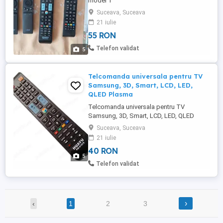
model 1
Suceava, Suceava
21 iulie
55 RON
Telefon validat
5
Telcomanda universala pentru TV
Samsung, 3D, Smart, LCD, LED,
QLED Plasma
Telcomanda universala pentru TV
Samsung, 3D, Smart, LCD, LED, QLED
Plasma Caracteristica principală a acestei
Suceava, Suceava
telecomenzi este că funcționează fără nici
21 iulie
o configurare ulterioara pentru toate
40 RON
televizoarele Samsung 3D, SMART, LCD,
5
LED, QLED, Plasma Funcționează fără
Telefon validat
configurare Compatibila pentru ...
›
‹
1
2
3