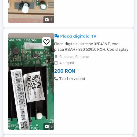
4
Placa digitala TV
Placa digitala Hisense 32E43NT, cod
placa RSAH7.820.50950 ROH, Cod display
Placa digitala Hisense 32E43QT, cod
Suceava, Suceava
placa RSAG7.820.12929 ROH, Cod display
4 august
JHD315H1H51-T0L1B1 Placa digitala
200 RON
Hisense 40A4N, cod placa
TPD.NT72690T.PB702(T) , 40A35HEVS,
Telefon validat
Cod display JHD400H1F03-T0L1 Placa
digitala Hisense 50A6N, ...
5