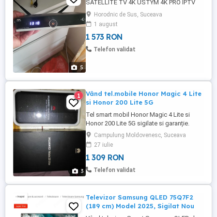
SATELLITE TV 4K USTYM 4K PRO IPTV
Horodnic de Sus, Suceava
1 august
1 573 RON
Telefon validat
5
Vând tel.mobile Honor Magic 4 Lite
1
si Honor 200 Lite 5G
Tel smart mobil Honor Magic 4 Lite si
Honor 200 Lite 5G sigilate si garanție.
Campulung Moldovenesc, Suceava
27 iulie
1 309 RON
Telefon validat
3
Televizor Samsung QLED 75Q7F2
(189 cm) Model 2025, Sigilat Nou