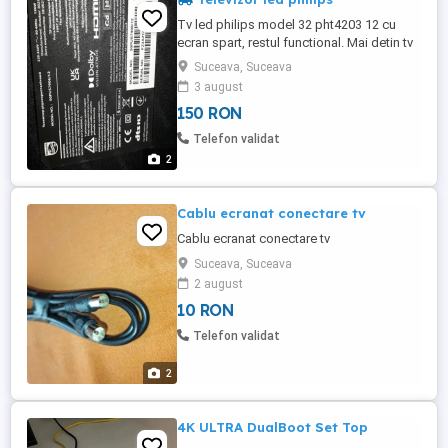
Tv led philips model 32 pht4203 12 cu
ecran spart, restul functional. Mai detin tv
led philips 50pus7906 12 ecran spart, tv
Suceava, Suceava
led sony kd65xf7096 ecran spart, tv lcd
3 august
panasonic tx32le8pa complet la pornire
150 RON
intra in stand by, tv cinescop philips 28
pt5001 62b made in france functional, tv
Telefon validat
cinescop k20c5gt ...
2
Cablu ecranat conectare tv
Cablu ecranat conectare tv
Suceava, Suceava
2 august
10 RON
Telefon validat
2
4K ULTRA DualBoot Set Top