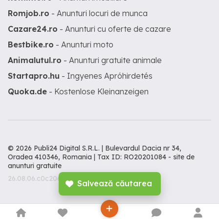
Romjob.ro
- Anunturi locuri de munca
Cazare24.ro
- Anunturi cu oferte de cazare
Bestbike.ro
- Anunturi moto
Animalutul.ro
- Anunturi gratuite animale
Startapro.hu
- Ingyenes Apróhirdetés
Quoka.de
- Kostenlose Kleinanzeigen
© 2026 Publi24 Digital S.R.L. | Bulevardul Dacia nr 34,
Oradea 410346, Romania | Tax ID: RO20201084 -
site de
anunturi gratuite
26.08.06.c0c206c
Salvează căutarea