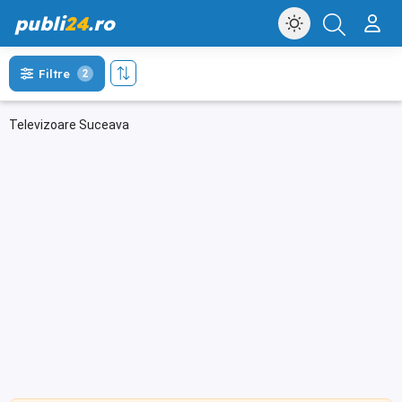
publi
24
.ro
Filtre
2
Televizoare Suceava