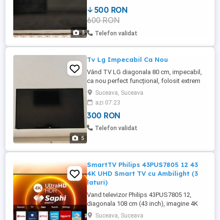
fix!
500 RON
600 RON
3
Telefon validat
Tv Lg Impecabil Ca Nou
Vând TV LG diagonala 80 cm, impecabil,
ca nou perfect funcțional, folosit extrem
de puțin. Se vinde împreună cu suportul
Suceava, Suceava
atașat în foto. Televizorul nu este Smart.
azi 07:23
Prețul este fix!
300 RON
Telefon validat
5
SmartTV Philips 43PUS7805 12 43
4K UHD Smart TV cu Ambilight (3
laturi)
Vand televizor Philips 43PUS7805 12,
diagonala 108 cm (43 inch), imagine 4K
Ultra HD, in stare foarte buna, folosit
Suceava, Suceava