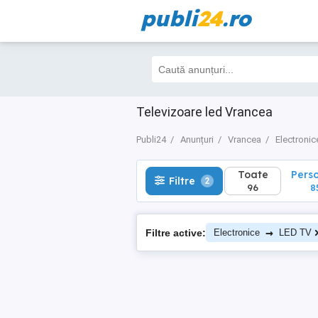
publi
24
.ro
Toate
Perso
Filtre
2
96
85
Televizoare led Vrancea
Publi24
Anunțuri
Vrancea
Electronic
Toate
Pers
Filtre
2
96
8
→
Filtre active:
Electronice
LED TV