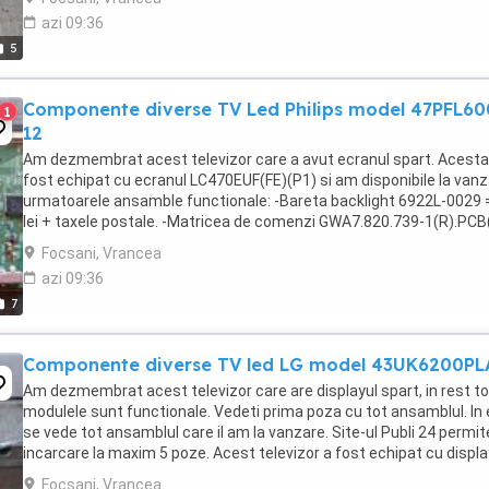
azi 09:36
5
Componente diverse TV Led Philips model 47PFL6
1
12
Am dezmembrat acest televizor care a avut ecranul spart. Acesta
fost echipat cu ecranul LC470EUF(FE)(P1) si am disponibile la van
urmatoarele ansamble functionale: -Bareta backlight 6922L-0029 
lei + taxele postale. -Matricea de comenzi GWA7.820.739-1(R).PC
= 50 lei + taxele postale. -Receptorul ...
Focsani, Vrancea
azi 09:36
7
Componente diverse TV led LG model 43UK6200PL
Am dezmembrat acest televizor care are displayul spart, in rest t
modulele sunt functionale. Vedeti prima poza cu tot ansamblul. In
se vede tot ansamblul care il am la vanzare. Site-ul Publi 24 permit
incarcare la maxim 5 poze. Acest televizor a fost echipat cu displa
model HC430DGG-SLWL1-A111. ...
Focsani, Vrancea