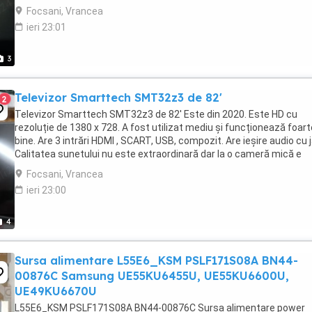
descrierile pe ...
Focsani, Vrancea
ieri 23:01
3
Televizor Smarttech SMT32z3 de 82'
2
Televizor Smarttech SMT32z3 de 82' Este din 2020. Este HD cu
rezoluție de 1380 x 728. A fost utilizat mediu și funcționează foart
bine. Are 3 intrări HDMI , SCART, USB, compozit. Are ieșire audio cu 
Calitatea sunetului nu este extraordinară dar la o cameră mică e
acceptebil.
Focsani, Vrancea
ieri 23:00
4
Sursa alimentare L55E6_KSM PSLF171S08A BN44-
00876C Samsung UE55KU6455U, UE55KU6600U,
UE49KU6670U
L55E6_KSM PSLF171S08A BN44-00876C Sursa alimentare power