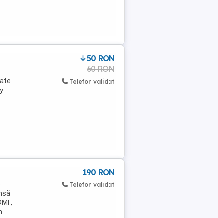
50 RON
60 RON
oate
Telefon validat
ay
190 RON
e
Telefon validat
însă
MI ,
n