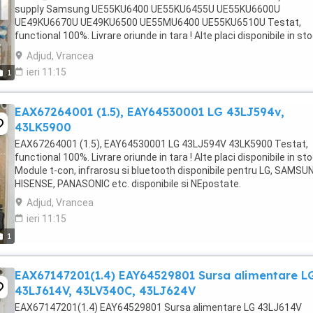
supply Samsung UE55KU6400 UE55KU6455U UE55KU6600U
UE49KU6670U UE49KU6500 UE55MU6400 UE55KU6510U Testat,
functional 100%. Livrare oriunde in tara ! Alte placi disponibile in sto
Module t-con, infrarosu si bluetooth disponibile pentru ...
Adjud, Vrancea
ieri 11:15
1
EAX67264001 (1.5), EAY64530001 LG 43LJ594v,
43LK5900
EAX67264001 (1.5), EAY64530001 LG 43LJ594V 43LK5900 Testat,
functional 100%. Livrare oriunde in tara ! Alte placi disponibile in sto
Module t-con, infrarosu si bluetooth disponibile pentru LG, SAMSU
HISENSE, PANASONIC etc. disponibile si NEpostate.
Adjud, Vrancea
ieri 11:15
1
EAX67147201(1.4) EAY64529801 Sursa alimentare L
43LJ614V, 43LV340C, 43LJ624V
EAX67147201(1.4) EAY64529801 Sursa alimentare LG 43LJ614V