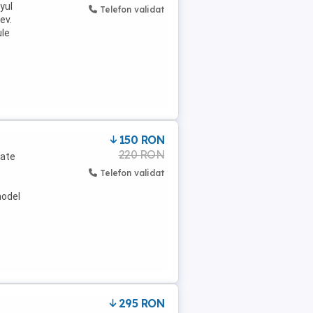
yul
Telefon validat
ev.
ule
150 RON
220 RON
oate
Telefon validat
model
295 RON