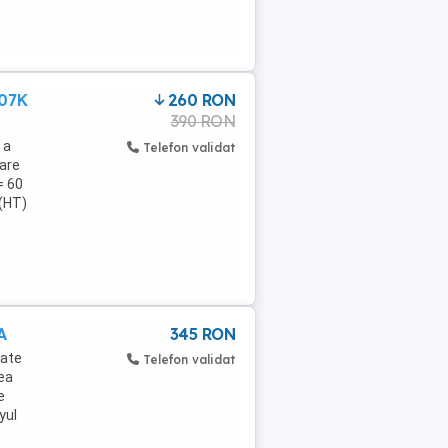
007K
260 RON
390 RON
 a
Telefon validat
zare
= 60
B(HT)
A
345 RON
oate
Telefon validat
 ea
e
yul