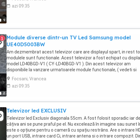
azi 09:35
9
Module diverse dintr-un TV Led Samsung model
1
UE40D5003BW
Am dezmembrat acest televizor care are displayul spart, in rest t
modulele sunt functionale. Acest televizor a fost echipat cu displ
model LD40BGD-V1 ( CY-LD40BGD-V1 ). Din acest televizor am
disponibile la vanzare urmatoarele module functionale, ( vedeti si
pozele ): -O pereche difuzoare model ...
Focsani, Vrancea
azi 09:35
2
Televizor led EXCLUSIV
Televizor led Exclusiv diagonala 55cm. A fost folosit sporadic iar d
câțiva ani se pune praful pe el. Nu excelează în imagine sau sunet 
este o opțiune pentru o cameră cu spațiu restrâns. Are o intrare HD
un port USB, intrare card Ci, intrare antena si o intrare compozit. Di