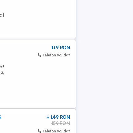
c !
119 RON
Telefon validat
c !
NG,
G
149 RON
159 RON
Telefon validat