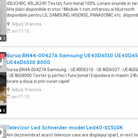
43LV340C 43LJ624V Testat, functional 100%. Livrare oriunde in tara
Alte placi disponibile in stoc ! Module t-con, infrarosu si bluetooth
disponibile pentru LG, SAMSUNG, HISENSE, PANASONIC etc. disponib
si NEpostate.
Adjud, Vrancea
ieri 11:15
1
Sursa BN44-00427A Samsung UE40D6510 UE40D65
1
UE46D6530 8000
Sursa BN44-00427A Samsung: - UE40D6510 - UE40D6537 - UE46D
- UE46D8000 Testat și perfect funcțional ! Expediere in maxim 24h
livrare a doua zi prin curier rapid!
Adjud, Vrancea
ieri 11:15
2
Televizor Led Schneider model Led40-SC510K
Am dezmembrat acest televizor care are displayul spart, in rest t