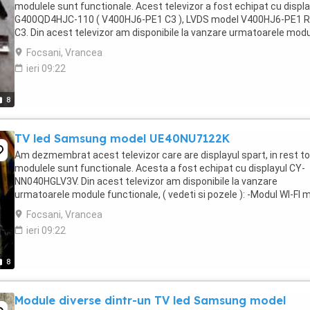
modulele sunt functionale. Acest televizor a fost echipat cu displa
G400QD4HJC-110 ( V400HJ6-PE1 C3 ), LVDS model V400HJ6-PE1 R
C3. Din acest televizor am disponibile la vanzare urmatoarele mod
functionale, ( vedeti si pozele ...
Focsani, Vrancea
ieri 09:22
8
TV led Samsung model UE40NU7122K
Am dezmembrat acest televizor care are displayul spart, in rest t
modulele sunt functionale. Acesta a fost echipat cu displayul CY-
NN040HGLV3V. Din acest televizor am disponibile la vanzare
urmatoarele module functionale, ( vedeti si pozele ): -Modul WI-FI 
BN59-01308A ( WDN221M ) = 40 lei ...
Focsani, Vrancea
ieri 09:22
8
Module diverse dintr-un TV led Samsung model