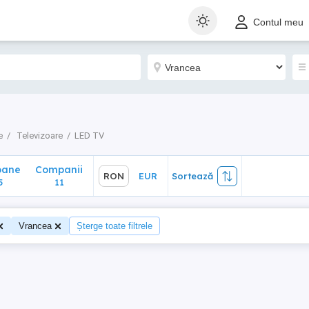
ane
Companii
RON
EUR
Sortează
Contul meu
11
e
Televizoare
LED TV
oane
Companii
RON
EUR
Sortează
5
11
Vrancea
Șterge toate filtrele