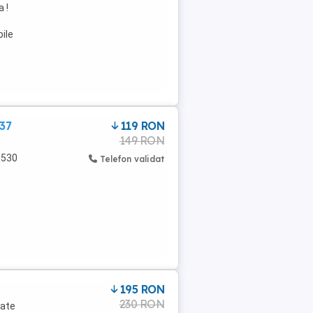
 !
ile
37
119 RON
149 RON
6530
Telefon validat
,
195 RON
230 RON
oate