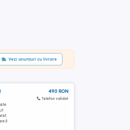
Vezi anunțuri cu livrare
l
490 RON
Telefon validat
oate
ut
rat.
e il