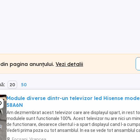
 din pagina anunțului.
Vezi detalii
nă:
20
50
Module diverse dintr-un televizor led Hisense mode
58A6N
Am dezmembrat acest televizor care are displayul spart, in rest t
modulele sunt functionale 100%. Acest televizor nu are nici un min
de functionare, deoarece clientul i-a spart displayul cand l-a cumpa
Vedeti prima poza cu tot ansamblul. In ea se vede tot ansamblul car
am la vanzare. Site-ul ...
Focsani, Vrancea