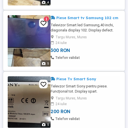
4
Piese Smart tv Samsung 102 cm
1
Televizor Smart led Samsung,40 inchi,
diagonala display 102. Display defect.
Restul pieselor sunt Ok inclusiv panoul cu
Targu Mures, Mures
leduri. Se poate și dezmembra la
24 iulie
cerere.Detalii la telefon.
300 RON
Telefon validat
5
Piese Tv Smart Sony
Televzor Smart Sony pentru piese.
Funcțional tot. Display spart.
Targu Mures, Mures
24 iulie
200 RON
Telefon validat
5