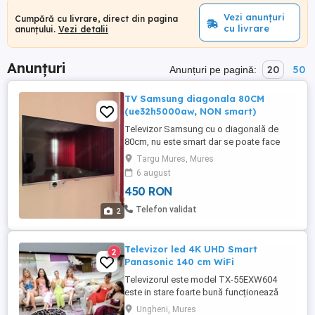
Vezi anunțuri
Cumpără cu livrare, direct din pagina
cu livrare
anunțului.
Vezi detalii
Anunțuri
20
50
Anunțuri pe pagină:
TV Samsung diagonala 80CM
(ue32h5000aw, NON smart)
Televizor Samsung cu o diagonală de
80cm, nu este smart dar se poate face
prin telefonul mobil! Rezolutie FULL HD
Targu Mures, Mures
(1080p) NU ere niciun defect! NU schimb!
6 august
450 RON
Telefon validat
2
Televizor led 4K UHD Smart
2
Panasonic 140 cm WiFi
Televizorul este model TX-55EXW604
este in stare foarte bună funcționează
foarte bine Diagonala ecranului: 55 de inci
Ungheni, Mures