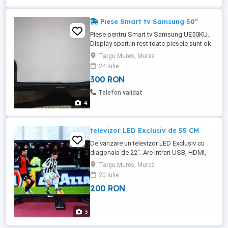
Piese Smart tv Samsung 50"
Piese pentru Smart tv Samsung UE50KU..
Display spart.In rest toate piesele sunt ok.
Detalii suplimentare la telefon.
Targu Mures, Mures
24 iulie
300 RON
Telefon validat
4
televizor LED Exclusiv de 55 CM
De vanzare un televizor LED Exclusiv cu
diagonala de 22". Are intrari USB, HDMI,
VGA, SCART si slot CI. Se poate folosi si
Targu Mures, Mures
ca monitor,este Full HD. Are imaginea clara
20 iulie
si merg toate programele pe el. Nu este
200 RON
smart. !!! NU RASPUND LA SMS-URI SI
MESAJE !!! doar la telefon
zero77zero54trei58opt
3