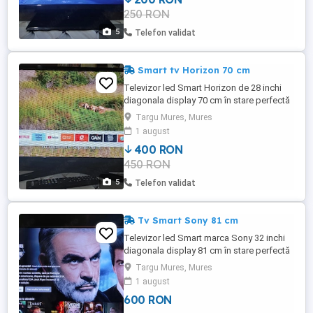
Germania Detalii la telefon.
250 RON
5
Telefon validat
Smart tv Horizon 70 cm
Televizor led Smart Horizon de 28 inchi
diagonala display 70 cm în stare perfectă
de funcționare fără urme de uzură
Targu Mures, Mures
telecomandă originală Țară proveniență
1 august
Germania Detalii la telefon
400 RON
450 RON
5
Telefon validat
Tv Smart Sony 81 cm
Televizor led Smart marca Sony 32 inchi
diagonala display 81 cm în stare perfectă
de funcționare fără urme de uzură
Targu Mures, Mures
telecomandă originală Țară proveniență
1 august
Germania Detalii la telefon.
600 RON