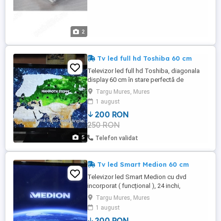
2
Tv led full hd Toshiba 60 cm
Televizor led full hd Toshiba, diagonala
display 60 cm în stare perfectă de
funcționare fără urme de uzură
Targu Mures, Mures
telecomandă originală Țară proveniență
1 august
Germania Detalii la telefon. Nu se
200 RON
răspunde la mesaje.
250 RON
5
Telefon validat
Tv led Smart Medion 60 cm
Televizor led Smart Medion cu dvd
incorporat ( funcțional ), 24 inchi,
diagonala display 60 cm în stare perfectă
Targu Mures, Mures
de funcționare fără urme de uzură
1 august
telecomandă originală Țară proveniență
200 RON