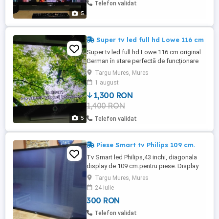
Telefon validat
5
Super tv led full hd Lowe 116 cm
Super tv led full hd Lowe 116 cm original
German în stare perfectă de funcționare
fără urme de uzură. Acest televizor este
Targu Mures, Mures
făcut special pentru Nemții. Are absolut
1 august
toate calitățile. Imagine, super sunet,
1,300 RON
telecomandă originală. Anunțul este
1,400 RON
valabil numai pentru persoanele cine
cunoaște marfa. Televizor ...
5
Telefon validat
Piese Smart tv Philips 109 cm.
Tv Smart led Philips,43 inchi, diagonala
display de 109 cm.pentru piese. Display
defect. Restul pieselor sunt Ok inclusiv
Targu Mures, Mures
panoul cu leduri. La cerere se poate
24 iulie
dezmembra. Detalii la telefon.
300 RON
Telefon validat