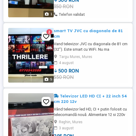
300 RON
350 RON
1
Telefon validat
smart TV JVC cu diagonala de 81
2
cm
Vand televizor JVC cu diagonala de 81 cm
(32"). Este smart cu WiFi. Nu ma
intereseaza nici un schimb. Nu raspund la
Targu Mures, Mures
mesaje de nici un fel !
4 august
500 RON
550 RON
5
Televizor LED HD CI + 22 inch 54
cm 220 12v
Vând televizor led HD, CI + putin folosit cu
telecomandă nouă. Alimentare 12 si 220v
Reghin, Mures
3 august