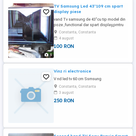
TV Samsung Led 43"109 cm spart
display piese
vand Tv samsung de 43"cu tip model din
poze ,functional dar spart display,prntru
piese la 100 lei ,picior Tv samsung ,pret
Constanta, Constanta
100 lei si telecomanda originala Samsung
4 august
la 50 lei.
100 RON
5
Vinz ri electronice
V nd led tv 60 cm Ssmsung
Constanta, Constanta
3 august
250 RON