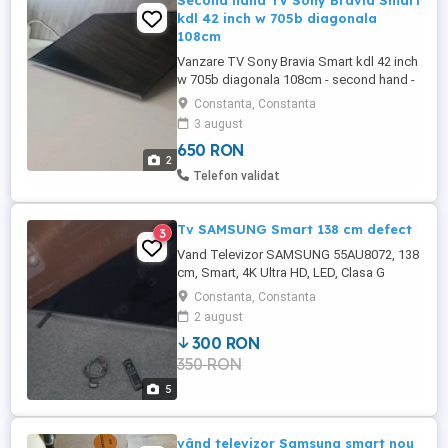
Second hand TV Sony Bravia Smart
kdl 42 inch w 705b diagonala
108cm
Vanzare TV Sony Bravia Smart kdl 42 inch
w 705b diagonala 108cm - second hand -
stare foarte buna de funcționare - utilizat -
Constanta, Constanta
telecomanda si suport integrat pt perete (
3 august
nu mai trebuie achizitionat separat ) -
650 RON
varianta slim - ridicare sau predare
2
personala
Telefon validat
Tv SAMSUNG Smart 138 cm defect
3
Vand Televizor SAMSUNG 55AU8072, 138
cm, Smart, 4K Ultra HD, LED, Clasa G
Defect display(spart) Se poate face sau
Constanta, Constanta
pentru piese! Fir alimentare+ telecomanda
2 august
Pret fix
300 RON
350 RON
5
vând televizor Samsung smart nou