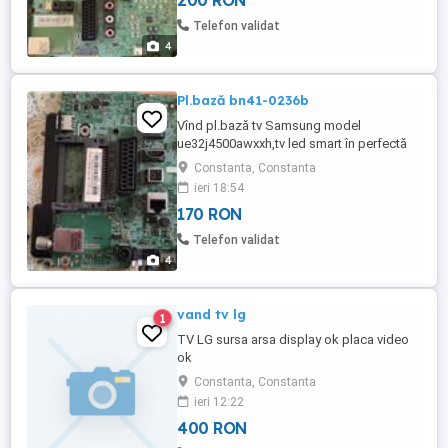
200 RON
Telefon validat
4
Pl.bază bn41-0236b
Vînd pl.bază tv Samsung model
ue32j4500awxxh,tv led smart în perfectă
stare de funcționare provine din tv cu
Constanta, Constanta
displei spart,cu 170ron.
ieri 18:54
170 RON
Telefon validat
4
vand tv lg
1
TV LG sursa arsa display ok placa video
ok
Constanta, Constanta
ieri 12:22
400 RON