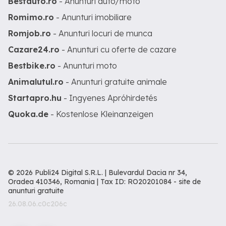
Bestauto.ro
- Anunturi auto/moto
Romimo.ro
- Anunturi imobiliare
Romjob.ro
- Anunturi locuri de munca
Cazare24.ro
- Anunturi cu oferte de cazare
Bestbike.ro
- Anunturi moto
Animalutul.ro
- Anunturi gratuite animale
Startapro.hu
- Ingyenes Apróhirdetés
Quoka.de
- Kostenlose Kleinanzeigen
© 2026 Publi24 Digital S.R.L. | Bulevardul Dacia nr 34,
Oradea 410346, Romania | Tax ID: RO20201084 -
site de
anunturi gratuite
26.08.06.c0c206c