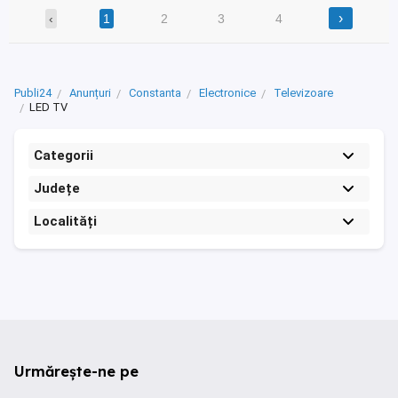
›
‹
1
2
3
4
Publi24
Anunțuri
Constanta
Electronice
Televizoare
LED TV
Categorii
Județe
Localități
Urmărește-ne pe