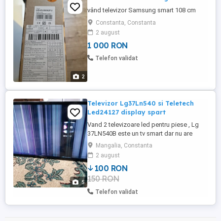
vând televizor Samsung smart 108 cm
Constanta, Constanta
2 august
1 000 RON
Telefon validat
2
Televizor Lg37Ln540 si Teletech
Led24127 display spart
Vand 2 televizoare led pentru piese , Lg
37LN540B este un tv smart dar nu are
wireless se conecteaza prin cablu de la
Mangalia, Constanta
router LAN Și un televizor Teletech model
2 august
Led24127HDR Ambele au ecranele sparte
100 RON
in rest perfect functionale Schimb cu SSD
150 RON
512 Gb sata 2,5" Prefer predare locală. Nu
5
trimit ...
Telefon validat