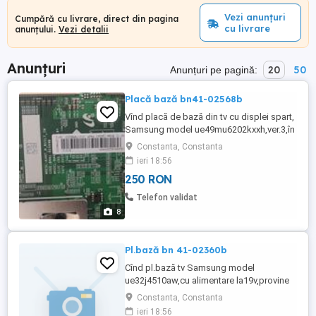
Vezi anunțuri
Cumpără cu livrare, direct din pagina
cu livrare
anunțului.
Vezi detalii
Anunțuri
20
50
Anunțuri pe pagină:
Placă bază bn41-02568b
Vînd placă de bază din tv cu displei spart,
Samsung model ue49mu6202kxxh,ver.3,în
perfectă stare de funcționare cu 250ron
Constanta, Constanta
ieri 18:56
250 RON
Telefon validat
8
Pl.bază bn 41-02360b
Cînd pl.bază tv Samsung model
ue32j4510aw,cu alimentare la19v,provine
din tv cu displei spart,cu150ron.
Constanta, Constanta
ieri 18:56