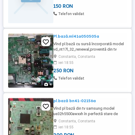
150 RON
Telefon validat
Pl.bază.ml41a050505a
Vînd pl.bază cu sursă încorporată model
vd_nt17l_32_renewal,provenită din tv
samsung model ue32n4002akxxh,cu
Constanta, Constanta
displei spart la250 Ron.
ieri 18:55
250 RON
Telefon validat
4
pl.bază bn41-02156a
Vînd pl bază din tv samsung model
ue32h5500awxxh în perfectă stare de
funcționare, provine din tv cu displei
Constanta, Constanta
spart,cu200ron.
ieri 18:55