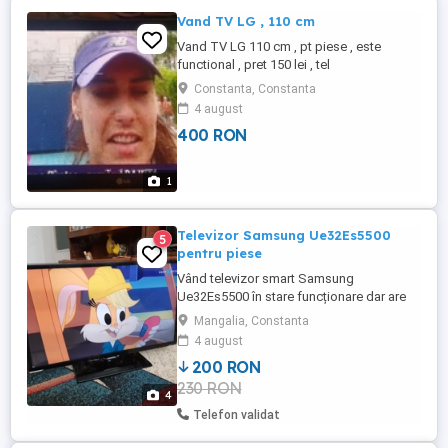
Vand TV LG , 110 cm
Vand TV LG 110 cm , pt piese , este
functional , pret 150 lei , tel
Constanta, Constanta
4 august
400 RON
1
Televizor Samsung Ue32Es5500
5
pentru piese
Vând televizor smart Samsung
Ue32Es5500 în stare funcționare dar are
unele leduri de pe bareta LED obosite ,
Mangalia, Constanta
vede mai întunecat Se vinde pentru piese
4 august
sau se poate repara.. Nu trimit !
200 RON
230 RON
4
Telefon validat