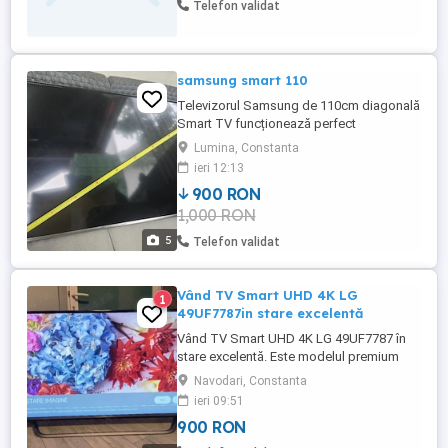
Telefon validat
samsung smart 110
Televizorul Samsung de 110cm diagonală
Smart TV funcționează perfect
Telecomanda și cablu de alimentare
Lumina, Constanta
inclus Preț negociabil
ieri 12:13
900 RON
1,000 RON
5
Telefon validat
Vând TV Smart UHD 4K LG
1
49UF7787in stare excelentă
Vând TV Smart UHD 4K LG 49UF7787 în
stare excelentă. Este modelul premium
ultra slim din anul 2015. Are sistem de
Navodari, Constanta
operare WebOS și telecomanda smart (cu
ieri 09:51
funcție de mouse pe ecran) ceea ce îl
900 RON
face foarte ușor de folosit. Pentru detalii
suplimentare puteți accesa site-ul oficial