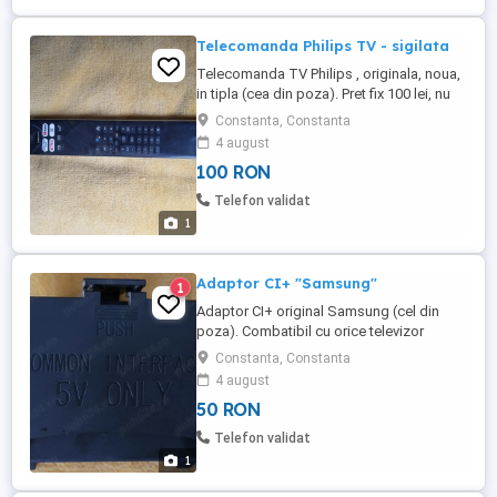
Telecomanda Philips TV - sigilata
Telecomanda TV Philips , originala, noua,
in tipla (cea din poza). Pret fix 100 lei, nu
fac schimburi, NU trimit in tara.
Constanta, Constanta
4 august
100 RON
Telefon validat
1
Adaptor CI+ "Samsung"
1
Adaptor CI+ original Samsung (cel din
poza). Combatibil cu orice televizor
Samsung care are orificiu pentru adaptor.
Constanta, Constanta
Pret fix 50 lei, nu fac schimburi, NU trimit in
4 august
tara.
50 RON
Telefon validat
1