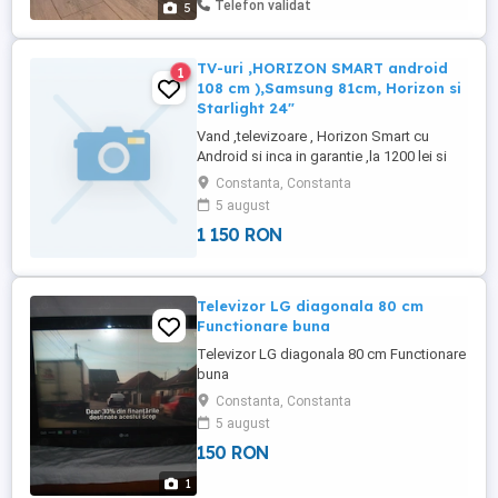
Telefon validat
5
LG la adresa: . Produsul ...
TV-uri ,HORIZON SMART android
1
108 cm ),Samsung 81cm, Horizon si
Starlight 24"
Vand ,televizoare , Horizon Smart cu
Android si inca in garantie ,la 1200 lei si
unul tot Horizon LED de 24" 66 cm,la 240
Constanta, Constanta
lei ,StarLight LED de 24" 66 cm ,la 230 lei
5 august
,samsaung LED 32" de 81cm simplu non
1 150 RON
Smart ,la 350 lei,toate sunt functionale si
au telecomenzile originale ,Au fost putin
folosite deoarece ...
Televizor LG diagonala 80 cm
Functionare buna
Televizor LG diagonala 80 cm Functionare
buna
Constanta, Constanta
5 august
150 RON
1