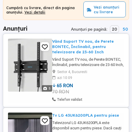
Vezi anunțuri
Cumpără cu livrare, direct din pagina
cu livrare
anunțului.
Vezi detalii
Anunțuri
20
50
Anunțuri pe pagină:
Vând Suport TV nou, de Perete
BONTEC, Înclinabil, pentru
televizoare de 23-60 Inch
Vând Suport TV nou, de Perete BONTEC,
Înclinabil, pentru televizoare de 23-60 Inch,
design cu profil redus, VESA maxim
Sector 4, Bucuresti
400x400 mm, susține până la 56 kg,
azi 10:09
suport TV pentru ecrane plate LCD, LED și
65 RON
OLED.Preț 65 Lei.
5
70 RON
Telefon validat
Tv LG 43UK6200PLA pentru piese
Televizorul LG 43UK6200PLA este
disponibil acum pentru piese. Dacă cauți