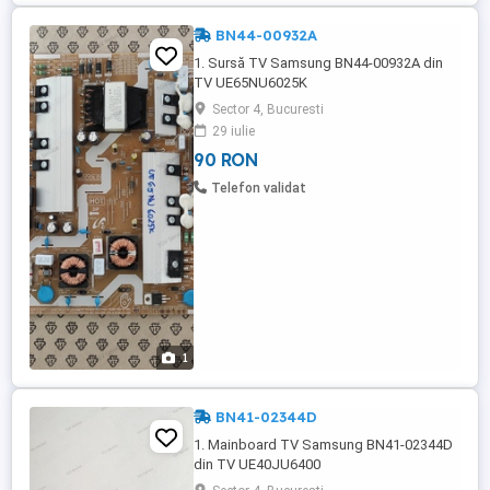
BN44-00932A
1. Sursă TV Samsung BN44-00932A din
TV UE65NU6025K
Sector 4, Bucuresti
29 iulie
90 RON
Telefon validat
1
BN41-02344D
1. Mainboard TV Samsung BN41-02344D
din TV UE40JU6400