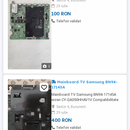
Sector 4, Bucuresti
29 iulie
100 RON
Telefon validat
1
Mainboard TV Samsung BN94-
17145A
Mainboard TV Samsung BN94-17145A
ecran CY-QA050HHAV1V Compatibilitate
QE50LS03AAU
Sector 4, Bucuresti
29 iulie
400 RON
Telefon validat