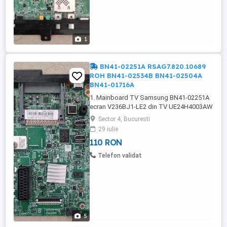
1
BN41-02251A RSAG7.820.10689
ROH BN41-02534B BN41-02504A
BN41-01716A
1. Mainboard TV Samsung BN41-02251A
ecran V236BJ1-LE2 din TV UE24H4003AW
2. Sursă TV Hisense RSAG7.820.10689
Sector 4, Bucuresti
ROH din TV 75A6BG 75E7KQ 75A6K 3.
29 iulie
Mainboard TV Samsung BN41-02534B
110 RON
BN94-10998U echipata cu ecran CY-
VK055BGAV1H 4. Mainboard TV Samsung
Telefon validat
BN41-02504A BN94-11160A BN94-11007D
BN94-10754B BN94-10757K 5. ...
5