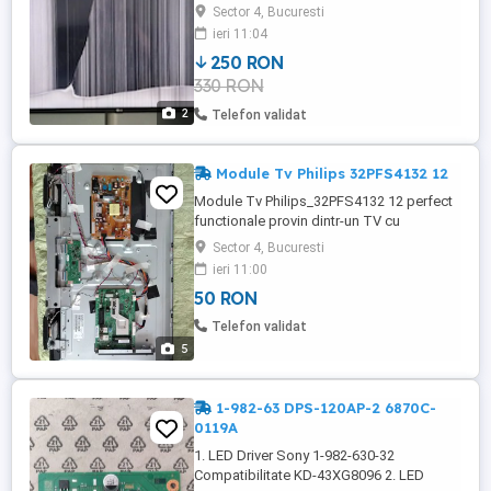
componente de schimb pentru televizorul
Sector 4, Bucuresti
tău, acesta ar putea fi alegerea potrivită.
ieri 11:04
Contactează-ne pentru mai multe detalii.
250 RON
330 RON
2
Telefon validat
Module Tv Philips 32PFS4132 12
Module Tv Philips_32PFS4132 12 perfect
functionale provin dintr-un TV cu
lumina(backlights) defecta (se aprinde se
Sector 4, Bucuresti
aude si daca te uiti cu atentie se si vede
ieri 11:00
imaginea doar ca nu merg ledurile de
50 RON
luminat). Mai sunt disponibile: - Power
button board =50lei - Piciore sustinere TV
Telefon validat
= 30lei - Sursa(Power ...
5
1-982-63 DPS-120AP-2 6870C-
0119A
1. LED Driver Sony 1-982-630-32
Compatibilitate KD-43XG8096 2. LED