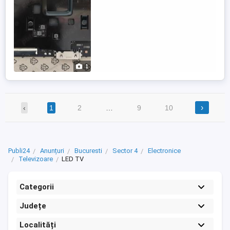
1
›
‹
1
2
…
9
10
Publi24
Anunțuri
Bucuresti
Sector 4
Electronice
Televizoare
LED TV
Categorii
Județe
Localități