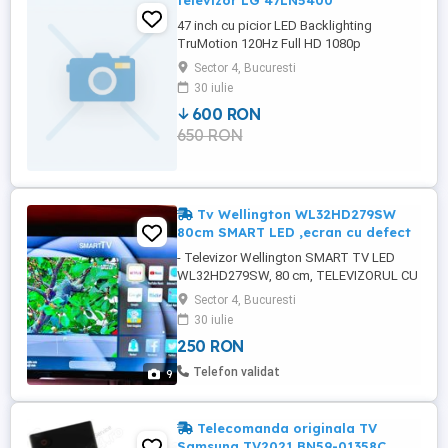
televizor LG 47LN5400
47 inch cu picior LED Backlighting
TruMotion 120Hz Full HD 1080p
Resolution predare zona Unirii Bucuresti
Sector 4, Bucuresti
30 iulie
600 RON
650 RON
Tv Wellington WL32HD279SW
80cm SMART LED ,ecran cu defect
- Televizor Wellington SMART TV LED
WL32HD279SW, 80 cm, TELEVIZORUL CU
DEFECT LA DISPLAY DUPA CUM SE VEDE
Sector 4, Bucuresti
IN POZE, . TOATE CELELALTE
30 iulie
COMPONENTE SUNT PERFECT
250 RON
FUNCTIONALE . -WirelessDisplay x
Cromcast incorporat -Screen Mirroring -
Telefon validat
9
Smart TV display LED HDR - full HD
Conectivitate wireless Wi-Fi ...
Telecomanda originala TV
Samsung TV2021 BN59-01358C