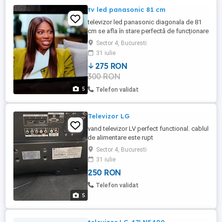
tv led panasonic 81 cm
televizor led panasonic diagonala de 81
cm se afla în stare perfectă de funcționare
vine însoțit de suport masă și
Sector 4, Bucuresti
telecomanda.Sinteti interesați sunați fără
31 iulie
reținere.
275 RON
300 RON
5
Telefon validat
Televizor LG
vand televizor LV perfect functional. cablul
de alimentare este rupt
Sector 4, Bucuresti
31 iulie
250 RON
Telefon validat
5