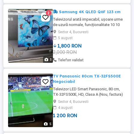
Samsung 4K QLED Q6F 123 cm
2
Televizorul arată impecabil, ușoare urme
de uzură normale, funcționalitate 10 10
Trimit și în țară, cumpărătorul plătește
Sector 4, Bucuresti
transportul Preț ușor negociabil Diagonala
5 august
display 123 cm Tip TV Smart TV
1,800 RON
Tehnologie display LED QLED Tehnologie
2,000 RON
speciala QuantumDot HDR Claritate
imagine 4K An aparitie 2018 Culoare
3
Telefon validat
Argintiu Interfata 2 ...
TV Panasonic 80cm TX-32FS500E
Negociabil
Televizor LED Smart Panasonic, 80 cm,
TX-32FS500E, HD, Clasa A (Nou, factura)
Diagonala 80 cm Smart TV LED HDR HD
Sector 4, Bucuresti
Negru 2 x USB S PDIF CI+ slot RCA In
4 august
Aplicatii Video Streaming YouTube Netflix
1 200 RON
Caracteristici cheie Screen Mirroring
Mirroring Android Caracteristici video
5
Rezolutie 1366 x 768 Tip ...