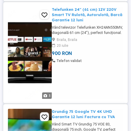
Telefunken 24" (61 cm) 12V 220V
Smart TV Rulotă, Autorulotă, Barcă
Garantie 12 luni
Vând televizor Telefunken XH24AN550MV,
diagonală 61 cm (24"), perfect funcțional.
Smart TV Diagonală 61 cm (24")
Braila, Braila
Alimentare directă 12V DC ideal pentru
20 iulie
rulotă, autorulotă, barcă sau camping
900 RON
Compatibil și cu alimentare 220V prin
adaptor corespunzător Triple Tuner DVB-
Telefon validat
T2 DVB-C DVB-S2 ...
3
Grundig 75 Google TV 4K UHD
Garantie 12 luni Factura cu TVA
Vând Smart TV Grundig 75 VOE 83,
diagonală 75 inch, Google TV, perfect