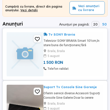
Vezi anunțuri
Cumpără cu livrare, direct din pagina
cu livrare
anunțului.
Vezi detalii
Anunțuri
20
50
Anunțuri pe pagină:
Tv SONY Bravia
Televizor SONY BRAVIA Smart 101cm,în
stare buna de funcționare,fără
defecte,telecomanda.
Braila, Braila
5 august
1 500 RON
Telefon validat
Suport Tv Console Sine Gorenje
Oferim servicii diverse Accesorii Suporți
Console Sine Galerie Doar la cerere
clientului Oferim predarea personala
Braila, Braila
Oferim și servicii de montaj contra cost
5 august