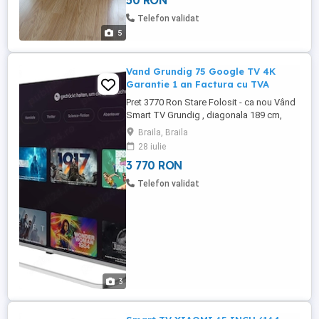
50 RON
Telefon validat
5
Vand Grundig 75 Google TV 4K
Garantie 1 an Factura cu TVA
Pret 3770 Ron Stare Folosit - ca nou Vând
Smart TV Grundig , diagonala 189 cm,
Google TV, perfect funcțional. 4K UHD
Braila, Braila
Google TV YouTube Netflix WiFi
28 iulie
Bluetooth Telecomandă originală Testat
3 770 RON
și verificat Garanție 12 luni Nu are suport
picioare originale. Se montează pe suport
Telefon validat
...
3