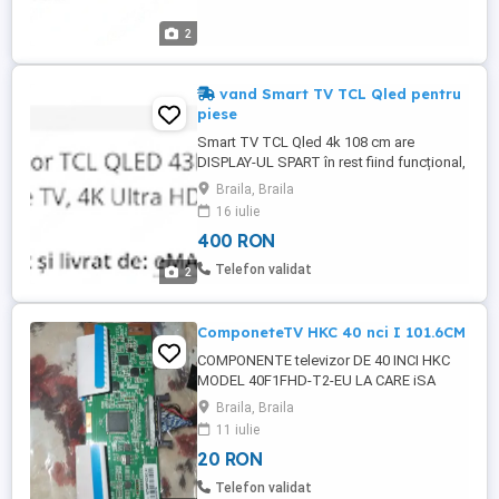
2
vand Smart TV TCL Qled pentru
piese
Smart TV TCL Qled 4k 108 cm are
DISPLAY-UL SPART în rest fiind funcțional,
este achizitionat cu 6 luni în urma.
Braila, Braila
16 iulie
400 RON
Telefon validat
2
ComponeteTV HKC 40 nci I 101.6CM
COMPONENTE televizor DE 40 INCI HKC
MODEL 40F1FHD-T2-EU LA CARE iSA
SPART ECRANUL DETALII : Placa de baza
Braila, Braila
250 RON STARE BUNA PLACA DE TECON
11 iulie
CU PABLICA 85 RON Telecomanda 25 RON
20 RON
Difuzoarele 35 RON Cele 3 baretele
Ledurile 85 RON Picioarele tv 20.RON
Telefon validat