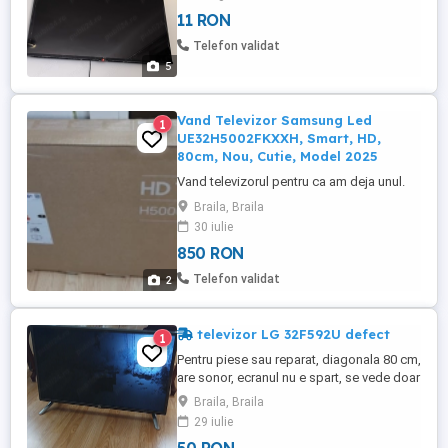
Răspundem doar la Nr de telefon Afisat in
11 RON
Anut Sunați între orele 9 și 18 Zilnic Tel
07499190 zero 7
Telefon validat
5
Vand Televizor Samsung Led
1
UE32H5002FKXXH, Smart, HD,
80cm, Nou, Cutie, Model 2025
Vand televizorul pentru ca am deja unul.
Braila, Braila
30 iulie
850 RON
Telefon validat
2
televizor LG 32F592U defect
1
Pentru piese sau reparat, diagonala 80 cm,
are sonor, ecranul nu e spart, se vede doar
jumătate de ecran, înăuntru se aude ceva
Braila, Braila
zornăind. Se vinde fără cablu și
29 iulie
telecomandă.