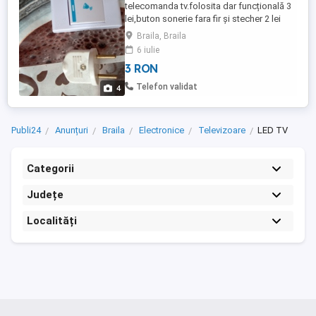
telecomanda tv.folosita dar funcțională 3
lei,buton sonerie fara fir și stecher 2 lei
bucata stare noi
Braila, Braila
6 iulie
3 RON
Telefon validat
4
Publi24
Anunțuri
Braila
Electronice
Televizoare
LED TV
Categorii
Județe
Localități