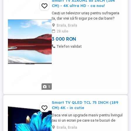
Smart TV XIAOMI 65 INCH (164
CM) - 4K ultra HD - ca nou!
Cauți un televizor uriaș pentru sufrageria
ta, dar vrei să fii sigur pe ce dai banii?
Modelul acesta este absolut impecabil:
Braila, Braila
2025 Model Ca nou, nefolosit (nefiind
28 iulie
montat niciodata) Testat si verificat
3 000 RON
complet Specificatii de top: Diagonala
uriasa: 164 cm (65 inch) - experienta
Telefon validat
cinematografica ...
5
Smart TV QLED TCL 75 INCH (189
CM) 4K - in cutie
Daca vrei un upgrade masiv pentru livingul
tau si un ecran pe care sa te bucuri de
filme ca la cinema sau de meciuri la o
Braila, Braila
claritate impecabila, acest TCL QLED de