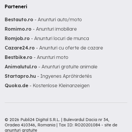
Parteneri
Bestauto.ro
- Anunturi auto/moto
Romimo.ro
- Anunturi imobiliare
Romjob.ro
- Anunturi locuri de munca
Cazare24.ro
- Anunturi cu oferte de cazare
Bestbike.ro
- Anunturi moto
Animalutul.ro
- Anunturi gratuite animale
Startapro.hu
- Ingyenes Apróhirdetés
Quoka.de
- Kostenlose Kleinanzeigen
© 2026 Publi24 Digital S.R.L. | Bulevardul Dacia nr 34,
Oradea 410346, Romania | Tax ID: RO20201084 -
site de
anunturi gratuite