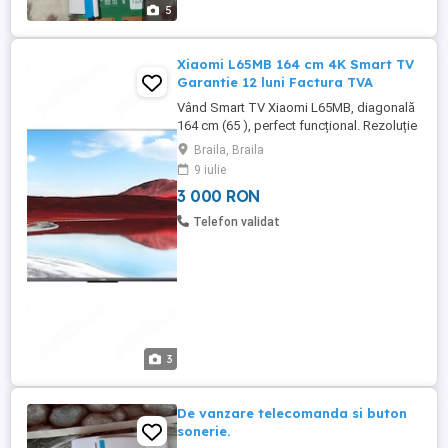
Piesele SINT CA NOI DE LA IN ...
5
Xiaomi L65MB 164 cm 4K Smart TV
Garantie 12 luni Factura TVA
Vând Smart TV Xiaomi L65MB, diagonală
164 cm (65 ), perfect funcțional. Rezoluție
4K UHD Smart TV Google TV Android TV
Braila, Braila
YouTube Netflix Prime Video etc. WiFi și
9 iulie
Bluetooth Telecomandă inclusă Testat și
3 000 RON
verificat complet Garanție 12 luni Se emite
factură fiscală TVA inclus în ...
Telefon validat
3
De vanzare telecomanda si buton
sonerie.