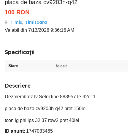
placa de baza cv9203h-q42
100
RON
Timis
,
Timisoara
Valabil din 7/13/2026 9:36:16 AM
Specificații
Stare
folosit
Descriere
Dezmembrez tv Selecline 883957 le-32d11
placa de baza cv9203h-q42 pret 150lei
tcon lg philips 32 37 row2 pret 40lei
ID anunț
: 1747033465