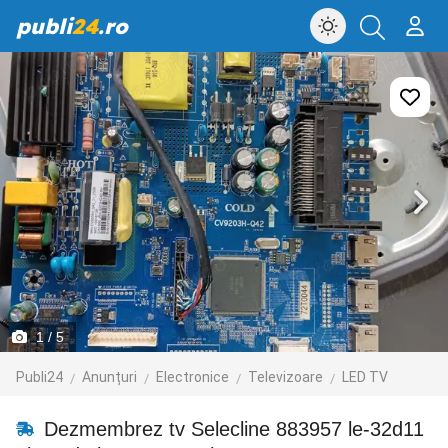
publi
24
.ro
1
/ 5
Publi24
Anunțuri
Electronice
Televizoare
LED TV
Dezmembrez tv Selecline 883957 le-32d11