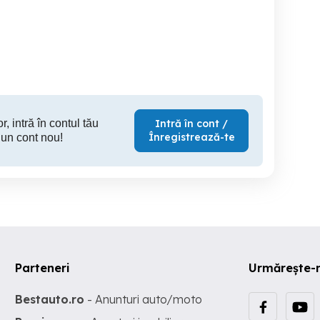
Televizor Samsung 125cm
smart TV JVC cu
functional
4k
diagona
Brasov
Craiova
Ta
200 RON
299 RON
50
r, intră în contul tău
Intră în cont /
Înregistrează-te
 un cont nou!
Parteneri
Urmărește-
Bestauto.ro
- Anunturi auto/moto