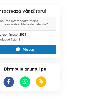
ntactează vânzătorul
ctere rămase:
2939
daugă fișier
?
Mesaj
Distribuie anunțul pe