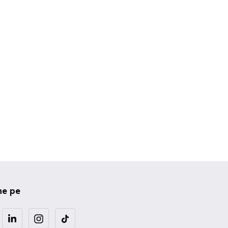
Vand Televizoare Smart si
tv smart allview 81cm
la de 81 cm
Non Smart la preturi
32ATS5000
decente
rgu Mures
Popesti-Leordeni
Sector 4
0 RON
300 RON
375 RON
ne pe