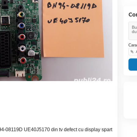
Co
Cara
A
-08119D UE40J5170 din tv defect cu display spart