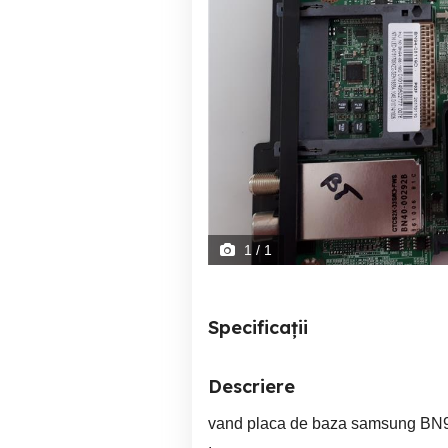
1
/ 1
Specificații
Descriere
vand placa de baza samsung BN94
.