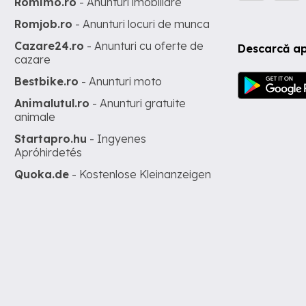
Romimo.ro
- Anunturi imobiliare
Romjob.ro
- Anunturi locuri de munca
Cazare24.ro
- Anunturi cu oferte de
Descarcă ap
cazare
Bestbike.ro
- Anunturi moto
Animalutul.ro
- Anunturi gratuite
animale
Startapro.hu
- Ingyenes
Apróhirdetés
Quoka.de
- Kostenlose Kleinanzeigen