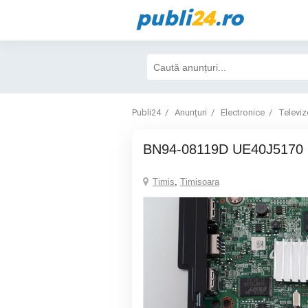
publi
24
.ro
Publi24
Anunțuri
Electronice
Televiz
BN94-08119D UE40J5170
Timis
,
Timisoara