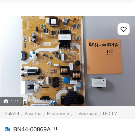
1
/ 1
Publi24
Anunțuri
Electronice
Televizoare
LED TV
BN44-00869A !!!