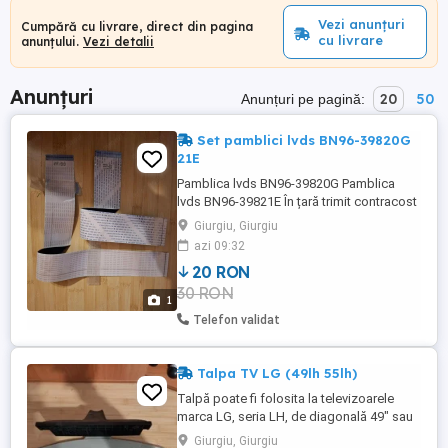
Vezi anunțuri
Cumpără cu livrare, direct din pagina
cu livrare
anunțului.
Vezi detalii
Anunțuri
20
50
Anunțuri pe pagină:
Set pamblici lvds BN96-39820G
21E
Pamblica lvds BN96-39820G Pamblica
lvds BN96-39821E În țară trimit contracost
prin curier pentru încă 20 lei în plus.
Giurgiu, Giurgiu
azi 09:32
20 RON
30 RON
1
Telefon validat
Talpa TV LG (49lh 55lh)
Talpă poate fi folosita la televizoarele
marca LG, seria LH, de diagonală 49" sau
55". În țară trimit contracost prin curier
Giurgiu, Giurgiu