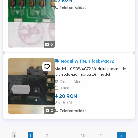
Telefon validat
5
Modul Wifi+BT lgsbwac72
Model: LGSBWAC72 Modulul provine de
la un televizor marca LG, model
43UK6200PLA, cu probleme la display și
Giurgiu, Giurgiu
este funcțional. În țară trimit contracost
3 august
prin curier pentru încă 20 lei în plus.
20 RON
25 RON
2
Telefon validat
›
‹
1
2
…
10
11