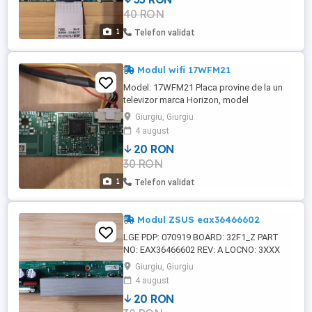
40 RON
1
Telefon validat
Modul wifi 17WFM21
Model: 17WFM21 Placa provine de la un
televizor marca Horizon, model
58HL7530U B cu display (VES580QNDP-
Giurgiu, Giurgiu
2D-N42) spart și este funcțională. În țară
4 august
trimit contra cost prin curier.
20 RON
30 RON
1
Telefon validat
Modul ZSUS eax36466602
LGE PDP: 070919 BOARD: 32F1_Z PART
NO: EAX36466602 REV: A LOCNO: 3XXX
Placa provine de la un televizor marca LG,
Giurgiu, Giurgiu
model 32PC51-ZB. În țară trimit contracost
4 august
prin curier pentru încă 20 lei în plus.
20 RON