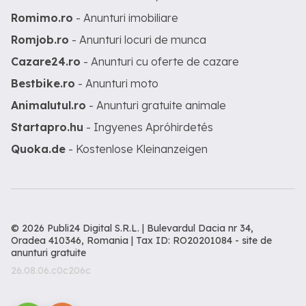
Romimo.ro
- Anunturi imobiliare
Romjob.ro
- Anunturi locuri de munca
Cazare24.ro
- Anunturi cu oferte de cazare
Bestbike.ro
- Anunturi moto
Animalutul.ro
- Anunturi gratuite animale
Startapro.hu
- Ingyenes Apróhirdetés
Quoka.de
- Kostenlose Kleinanzeigen
© 2026 Publi24 Digital S.R.L. | Bulevardul Dacia nr 34,
Oradea 410346, Romania | Tax ID: RO20201084 -
site de
anunturi gratuite
26.08.06.c0c206c