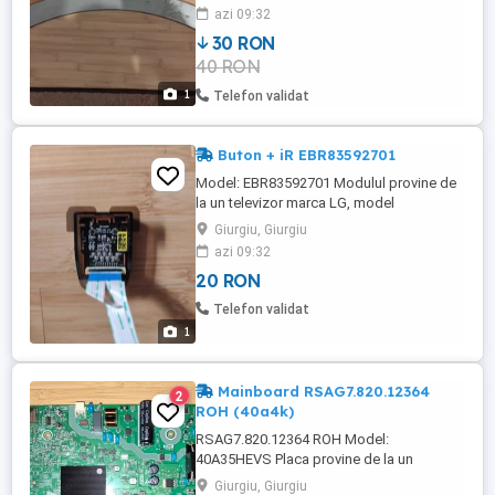
pentru încă 20 lei în plus.
azi 09:32
30 RON
40 RON
1
Telefon validat
Buton + iR EBR83592701
Model: EBR83592701 Modulul provine de
la un televizor marca LG, model
43UK6400PLF, cu display-ul spart și este
Giurgiu, Giurgiu
funcțional. În țară trimit prin curier pentru
azi 09:32
încă 20 lei în plus.
20 RON
Telefon validat
1
Mainboard RSAG7.820.12364
2
ROH (40a4k)
RSAG7.820.12364 ROH Model:
40A35HEVS Placa provine de la un
televizor marca Hisense de 40", model
Giurgiu, Giurgiu