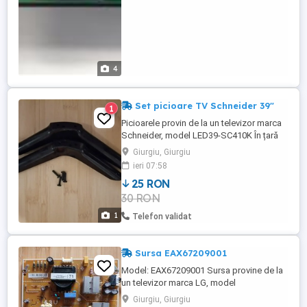
4
Set picioare TV Schneider 39"
1
Picioarele provin de la un televizor marca
Schneider, model LED39-SC410K În țară
trimit contra cost prin curier pentru încă 20
Giurgiu, Giurgiu
lei în plus.
ieri 07:58
25 RON
30 RON
1
Telefon validat
Sursa EAX67209001
Model: EAX67209001 Sursa provine de la
un televizor marca LG, model
43UK6300MLB, cu display-ul spart și este
Giurgiu, Giurgiu