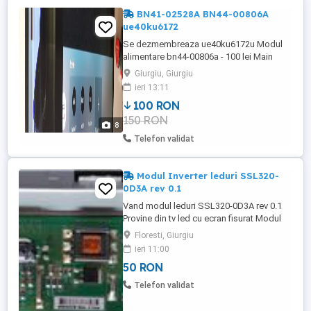
BN41-02528A BN44-00806A
ue40ku6172
Se dezmembreaza ue40ku6172u Modul
alimentare bn44-00806a - 100 lei Main
board bn41-02528a - VANDUT Barete led -
Giurgiu, Giurgiu
100 lei Modelul display in poze
ieri 13:11
100 RON
150 RON
8
Telefon validat
Modul Inverter leduri SSL320-
0D3A rev 0.1
Vand modul leduri SSL320-0D3A rev 0.1
Provine din tv led cu ecran fisurat Modul
functional testat inainte de a fi vandut
Floresti, Giurgiu
ieri 11:00
50 RON
Telefon validat