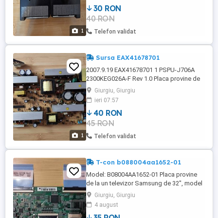
încă 20 lei în plus.
30 RON
40 RON
1
Telefon validat
Sursa EAX41678701
2007.9.19 EAX41678701 1 PSPU-J706A
2300KEG026A-F Rev 1.0 Placa provine de
la un televizor marca LG, model 32PC51-
Giurgiu, Giurgiu
ZB. În țară trimit prin curier pentru încă 20
ieri 07:57
lei în plus.
40 RON
45 RON
1
Telefon validat
T-con b088004aa1652-01
Model: B08004AA1652-01 Placa provine
de la un televizor Samsung de 32", model
32J5200, cu display-ul spart și este
Giurgiu, Giurgiu
funcțională. În țară trimit prin curier pentru
4 august
încă 20 lei în plus.
35 RON