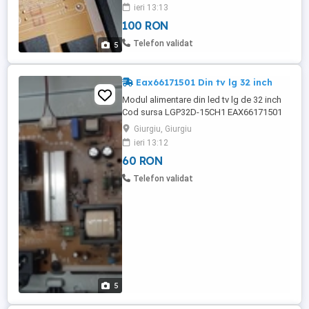
led - vandut Provine din tv cu displei spart
ieri 13:13
Module perfect functionale tetate Se
100 RON
vinde pe bucati sau complet Pret
negociabil daca se doreste mai multe
Telefon validat
5
componente
Eax66171501 Din tv lg 32 inch
Modul alimentare din led tv lg de 32 inch
Cod sursa LGP32D-15CH1 EAX66171501
(2.0) A functionat pe display LC320DUE
Giurgiu, Giurgiu
Provine din tv functional cu display defect
ieri 13:12
60 RON
Telefon validat
5