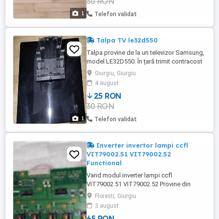
30 RON
1
Telefon validat
Talpa TV le32d550
Talpa provine de la un televizor Samsung,
model LE32D550. În țară trimit contracost
prin curier pentru încă 20 lei în plus.
Giurgiu, Giurgiu
4 august
25 RON
30 RON
1
Telefon validat
Inverter invertor lampi ccfl
VIT79002.51 VIT79002.52
Functional
Vand modul inverter lampi ccfl
VIT79002.51 VIT79002.52 Provine din
dezmembrari lcd cu ecran fisurat Modulul
Floresti, Giurgiu
testat functional
3 august
65 RON