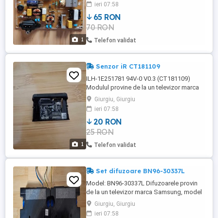
funcțională. În țară trimit contracost prin
ieri 07:58
curier pentru încă 20 lei în plus.
65 RON
70 RON
1
Telefon validat
Senzor iR CT181109
ILH-1E251781 94V-0 V0.3 (CT181109)
Modulul provine de la un televizor marca
Samsung, model UE43RU7172U, cu
Giurgiu, Giurgiu
display-ul spart și este funcțional. În țară
ieri 07:58
trimit contracost prin curier pentru încă 20
20 RON
lei în plus.
25 RON
1
Telefon validat
Set difuzoare BN96-30337L
Model: BN96-30337L Difuzoarele provin
de la un televizor marca Samsung, model
UE43RU7172U, cu display-ul spart și sunt
Giurgiu, Giurgiu
funcționale. În țară trimit prin curier pentru
ieri 07:58