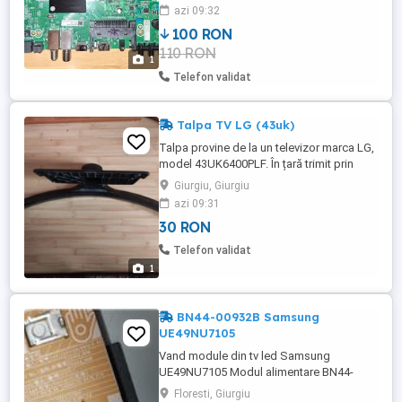
40A4K, cu display-ul spart și este
azi 09:32
funcțională. În țară trimit contra cost prin
100 RON
curier pentru încă 20 lei în plus.
110 RON
1
Telefon validat
Talpa TV LG (43uk)
Talpa provine de la un televizor marca LG,
model 43UK6400PLF. În țară trimit prin
curier pentru încă 20 lei în plus.
Giurgiu, Giurgiu
azi 09:31
30 RON
Telefon validat
1
BN44-00932B Samsung
UE49NU7105
Vand module din tv led Samsung
UE49NU7105 Modul alimentare BN44-
00932 - 100 lei Main board - vandut Barete
Floresti, Giurgiu