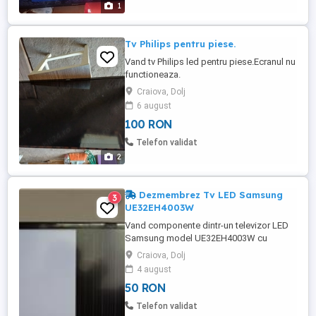
1
Tv Philips pentru piese.
Vand tv Philips led pentru piese.Ecranul nu
functioneaza.
Craiova, Dolj
6 august
100 RON
Telefon validat
2
Dezmembrez Tv LED Samsung
3
UE32EH4003W
Vand componente dintr-un televizor LED
Samsung model UE32EH4003W cu
display-ul defect . A ramas numai
Craiova, Dolj
difuzoarele , cablul LVDS , butonul de
4 august
pornire si carcasa . Pentru disponibilitatea
50 RON
componentelor trimiteti mesaj sau contact
telefonic . Expediere prin curier cu
Telefon validat
verificare colet sau prin posta ...