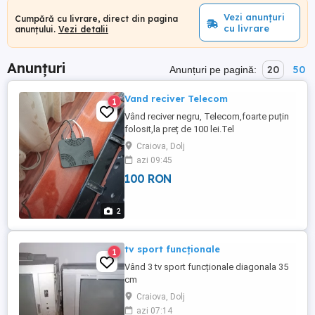
Vezi anunțuri
Cumpără cu livrare, direct din pagina
cu livrare
anunțului.
Vezi detalii
Anunțuri
20
50
Anunțuri pe pagină:
Vand reciver Telecom
1
Vând reciver negru, Telecom,foarte puțin
folosit,la preț de 100 lei.Tel
Craiova, Dolj
azi 09:45
100 RON
2
tv sport funcționale
1
Vând 3 tv sport funcționale diagonala 35
cm
Craiova, Dolj
azi 07:14