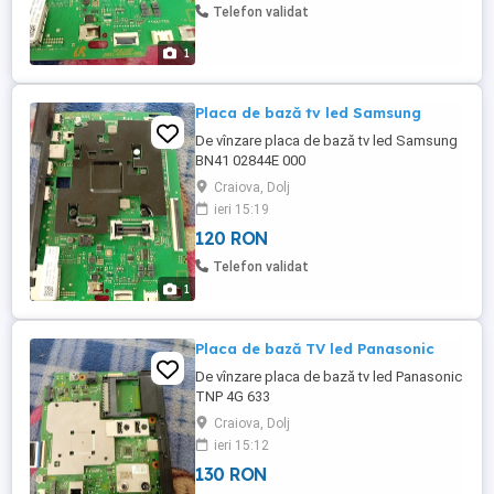
Telefon validat
1
Placa de bază tv led Samsung
De vînzare placa de bază tv led Samsung
BN41 02844E 000
Craiova, Dolj
ieri 15:19
120 RON
Telefon validat
1
Placa de bază TV led Panasonic
De vînzare placa de bază tv led Panasonic
TNP 4G 633
Craiova, Dolj
ieri 15:12
130 RON