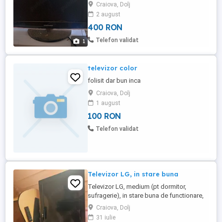
Craiova exclus firme de transport
Craiova, Dolj
WhatsApp
2 august
400 RON
Telefon validat
1
televizor color
folisit dar bun inca
Craiova, Dolj
1 august
100 RON
Telefon validat
Televizor LG, in stare buna
Televizor LG, medium (pt dormitor,
sufragerie), in stare buna de functionare,
gratis masuta Carte de instructiuni
Craiova, Dolj
Colectare de la domiciliu cu bani (nu fac
31 iulie