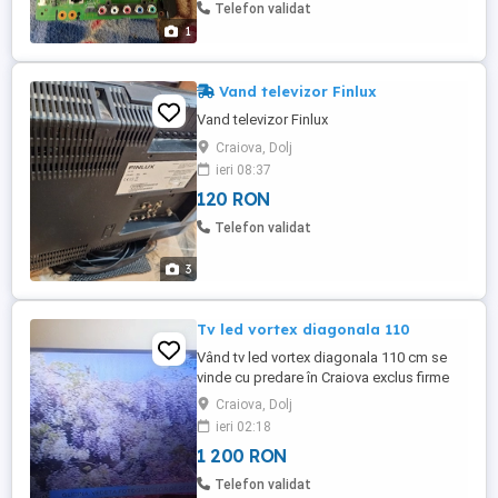
Telefon validat
1
Vand televizor Finlux
Vand televizor Finlux
Craiova, Dolj
ieri 08:37
120 RON
Telefon validat
3
Tv led vortex diagonala 110
Vând tv led vortex diagonala 110 cm se
vinde cu predare în Craiova exclus firme
de transport telefon
Craiova, Dolj
ieri 02:18
1 200 RON
Telefon validat