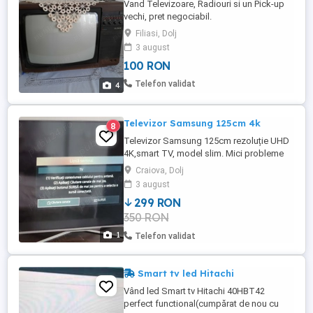
Vand Televizoare, Radiouri si un Pick-up
vechi, pret negociabil.
Filiasi, Dolj
3 august
100 RON
Telefon validat
4
Televizor Samsung 125cm 4k
8
Televizor Samsung 125cm rezoluție UHD
4K,smart TV, model slim. Mici probleme
imagine-pete pe ecran. Se poate urmari
Craiova, Dolj
dar imaginea nu este perfecta. Necesita
3 august
reparatie !Doar cu predare personala si
299 RON
proba.
350 RON
1
Telefon validat
Smart tv led Hitachi
Vând led Smart tv Hitachi 40HBT42
perfect functional(cumpărat de nou cu