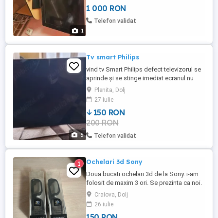
livrare, si nici nu am cont) Craiova Lapus
1 000 RON
Telefon validat
1
Tv smart Philips
vind tv Smart Philips defect televizorul se
aprinde și se stinge imediat ecranul nu
este spart prețul nu este negociabil nu
Plenita, Dolj
trimit in tara cine este interesat poate să
27 iulie
mă contacteze
150 RON
200 RON
5
Telefon validat
Ochelari 3d Sony
1
Doua bucati ochelari 3d de la Sony. i-am
folosit de maxim 3 ori. Se prezinta ca noi.
Pret 150 lei ambele perechi.
Craiova, Dolj
26 iulie
150 RON