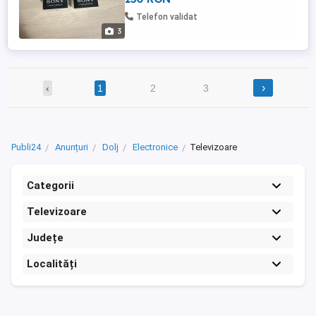
Telefon validat
3
›
‹
1
2
3
Publi24
Anunțuri
Dolj
Electronice
Televizoare
Categorii
Televizoare
Județe
Localități