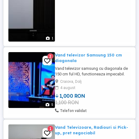
1
Vand televizor Samsung 150 cm
2
diagonala
Vand televizor samsung cu diagonala de
150 cm ful HD, functioneaza impecabil.
Craiova, Dolj
4 august
1,000 RON
1,100 RON
5
Telefon validat
Vand Televizoare, Radiouri si Pick-
1
up, pret negociabil