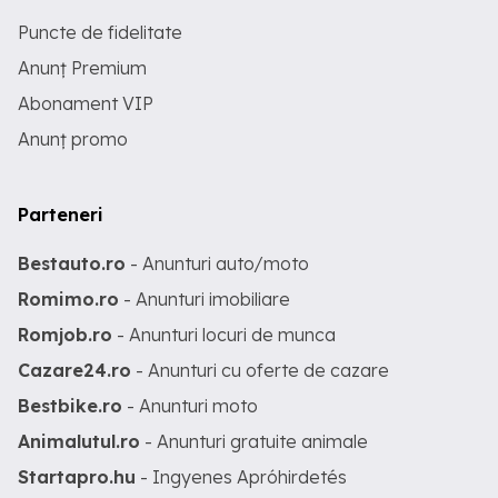
Puncte de fidelitate
Anunț Premium
Abonament VIP
Anunț promo
Parteneri
Bestauto.ro
- Anunturi auto/moto
Romimo.ro
- Anunturi imobiliare
Romjob.ro
- Anunturi locuri de munca
Cazare24.ro
- Anunturi cu oferte de cazare
Bestbike.ro
- Anunturi moto
Animalutul.ro
- Anunturi gratuite animale
Startapro.hu
- Ingyenes Apróhirdetés