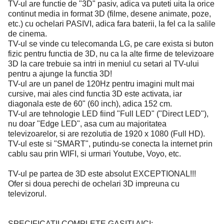
TV-ul are functie de "3D" pasiv, adica va puteti uita la orice
continut media in format 3D (filme, desene animate, poze,
etc.) cu ochelari PASIVI, adica fara baterii, la fel ca la salile
de cinema.
TV-ul se vinde cu telecomanda LG, pe care exista si buton
fizic pentru functia de 3D, nu ca la alte firme de televizoare
3D la care trebuie sa intri in meniul cu setari al TV-ului
pentru a ajunge la functia 3D!
TV-ul are un panel de 120Hz pentru imagini mult mai
cursive, mai ales cind functia 3D este activata, iar
diagonala este de 60" (60 inch), adica 152 cm.
TV-ul are tehnologie LED fiind "Full LED" ("Direct LED"),
nu doar "Edge LED", asa cum au majoritatea
televizoarelor, si are rezolutia de 1920 x 1080 (Full HD).
TV-ul este si "SMART", putindu-se conecta la internet prin
cablu sau prin WIFI, si urmari Youtube, Voyo, etc.
TV-ul pe partea de 3D este absolut EXCEPTIONAL!!!
Ofer si doua perechi de ochelari 3D impreuna cu
televizorul.
SPECIFICATII COMPLETE GASITI AICI: