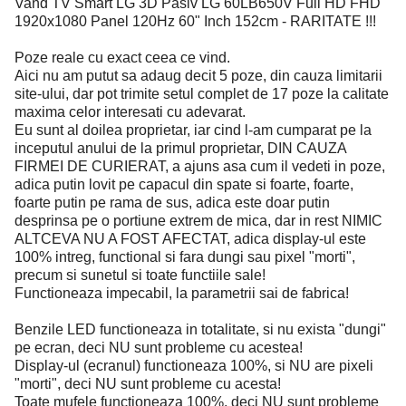
Vand TV Smart LG 3D Pasiv LG 60LB650V Full HD FHD
1920x1080 Panel 120Hz 60" Inch 152cm - RARITATE !!!
Poze reale cu exact ceea ce vind.
Aici nu am putut sa adaug decit 5 poze, din cauza limitarii
site-ului, dar pot trimite setul complet de 17 poze la calitate
maxima celor interesati cu adevarat.
Eu sunt al doilea proprietar, iar cind l-am cumparat pe la
inceputul anului de la primul proprietar, DIN CAUZA
FIRMEI DE CURIERAT, a ajuns asa cum il vedeti in poze,
adica putin lovit pe capacul din spate si foarte, foarte,
foarte putin pe rama de sus, adica este doar putin
desprinsa pe o portiune extrem de mica, dar in rest NIMIC
ALTCEVA NU A FOST AFECTAT, adica display-ul este
100% intreg, functional si fara dungi sau pixel "morti",
precum si sunetul si toate functiile sale!
Functioneaza impecabil, la parametrii sai de fabrica!
Benzile LED functioneaza in totalitate, si nu exista "dungi"
pe ecran, deci NU sunt probleme cu acestea!
Display-ul (ecranul) functioneaza 100%, si NU are pixeli
"morti", deci NU sunt probleme cu acesta!
Toate mufele functioneaza 100%, deci NU sunt probleme