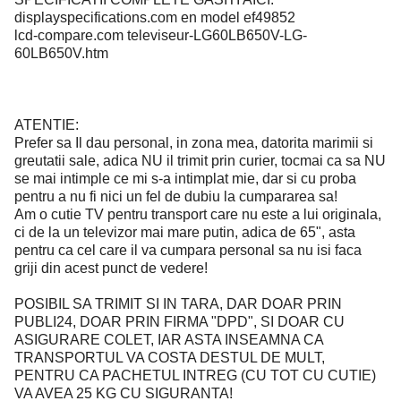
displayspecifications.com en model ef49852
lcd-compare.com televiseur-LG60LB650V-LG-
60LB650V.htm
ATENTIE:
Prefer sa Il dau personal, in zona mea, datorita marimii si
greutatii sale, adica NU il trimit prin curier, tocmai ca sa NU
se mai intimple ce mi s-a intimplat mie, dar si cu proba
pentru a nu fi nici un fel de dubiu la cumpararea sa!
Am o cutie TV pentru transport care nu este a lui originala,
ci de la un televizor mai mare putin, adica de 65", asta
pentru ca cel care il va cumpara personal sa nu isi faca
griji din acest punct de vedere!
POSIBIL SA TRIMIT SI IN TARA, DAR DOAR PRIN
PUBLI24, DOAR PRIN FIRMA "DPD", SI DOAR CU
ASIGURARE COLET, IAR ASTA INSEAMNA CA
TRANSPORTUL VA COSTA DESTUL DE MULT,
PENTRU CA PACHETUL INTREG (CU TOT CU CUTIE)
VA AVEA 25 KG CU SIGURANTA!