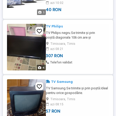
,3D,4K ,etc. In funtie de model aflati pretul.
azi 10:02
Rescriere soft-uri aprope tot ,nand flash ,
40 RON
bga , etc. ex. defecte apare sigla si
1
reporneste , se opeste sau porneste la un
interval ...
TV Philips
TV Philips negru.Se trimite și prin
poștă.diagonala 106 cm.are și
telecomanda.
Timisoara, Timis
azi 08:21
307 RON
Telefon validat
4
TV Samsung
TV Samsung.Se trimite și prin poștă.Ideal
pentru orice gospodărie.
Timisoara, Timis
azi 08:15
57 RON