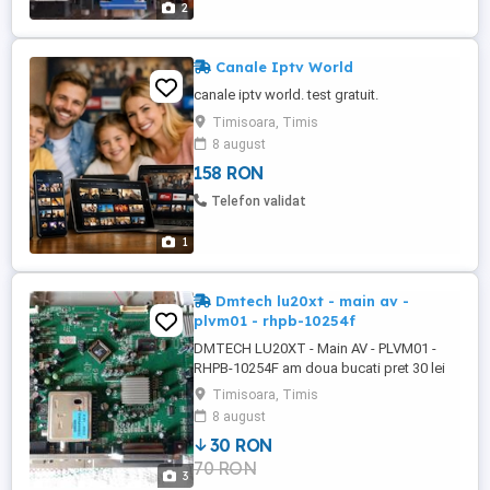
2
Canale Iptv World
canale iptv world. test gratuit.
Timisoara, Timis
8 august
158 RON
Telefon validat
1
Dmtech lu20xt - main av -
plvm01 - rhpb-10254f
DMTECH LU20XT - Main AV - PLVM01 -
RHPB-10254F am doua bucati pret 30 lei
bucata Tel
Timisoara, Timis
8 august
30 RON
70 RON
3