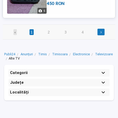
450 RON
acasa. Este complet, perfect functional si
in stare buna. Testat pe cablu Tv de la
5
Digi, prinde ...
›
‹
1
2
3
4
Publi24
Anunțuri
Timis
Timisoara
Electronice
Televizoare
Alte TV
Categorii
Județe
Localități