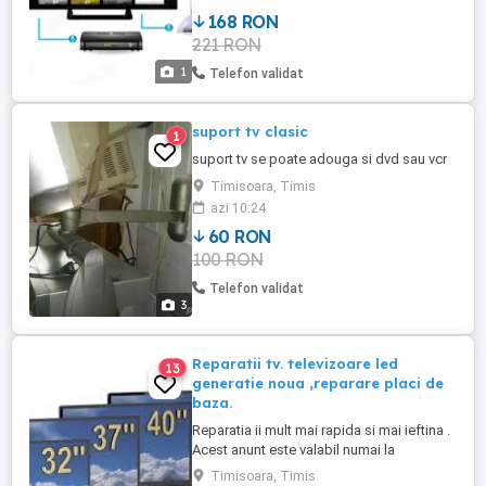
168 RON
221 RON
1
Telefon validat
suport tv clasic
1
suport tv se poate adouga si dvd sau vcr
Timisoara, Timis
azi 10:24
60 RON
100 RON
Telefon validat
3
Reparatii tv. televizoare led
13
generatie noua ,reparare placi de
baza.
Reparatia ii mult mai rapida si mai ieftina .
Acest anunt este valabil numai la
televizoare de ultima generatie LED ,OLED
Timisoara, Timis