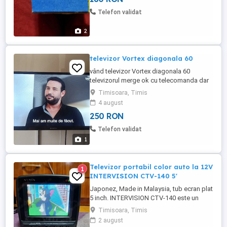
Telefon validat
2
televizor Vortex diagonala 60
vând televizor Vortex diagonala 60
televizorul merge ok cu telecomanda dar
Nu am piciorul pe care sta eu îl am pe
Timisoara, Timis
perete, predare personala in Timișoara cu
4 august
proba cumpărat în anul 2024
250 RON
Telefon validat
1
Televizor portabil color auto la 12V
1
INTERVISION CTV-140 5'
Japonez, Made in Malaysia, tub ecran plat
5 inch. INTERVISION CTV-140 este un
model de mini televizor color portabil (sau
Timisoara, Timis
micro-TV), fiind un articol vintage, de
2 august
colectie sau chiar pentru uz auto-rulota-