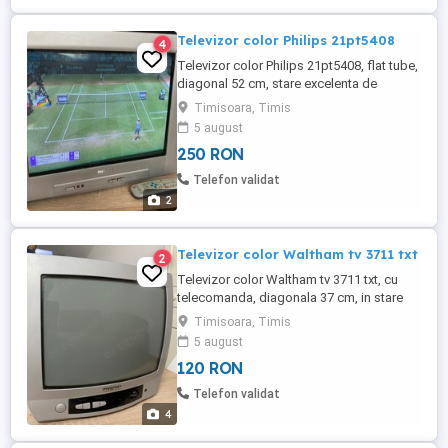
Televizor color Philips 21pt5408
4
Televizor color Philips 21pt5408, flat tube,
diagonal 52 cm, stare excelenta de
funcionare, aspect ireprosabil, cu
Timisoara, Timis
telecomanda
5 august
250 RON
Telefon validat
2
Televizor color Waltham tv 3711 txt
2
Televizor color Waltham tv 3711 txt, cu
telecomanda, diagonala 37 cm, in stare
buna de functionare
Timisoara, Timis
5 august
120 RON
Telefon validat
4