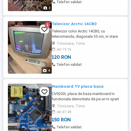
Telefon validat
3
Televizor Arctic 14CB0
2
Televizor color Arctic 14CB0, cu
telecomanda, diagonala 35 cm, in stare
buna de functionare
Timisoara, Timis
ieri 19:16
120 RON
Telefon validat
4
Mainboard TV placa baza
CV9203L placa de baza mainboard tv
functionala demontata de pe un tv spart
poze reale
Timisoara, Timis
ieri 07:49
150 RON
Telefon validat