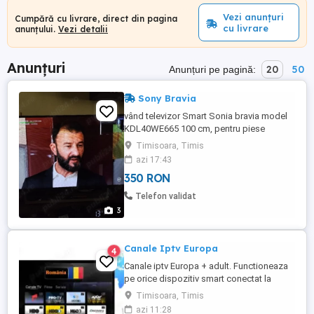
Vezi anunțuri
Cumpără cu livrare, direct din pagina
cu livrare
anunțului.
Vezi detalii
Anunțuri
20
50
Anunțuri pe pagină:
Sony Bravia
vând televizor Smart Sonia bravia model
KDL40WE665 100 cm, pentru piese
ecranul nu este spart
Timisoara, Timis
azi 17:43
350 RON
Telefon validat
3
Canale Iptv Europa
4
Canale iptv Europa + adult. Functioneaza
pe orice dispozitiv smart conectat la
internet. pret 1 an. Instalare si test gratuit!
Timisoara, Timis
azi 11:28