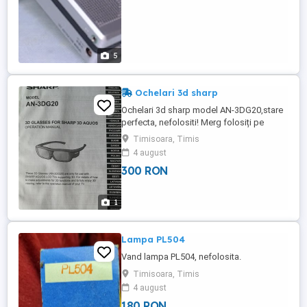
5
Ochelari 3d sharp
Ochelari 3d sharp model AN-3DG20,stare
perfecta, nefolositi! Merg folosiți pe
televizoarele Sharp cu 3D!
Timisoara, Timis
4 august
300 RON
1
Lampa PL504
Vand lampa PL504, nefolosita.
Timisoara, Timis
4 august
180 RON