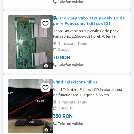
Telefon validat
Tcon 14y vnb5 s120p2c4lv0.2 de
pe tv Panasonic tx55csw521
Tcon 14y vnb5 s120p2c4lv0.2 de pe tv
Panasonic tx55csw521 pret 70 lei Tel
Timisoara, Timis
8 august
70 RON
Telefon validat
2
Vând Televizor Philips
Vând Televizor Philips LCD In stare bună
de funcționare. Diagonală 65'cm.
Rezoluție HD Ready, ramă transparentă,
Timisoara, Timis
gama profesională Hospitality Hotel TV,
7 august
ceea ce garantează o rezistență mai mare
350 RON
la utilizare îndelungată. Nu trimit pe curier.
Detalii in privat.
Telefon validat
3