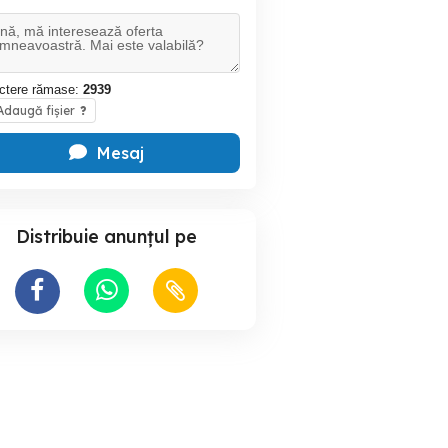
ctere rămase:
2939
daugă fișier
?
Mesaj
Distribuie anunțul pe
Telecomanda pentru TV
Set suruburi HAMA pentru
 - plug&play -
VCR DVD GoldStar
suport televizor s
ip "T"
M8x30 si M8x