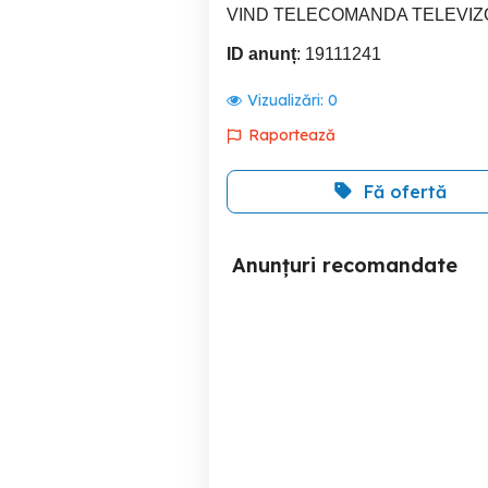
VIND TELECOMANDA TELEVI
ID anunț
: 19111241
Vizualizări:
0
Raportează
Fă ofertă
Anunțuri recomandate
Televizor Sony 32W800, 80
Instalator specializat
cm, Smart Android, HD,
LED, Clasa F