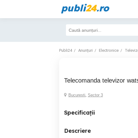
publi
24
.ro
Publi24
Anunțuri
Electronice
Televiz
Telecomanda televizor wat
Bucuresti
,
Sector 3
Specificații
Descriere