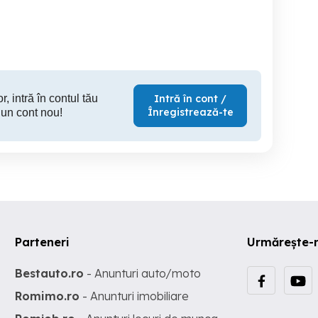
Sector 4
Sector 4
S
200 RON
100 RON
2
r, intră în contul tău
Intră în cont /
Înregistrează-te
 un cont nou!
Parteneri
Urmărește-
Bestauto.ro
- Anunturi auto/moto
Romimo.ro
- Anunturi imobiliare