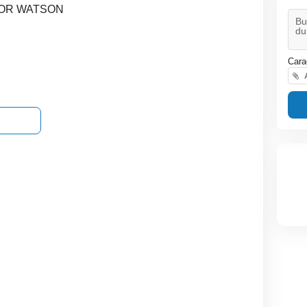
ZOR WATSON
Cara
A
Televizoare!
Lot de 3 splittere pentru
Antene satelit
semnal TV
t