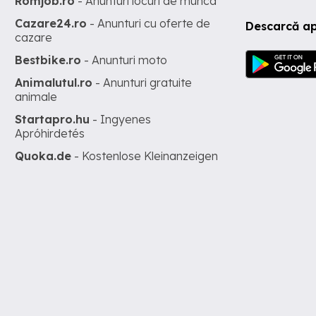
Romjob.ro
- Anunturi locuri de munca
Cazare24.ro
- Anunturi cu oferte de
Descarcă ap
cazare
Bestbike.ro
- Anunturi moto
Animalutul.ro
- Anunturi gratuite
animale
Startapro.hu
- Ingyenes
Apróhirdetés
Quoka.de
- Kostenlose Kleinanzeigen