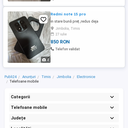
Redmi note 15 pro
in stare bună preț ,redus deja
Jimbolia, Timis
27 iulie
850 RON
Telefon validat
2
Publi24
Anunțuri
Timis
Jimbolia
Electronice
Telefoane mobile
Categorii
Telefoane mobile
Județe