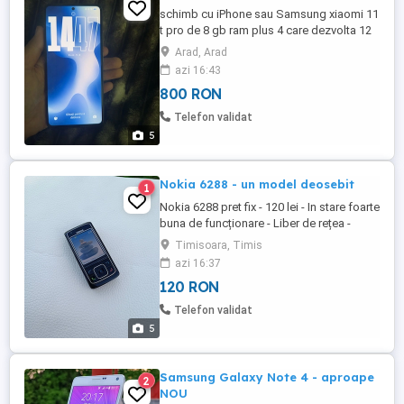
schimb cu iPhone sau Samsung xiaomi 11
t pro de 8 gb ram plus 4 care dezvolta 12
gb ram și 256 stocare ecran 120 hz ecran
Arad, Arad
impecabil fără zgârieturi și fără nici o
azi 16:43
problemă camere 108 MP Pentru mai
800 RON
multe detali trimiteți-mi mesaj nu sunați.
Telefon validat
5
Nokia 6288 - un model deosebit
1
Nokia 6288 pret fix - 120 lei - In stare foarte
buna de funcționare - Liber de rețea -
baterie
Timisoara, Timis
azi 16:37
120 RON
Telefon validat
5
Samsung Galaxy Note 4 - aproape
2
NOU