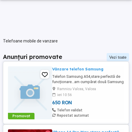
Telefoane mobile de vanzare
Anunțuri promovate
Vezi toate
Vânzare telefon Samsung
Telefon Samsung A54,stare perfectă de
funcționare...am cumpărat două Samsung
A36...unul la vânzare
Ramnicu Valcea, Valcea
nou,garanție..nefolosit..1500 RON
ieri 10:56
650 RON
Telefon validat
Repostat automat
Promovat