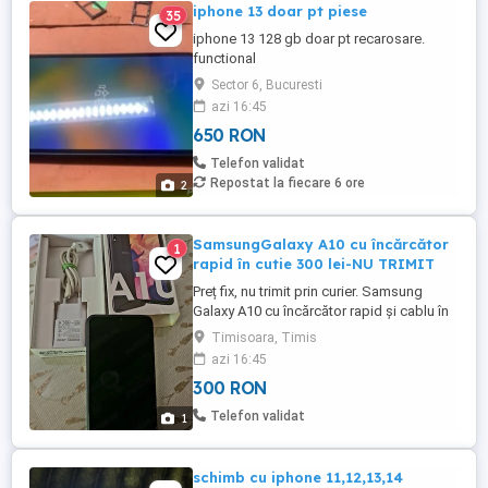
iphone 13 doar pt piese
35
iphone 13 128 gb doar pt recarosare.
functional
Sector 6, Bucuresti
azi 16:45
650 RON
Telefon validat
Repostat la fiecare 6 ore
2
SamsungGalaxy A10 cu încărcător
1
rapid în cutie 300 lei-NU TRIMIT
Preț fix, nu trimit prin curier. Samsung
Galaxy A10 cu încărcător rapid și cablu în
cutie
Timisoara, Timis
azi 16:45
300 RON
Telefon validat
1
schimb cu iphone 11,12,13,14