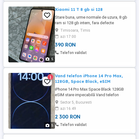
Xiaomi 11 T 8 gb si 128
Stare buna, urme normale de uzura, 8 gb
ram si 128 gb intern, fara defecte
tehnice.se misca foarte bine.se da doar
Timisoara, Timis
cablu.pret fix
azi 17:00
390 RON
Telefon validat
5
Vand telefon iPhone 14 Pro Max,
1
128GB, Space Black, eSIM
iPhone 14 Pro Max Space Black 128GB
eSIM stare impecabilă Vand telefon
iPhone 14 Pro Max, achizitionat din SUA in
Sector 5, Bucuresti
2024, magazin oficial Apple (pot prezenta
azi 16:49
factura). Telefonul este liber de retea si
2 300 RON
poate fi folosit doar cu cartela eSIM.
Telefonul poate stoca maxim 8 profiluri
Telefon validat
5
eSIM, dintre care 2 pot ...