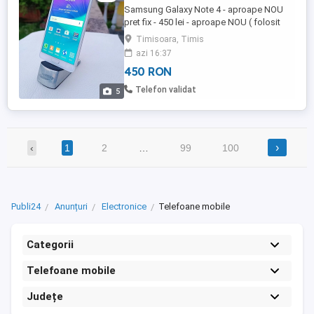
Samsung Galaxy Note 4 - aproape NOU
pret fix - 450 lei - aproape NOU ( folosit
foarte putin ) - model SM-N9100 - DUOS -
Timisoara, Timis
Dual SiM ( suportă utilizarea a două
azi 16:37
cartele SIM în același timp ) - liber in orice
450 RON
retea - capacitate memorie 16 GB -
memorie ram 3 GB - in stare perfecta de
Telefon validat
5
functionare - culoare ...
›
‹
1
2
…
99
100
Publi24
Anunțuri
Electronice
Telefoane mobile
Categorii
Telefoane mobile
Județe