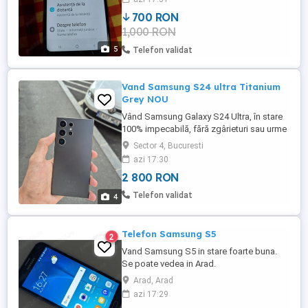
700 RON
1,000 RON
5
Telefon validat
Vand Samsung S24 ultra Titanium
Grey NOU
Vând Samsung Galaxy S24 Ultra, în stare
100% impecabilă, fără zgârieturi sau urme
de folosire. Telefon foarte bine întreținut
Sector 4, Bucuresti
Ecran și carcasă fără zgârieturi Camere în
azi 17:30
stare perfectă Funcționează impecabil Se
2 800 RON
poate verifica testa la predare 256GB Preț:
2800 lei, ușor negociabil Predare ...
Telefon validat
4
Telefon Samsung S5
2
Vand Samsung S5 in stare foarte buna.
Se poate vedea in Arad.
Arad, Arad
azi 17:29