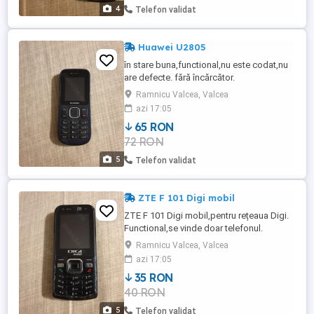
4
Telefon validat
Huawei U2805
în stare buna,functional,nu este codat,nu
are defecte. fără încărcător.
Ramnicu Valcea, Valcea
azi 17:05
65 RON
72 RON
5
Telefon validat
ZTE F 101 Digi mobil
ZTE F 101 Digi mobil,pentru rețeaua Digi.
Functional,se vinde doar telefonul.
Ramnicu Valcea, Valcea
azi 17:05
35 RON
40 RON
5
Telefon validat