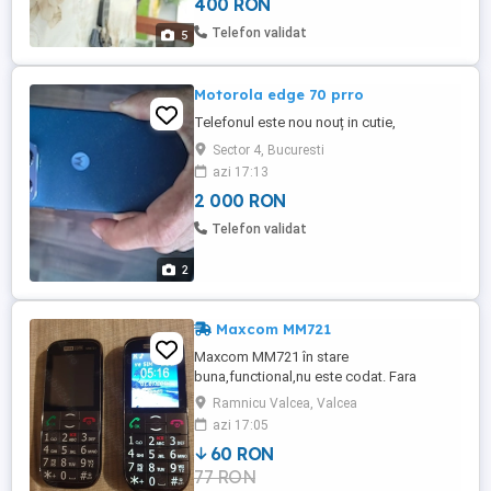
400 RON
Telefon validat
5
Motorola edge 70 prro
Telefonul este nou nouț in cutie,
Sector 4, Bucuresti
azi 17:13
2 000 RON
Telefon validat
2
Maxcom MM721
Maxcom MM721 în stare
buna,functional,nu este codat. Fara
încărcător. A mai rămas un telefon pentru
Ramnicu Valcea, Valcea
vânzare.
azi 17:05
60 RON
77 RON