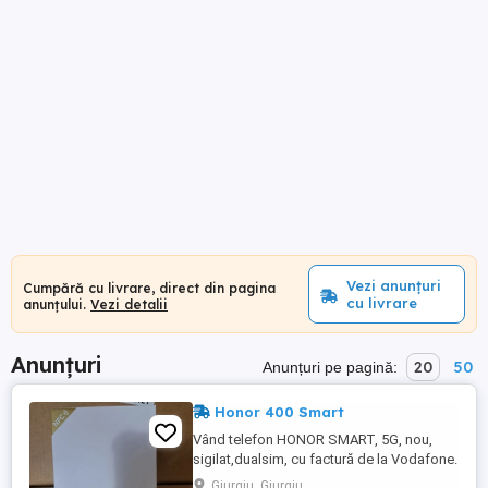
Vezi anunțuri
Cumpără cu livrare, direct din pagina
cu livrare
anunțului.
Vezi detalii
Anunțuri
20
50
Anunțuri pe pagină:
Honor 400 Smart
Vând telefon HONOR SMART, 5G, nou,
sigilat,dualsim, cu factură de la Vodafone.
Model nou , baterie 6500 mAh, rezista la
Giurgiu, Giurgiu