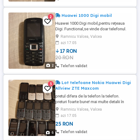
Huawei 1000 Digi mobil
2
Huawei 1000 Digi mobil,pentru rețeaua
Digi. Functional,se vinde doar telefonul.
Ramnicu Valcea, Valcea
azi 17:05
17 RON
20 RON
2
Telefon validat
Lot telefoane Nokia Huawei Digi
3
Allview ZTE Maxcom
pretul difera de la telefon la telefon.
preturi foarte bune! mai multe detalii în
privat sau la telefon.
Ramnicu Valcea, Valcea
azi 17:05
25 RON
Telefon validat
5