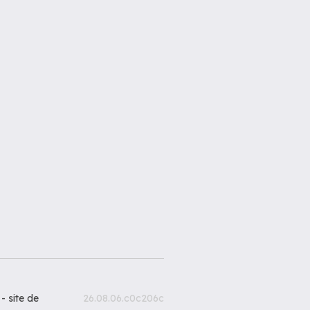
 -
site de
26.08.06.c0c206c