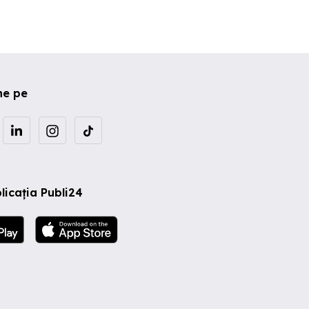
ne pe
licația Publi24