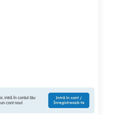
Samsung A 55 5 G
Motorola nou Urgent
Telefon 
esome Navy ,256 Gb 8
Gb Ram
Sector 5
Braila
1,100 RON
200 RON
20
r, intră în contul tău
Intră în cont /
Înregistrează-te
 un cont nou!