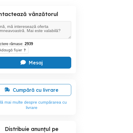
ntactează vânzătorul
ctere rămase:
2939
daugă fișier
?
Mesaj
Cumpără cu livrare
flă mai multe despre cumpărarea cu
livrare
Distribuie anunțul pe