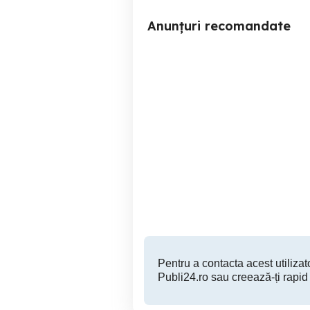
Anunțuri recomandate
Smartphone*SAMSUNG*A16*NEW*Super
AMOLED*128 GB*(honor
Aw
xiaomi oppo huawei
oneplus nokia poco
Timisoara
telefon
600 RON
Pentru a contacta acest utilizato
Publi24.ro sau creează-ți rapid