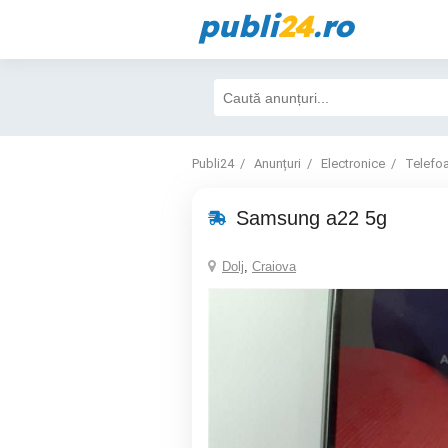
publi
24
.ro
Publi24
Anunțuri
Electronice
Telefo
Samsung a22 5g
Dolj
,
Craiova