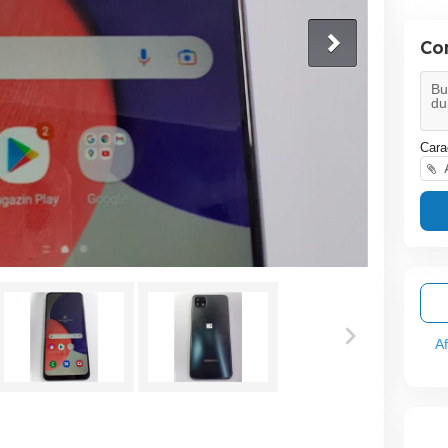
Co
Cara
A
A