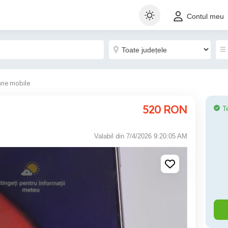
Contul meu
ane mobile
520
RON
T
Valabil din 7/4/2026 9:20:05 AM