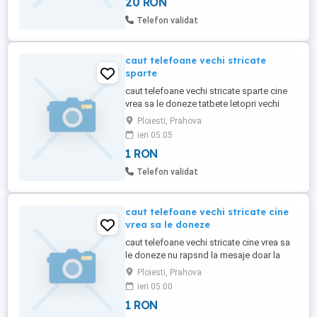
20 RON
Telefon validat
caut telefoane vechi stricate
sparte
caut telefoane vechi stricate sparte cine
vrea sa le doneze tatbete letopri vechi
stricate sunt din Ploiești nu răspund la
Ploiesti, Prahova
telefon
ieri 05:05
1 RON
Telefon validat
caut telefoane vechi stricate cine
vrea sa le doneze
caut telefoane vechi stricate cine vrea sa
le doneze nu rapsnd la mesaje doar la
telefon
Ploiesti, Prahova
ieri 05:00
1 RON