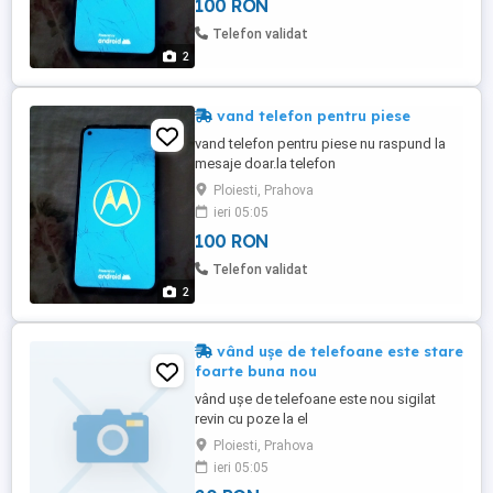
100 RON
Telefon validat
2
vand telefon pentru piese
vand telefon pentru piese nu raspund la
mesaje doar.la telefon
Ploiesti, Prahova
ieri 05:05
100 RON
Telefon validat
2
vând ușe de telefoane este stare
foarte buna nou
vând ușe de telefoane este nou sigilat
revin cu poze la el
Ploiesti, Prahova
ieri 05:05