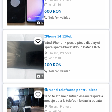
suprafață. Are 128 gb, android 16,
ieri 21:56
actualizare recenta la one UI 8,5. Se mișcă
600 RON
foarte bine și are 8gb de ram. Merge pe
orice rețea. E un telefon deosebit cu un
Telefon validat
ecran ...
5
IPhone 14 128gb
Vând iPhone 14 pentru piese display și
spate sparte blocat iCloud baterie 87%
170 lei camere 200 lei port încărcare 100
Ploiesti, Prahova
lei sau întreg 350 lei
ieri 12:48
200 RON
Telefon validat
2
vand telefoane pentru piese
vand telefoane pentru piese nu raspud la
mesaje doar la telefoan le dau la bucata
Ploiesti, Prahova
ieri 05:06