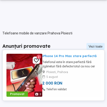
Telefoane mobile de vanzare Prahova Ploiesti
Anunțuri promovate
Vezi toate
iPhone 14 Pro Max stare perfectă
2
Telefonul este în stare perfectă fără
zgârieturi fără defecte totul ca nou cer
2000 de lei pe el l-am folosit doar eu este
Ploiesti, Prahova
un telefon foarte bun al ofer pentru ca l-
5 august
am înlocuit dar este în stare perfectă
2 000 RON
Telefon validat
Promovat
2