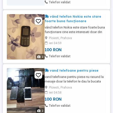
Telefon validat
vând telefon Nokia este stare
foarte buna funcționare
vând telefon Nokia este stare foarte buna
funcționare cine este interesati doar din
Ploiesti nu rapsnd la mesaje doar la
Ploiesti, Prahova
telefon
ieri 04:59
100 RON
Telefon validat
2
vand telefoane pentru piese
vand telefoane pentru piese nu rasund la
mesaje doar la telefon le dau la bucata
Ploiesti, Prahova
ieri 04:58
100 RON
Telefon validat
2