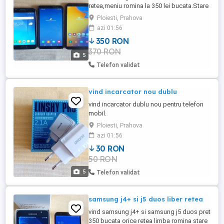
retea,meniu romina la 350 lei bucata.Stare
foarte buna de functionare cit si estetica.
Ploiesti, Prahova
azi 01:56
350 RON
370 RON
5
Telefon validat
vind incarcator nou dublu
vind incarcator dublu nou pentru telefon
mobil.
Ploiesti, Prahova
azi 01:56
30 RON
50 RON
5
Telefon validat
samsung j4+ si j5 duos liber retea
vind samsung j4+ si samsung j5 duos pret
350 bucata orice retea limba romina stare