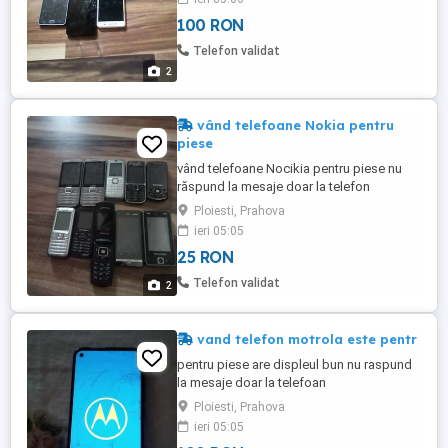
100 RON
Telefon validat
2
vând telefoane Nokia pentru
piese
vând telefoane Nocikia pentru piese nu
răspund la mesaje doar la telefon
Ploiesti, Prahova
ieri 05:05
25 RON
Telefon validat
2
vand telefon motrola este pentr
pentru piese are displeul bun nu raspund
la mesaje doar la telefoan
Ploiesti, Prahova
ieri 05:05