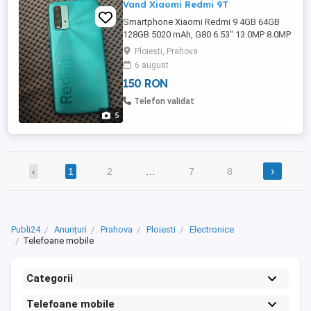
Vand Xiaomi Redmi 9T
Smartphone Xiaomi Redmi 9 4GB 64GB
128GB 5020 mAh, G80 6.53'' 13.0MP 8.0MP
2340x1080 4G
Ploiesti, Prahova
6 august
150 RON
Telefon validat
5
›
‹
1
2
…
7
8
Publi24
Anunțuri
Prahova
Ploiesti
Electronice
Telefoane mobile
Categorii
Telefoane mobile