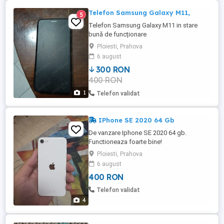
Telefon Samsung Galaxy M11,
5
Telefon Samsung Galaxy M11 in stare
bună de funcționare
Ploiesti, Prahova
6 august
300 RON
400 RON
1
Telefon validat
IPhone SE 2020 64 Gb
De vanzare Iphone SE 2020 64 gb.
Functioneaza foarte bine!
Ploiesti, Prahova
6 august
400 RON
Telefon validat
4