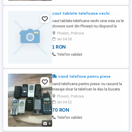
caut tablete telefoane vechi
caut tablete telefoane vechi cine vrea sa le
doneze sunt din Ploiești nu răspund la
telefon
Ploiesti, Prahova
ieri 04:58
1 RON
Telefon validat
vand telefone penru piese
vand telefoane pentru piese. nu rasund la
mesaje doar la telefoan le dau la bucata
Ploiesti, Prahova
ieri 04:52
70 RON
Telefon validat
4