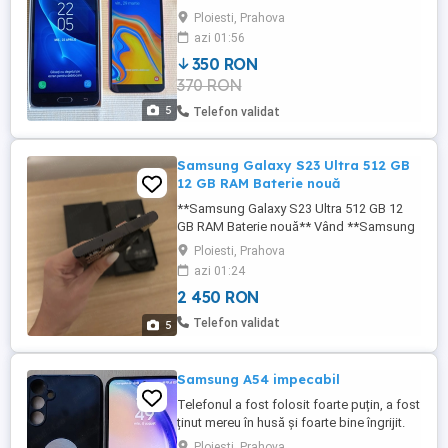
foarte buna de functionare cit si estetica.
Ploiesti, Prahova
azi 01:56
350 RON
370 RON
5
Telefon validat
Samsung Galaxy S23 Ultra 512 GB
12 GB RAM Baterie nouă
**Samsung Galaxy S23 Ultra 512 GB 12
GB RAM Baterie nouă** Vând **Samsung
Galaxy S23 Ultra**, varianta cu **512 GB
Ploiesti, Prahova
memorie internă și 12 GB RAM**.
azi 01:24
Telefonul este folosit, însă se află într-o
2 450 RON
**stare foarte bună**, cu **urme de uzură
foarte mici**. Telefonul **tocmai a fost
Telefon validat
5
reparat pe CASCO**, ...
Samsung A54 impecabil
Telefonul a fost folosit foarte puțin, a fost
ținut mereu în husă și foarte bine îngrijit.
Din acest motiv nu are zgârieturi pe nicio
Ploiesti, Prahova