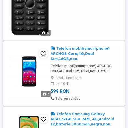
...
5
Telefon mobil(smartphone)
ARCHOS Core,4G,Dual
Sim,16GB,nou.
Telefon mobil(smartphone) ARCHOS
Core,4G,Dual Sim,16GB,nou. Detalii
produs: - EAN: 0690590035898; -
Brad, Hunedoara
Transmisie de date: UMTS; - Retea GSM:
azi 10:41
900 MHz; - Retea UMTS: 2100 MHz;
399 RON
- Retea LTE: 2600 MHz; - Dimensiune
3
ecran: 5.72"; - Rezolutie: 1440 x 720; -
Telefon validat
Raport de imagine: 18: 9; - Tehnologie:
IPS; - Sistem ...
Telefon Samsung Galaxy
A04s,32GB,3GB RAM, 4G,Android
12,baterie 5000mah,negru,nou