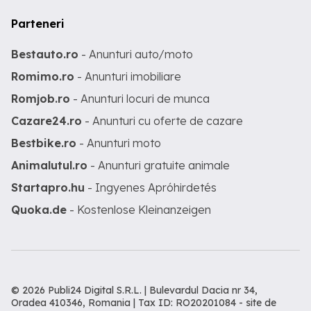
Parteneri
Bestauto.ro
- Anunturi auto/moto
Romimo.ro
- Anunturi imobiliare
Romjob.ro
- Anunturi locuri de munca
Cazare24.ro
- Anunturi cu oferte de cazare
Bestbike.ro
- Anunturi moto
Animalutul.ro
- Anunturi gratuite animale
Startapro.hu
- Ingyenes Apróhirdetés
Quoka.de
- Kostenlose Kleinanzeigen
© 2026 Publi24 Digital S.R.L. | Bulevardul Dacia nr 34,
Oradea 410346, Romania | Tax ID: RO20201084 -
site de