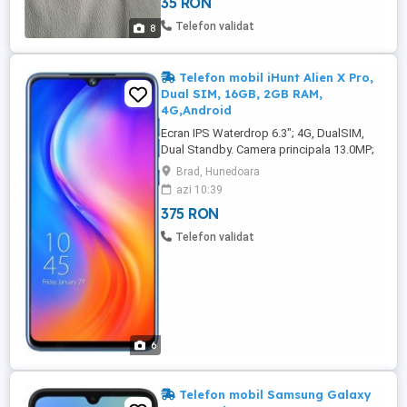
35 RON
transmisie: < 10m / 393.7; Stiluri de
purtare: In- ureche mini casti; Baterie:
Telefon validat
8
50mA baterie reincarcabila lithium; Durata
...
Telefon mobil iHunt Alien X Pro,
Dual SIM, 16GB, 2GB RAM,
4G,Android
Ecran IPS Waterdrop 6.3"; 4G, DualSIM,
Dual Standby. Camera principala 13.0MP;
Baterie 3500mAh; Memorie Flash 16GB
Brad, Hunedoara
(suporta card microSD de pana la 32GB);
azi 10:39
Memorie RAM 2GB; Camera Selfie 5.0MP;
375 RON
Sistem de Operare Android Functioneaza
in orice retea mobila din România
Telefon validat
6
Telefon mobil Samsung Galaxy