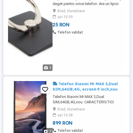
deget pentru orice telefon. Are un lipici
special, care adera bine la suprafata husei
Brad, Hunedoara
sau telefonului. Inelul se roteste la 360 de
azi 10:39
grade, poate fi folosit in orice unghi astfel
25 RON
incat sa fie reglat conform nevoilor
dumneavoastra. Caracteristici : - Inel
Telefon validat
metalic ...
3
Telefon Xiaomi Mi MAX 3,Dual
SIM,64GB,4G, ecran6.9 inch,nou
Telefon Xiaomi Mi MAX 3,Dual
SIM,64GB,4G,nou. CARACTERISTICI
GENERALE: Tip telefon Smartphone
Brad, Hunedoara
Sloturi SIM Dual SIM Tip SIM Nano SIM
azi 10:38
Sistem de operare Android Versiune
899 RON
sistem operare Android 8.1 Numar nuclee
8 Model procesor Qualcomm
Telefon validat
7