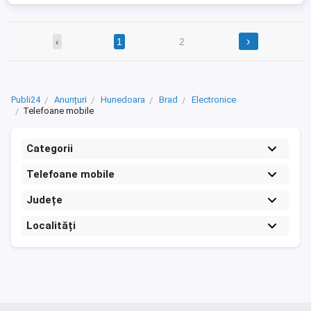
›
‹
1
2
Publi24
Anunțuri
Hunedoara
Brad
Electronice
Telefoane mobile
Categorii
Telefoane mobile
Județe
Localități