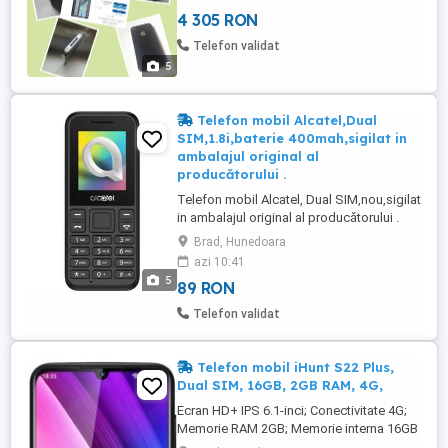
valoreaza mai mult de atat dupa cum se si
4 305 RON
vede in foto exemplu Nu-l trimit cu
ramburs Care vor sa-mi vanda ori isi dau
Telefon validat
cu parerea sau compara ...
5
Telefon mobil Alcatel,Dual
SIM,1.8i,baterie 400mah,sigilat in
ambalajul original al
producătorului .
Telefon mobil Alcatel, Dual SIM,nou,sigilat
in ambalajul original al producătorului .
CARACTERISTICI GENERALE Tip Telefon:
Brad, Hunedoara
clasic Sloturi Sim:Dual Sim
azi 10:41
Tastatura:Standard Frecventa retea 2G :
5
89 RON
850/900/1800/1900 Culoare:Negru sau
alb,Greutate (g):63 RO-ALERT:Da
Telefon validat
MEMORIE Tip slot memorie:MicroSD :
(pana la ...
Telefon mobil iHunt S22 Plus,
Dual SIM, 16GB, 2GB RAM, 4G,
Ecran HD+ IPS 6.1-inci; Conectivitate 4G;
Memorie RAM 2GB; Memorie interna 16GB
(suporta card microSD de pana la 128GB);