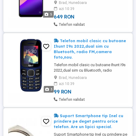
5000mah,nou in ambalajul original al
Brad, Hunedoara
producaorului. Sloturi SIM:Dual SIM Frecventa 
azi 10:39
GSM 850/9 MHz | 3G: WCDMA 900/2100MHz | 
5
649 RON
LTE: FDD B1/B3/B7/B8/B20 Tip SIM:nanoSIM 
nanoSIM/microSD Model Procesor:Unisoc ...
Telefon validat
Telefon mobil clasic cu butoane
Ihunt I9s 2022,dual sim cu
Bluetooth, radio FM,camera
foto,nou.
Telefon mobil clasic cu butoane Ihunt I9s
2022,dual sim cu Bluetooth, radio
FM,camera foto,nou. Ecran 1.8-inch; Rețea
Brad, Hunedoara
2G GSM 850/9 MHz - SIM1/2; Baterie
azi 10:39
800mAh; Cameră foto încorporată; Slot
3
99 RON
card microSD; Bluetooth + FM Radio;
Alarmă, calendar, ora pe glob etc; Dual
Telefon validat
SIM. Functioneaza in orice retea. ...
Suport Smartphone tip Inel cu
prindere pe deget pentru orice
telefon. Are un lipici special.
Suport Smartphone tip Inel cu prindere pe