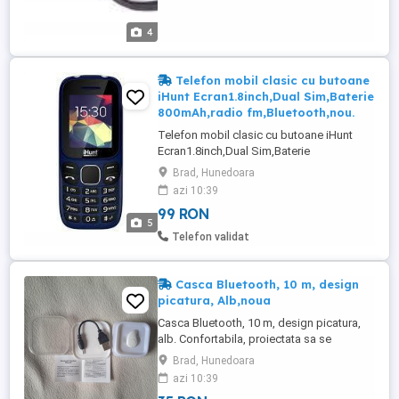
4
Telefon mobil clasic cu butoane
iHunt Ecran1.8inch,Dual Sim,Baterie
800mAh,radio fm,Bluetooth,nou.
Telefon mobil clasic cu butoane iHunt
Ecran1.8inch,Dual Sim,Baterie
800mAh,nou. Retea 2G GSM 850/9 MHz -
Brad, Hunedoara
SIM1/2; Camera foto incorporata; Slot
azi 10:39
card microSD; Bluetooth + FM Radio;
99 RON
Alarma, calendar, ora pe glob etc; Dual
5
SIM. Poate fi primul tau telefon, sau daca
Telefon validat
deja detii un smartphone, iHunt , poate ...
Casca Bluetooth, 10 m, design
picatura, Alb,noua
Casca Bluetooth, 10 m, design picatura,
alb. Confortabila, proiectata sa se
potriveasca tuturor tipurilor de urechi.
Brad, Hunedoara
Specificatii: Versiune Bluetooth: V4.1 +
azi 10:39
EDR; Frecventa radi GHz; Raza de