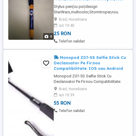
Stylus pen(cu pix)design
StarWars,multicolor,Stormtroper,nou.
Acest stylus pix elegant are dimensiunea
Brad, Hunedoara
si design-ul de buzunar. Este un pix cu
azi 10:40
dubla actiune, avand un varf stylus, pentru
25 RON
utilizare cu smartphone-uri si tablete si in
8
acelasi timp fiind perfect pentru
Telefon validat
evenimente educationale si conferinte.
Culoarea ...
Monopod Z07-5S Selfie Stick Cu
Declansator Pe Fir.nou
Compatibilitate: IOS sau Android
Monopod Z07-5S Selfie Stick Cu
Declansator Pe Fir.nou Compatibilitate:
IOS sau Android Deschidere maxima: 8.5
Brad, Hunedoara
Deschidere minima: 5.5 Lungime maxima:
azi 10:39
1m Pachetul contine: 1 x Monopod cu
55 RON
cablu jack 1 x Suport telefon 1 x cutie
prezentare
Telefon validat