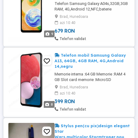
Telefon Samsung Galaxy A04s,32GB,3GB
RAM, 4G,Android 12,NFC,baterie
5000mah,ecran 6.53 inch,data aparitie
Brad, Hunedoara
septembrie 2022,negru,nou.
azi 10:40
CARACTERISTICI GENERALE: Tip telefon
679 RON
:Smartphone Sloturi SIM :Dual SIM Tip
9
SIM :Nano SIM Sistem de operare:
Telefon validat
Android 12 Data aparitie:septembrie 2022
Numar nuclee: 8 Frecventa ...
Telefon mobil Samsung Galaxy
A13, 64GB, 4GB RAM, 4G,Android
14,negru
Memorie interna :64 GB Memorie :RAM 4
GB Slot card memorie :MicroSD
CONECTIVITATE: Standard Wi-Fi 802.11 a
Brad, Hunedoara
b g n ac Porturi Jack 3.5 mm USB Type C
azi 10:40
Dimensiuni: 76.4 x 8.8 x 165.1 mm Greutate
399 RON
195 g SAR (W kg) Cap: 0.367 W kg Corp:
8
1.39 W kg Tehnologie :4G RO-ALERT: Da
Telefon validat
Dimensiune ecran: 6.6 inch Tip display :
LCD PLS TFT Rezolutie ...
Stylus pen(cu pix)design elegant
Star
Wars,multicolor,Stormtroper,nou.