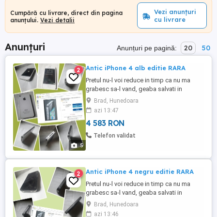
Vezi anunțuri
Cumpără cu livrare, direct din pagina
cu livrare
anunțului.
Vezi detalii
Anunțuri
20
50
Anunțuri pe pagină:
Antic iPhone 4 alb editie RARA
2
Pretul nu-l voi reduce in timp ca nu ma
grabesc sa-l vand, geaba salvati in
favorite crezand ca-l scad, normal il cresc
Brad, Hunedoara
constant Doar 4583 lei negociabil oricum
azi 13:47
valoreaza mai mult de atat dupa cum se si
4 583 RON
vede in foto exemplu Nu-l trimit cu
ramburs Care vor sa-mi vanda ori isi dau
Telefon validat
cu parerea sau compara ...
5
Antic iPhone 4 negru editie RARA
2
Pretul nu-l voi reduce in timp ca nu ma
grabesc sa-l vand, geaba salvati in
favorite crezand ca-l scad, normal il cresc
Brad, Hunedoara
constant Doar 4305 lei negociabil oricum
azi 13:46