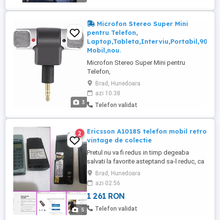
Snapdragon 636 Frecventa procesor 1.8
GHz 1.6 GHz Tehnologii 4G Conectivitate
Wi-Fi Bluetooth GPS Senzori
Microfon Stereo Super Mini
Accelerometru Giroscop Amprenta Busola
pentru Telefon,
Senzor ...
Laptop,Tableta,Interviu,Portabil,90
Mobil,nou.
Microfon Stereo Super Mini pentru
Telefon,
Laptop,Tableta,Interviu,Portabil,90
Brad, Hunedoara
Mobil,nou. Mini microfon, stereo, cu
azi 10:38
tehnologie Electret Condenser, permite o
3
Telefon validat
inregistrare audio net superioara unui
telefon sau laptop. Este ideal pentru
interviuri, pentru inregistrari de vloguri,
Ericsson A1018S telefon mobil retro
2
filmari, conferinte audio/video ...
vintage de colectie
Pretul nu va fi redus in timp degeaba
salvati la favorite asteptand sa-l reduc, ca
practic il urc treptat Doar 1261 lei
Brad, Hunedoara
negociabil, oricum are valoare mult mai
azi 02:56
mare de atat pentru ca-i extrem de rar si nu
1 261 RON
se mai fabrica asa ceva Nu ma grabesc
sa-l vand deoarece este bine pus la
Telefon validat
5
conservare Ignor si ia ...