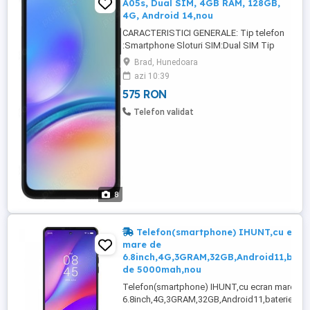
A05s, Dual SIM, 4GB RAM, 128GB,
4G, Android 14,nou
CARACTERISTICI GENERALE: Tip telefon
:Smartphone Sloturi SIM:Dual SIM Tip
SIM :Nano SIM Sistem de
Brad, Hunedoara
operare:Android 14 Conectivitate:
azi 10:39
Bluetooth Wi-Fi Versiune Bluetooth:5.1
575 RON
Versiune sistem operare Android 14
Model procesor: Qualcomm Snapdragon
Telefon validat
Numar nuclee: 8 Frecventa procesor: 2.4
GHz 1.9 GHz Senzori Accelerometru
Amprenta Senzor ...
8
Telefon(smartphone) IHUNT,cu ecra
mare de
6.8inch,4G,3GRAM,32GB,Android11,bate
de 5000mah,nou
Telefon(smartphone) IHUNT,cu ecran mare de
6.8inch,4G,3GRAM,32GB,Android11,baterie de