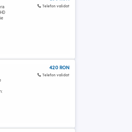
Telefon validat
era
 HD
ie
420 RON
Telefon validat
e
n: