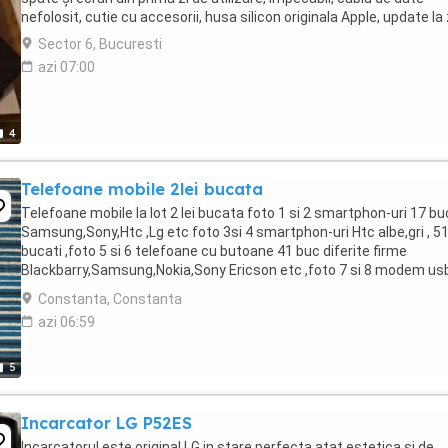
nefolosit, cutie cu accesorii, husa silicon originala Apple, update la 
Sector 6, Bucuresti
azi 07:00
4
Telefoane mobile 2lei bucata
Telefoane mobile la lot 2 lei bucata foto 1 si 2 smartphon-uri 17 bu
Samsung,Sony,Htc ,Lg etc foto 3si 4 smartphon-uri Htc albe,gri , 5
bucati ,foto 5 si 6 telefoane cu butoane 41 buc diferite firme
Blackbarry,Samsung,Nokia,Sony Ericson etc ,foto 7 si 8 modem usb
Digi si Orange 7 buc. Mentionez ...
Constanta, Constanta
azi 06:59
5
Incarcator LG P52ES
Incarcatorul este original LG in stare perfecta atat estetica si de