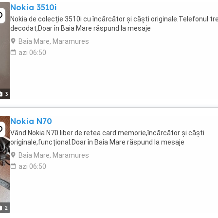
Nokia 3510i
Nokia de colecție 3510i cu încărcător și căști originale.Telefonul tr
decodat,Doar în Baia Mare răspund la mesaje
Baia Mare, Maramures
azi 06:50
3
Nokia N70
Vând Nokia N70 liber de retea card memorie,încărcător și căști
originale,funcțional.Doar în Baia Mare răspund la mesaje
Baia Mare, Maramures
azi 06:50
2