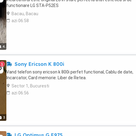
functionare LG STA-P52ES
Bacau, Bacau
azi 06:58
4
Sony Ericson K 800i
1
Vand telefon sony ericson k 800i perfet functional, Cablu de date,
Incarcator, Card memorie. Liber de Retea.
Sector 1, Bucuresti
azi 06:56
3
LG Optimus G E975