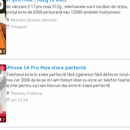
de vânzare 2 17 pro max 512g , telefoanele sunt noi liber de rețea,
prețul este de 6500 pe bucată sau 12000 ambele! mulțumesc
Munteni-Buzau, Ialomita
4 august
3
iPhone 14 Pro Max stare perfectă
1
Telefonul este în stare perfectă fără zgârieturi fără defecte totul 
nou cer 2000 de lei pe el l-am folosit doar eu este un telefon foart
al ofer pentru ca l-am înlocuit dar este în stare perfectă
Ploiesti, Prahova
ieri 13:34
2