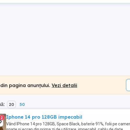
 din pagina anunțului.
Vezi detalii
nă:
20
50
Iphone 14 pro 128GB impecabil
2
Vând IPhone 14 pro 128GB, Space Black, baterie 91%, folii pe camer
spate și ecran din prima zi de utilizare, impecabil, cablu de date