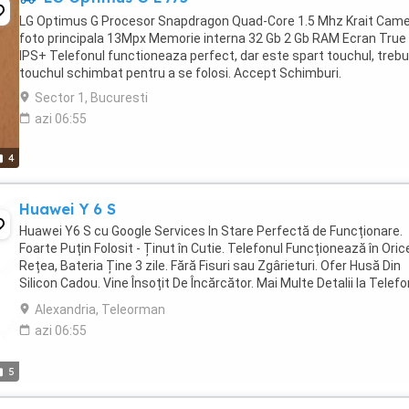
LG Optimus G Procesor Snapdragon Quad-Core 1.5 Mhz Krait Cam
foto principala 13Mpx Memorie interna 32 Gb 2 Gb RAM Ecran True
IPS+ Telefonul functioneaza perfect, dar este spart touchul, trebu
touchul schimbat pentru a se folosi. Accept Schimburi.
Sector 1, Bucuresti
azi 06:55
4
Huawei Y 6 S
Huawei Y6 S cu Google Services In Stare Perfectă de Funcționare.
Foarte Puțin Folosit - Ținut în Cutie. Telefonul Funcționează în Oric
Rețea, Bateria Ține 3 zile. Fără Fisuri sau Zgârieturi. Ofer Husă Din
Silicon Cadou. Vine Însoțit De Încărcător. Mai Multe Detalii la Telefo
ZERO - ȘAPTE - PATRU ...
Alexandria, Teleorman
azi 06:55
5