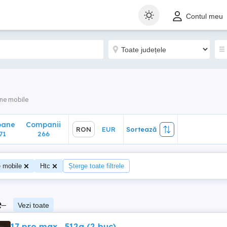
ane
Companii
RON
EUR
Sortează
Contul meu
1
266
ne mobile
oane
Companii
RON
EUR
Sortează
71
266
e mobile
Htc
Șterge toate filtrele
e
–
Vezi toate
17 pro max , 512g (2 buc)