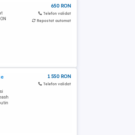
650 RON
at
Telefon validat
 RON
Repostat automat
1 550 RON
ie
Telefon validat
si
leash
putin