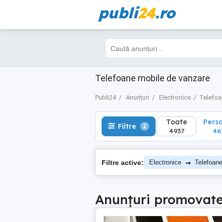
publi
24
.ro
Toate
Perso
Filtre
2
4937
467
Telefoane mobile de vanzare
Publi24
Anunțuri
Electronice
Telefoa
Toate
Pers
Filtre
2
4937
46
→
Filtre active:
Electronice
Telefoan
Anunțuri promovat