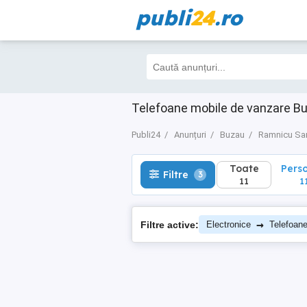
publi
24
.ro
Toate
Perso
Filtre
3
11
11
Telefoane mobile de vanzare B
Publi24
Anunțuri
Buzau
Ramnicu Sa
Toate
Pers
Filtre
3
11
1
→
Filtre active:
Electronice
Telefoan