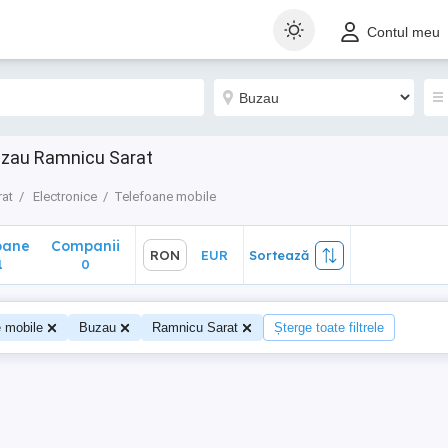
ane
Companii
RON
EUR
Sortează
Contul meu
0
uzau Ramnicu Sarat
rat
Electronice
Telefoane mobile
oane
Companii
RON
EUR
Sortează
1
0
e mobile
Buzau
Ramnicu Sarat
Șterge toate filtrele