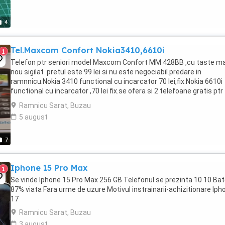
4
Tel.Maxcom Confort Nokia3410,6610i
1
Telefon ptr seniori model Maxcom Confort MM 428BB ,cu taste ma
nou sigilat .pretul este 99 lei si nu este negociabil.predare in
ramnnicu.Nokia 3410 functional cu incarcator 70 lei,fix.Nokia 6610i
functional cu incarcator ,70 lei fix.se ofera si 2 telefoane gratis ptr
piese .nu trimit în tara.relatii ...
Ramnicu Sarat, Buzau
5 august
7
Iphone 15 Pro Max
1
Se vinde Iphone 15 Pro Max 256 GB Telefonul se prezinta 10 10 Bat
87% viata Fara urme de uzure Motivul instrainarii-achizitionare Iph
17
Ramnicu Sarat, Buzau
3 august