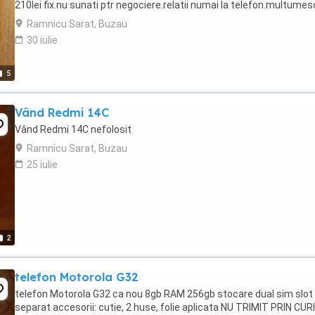
210lei fix.nu sunati ptr negociere.relatii numai la telefon.multumes
Ramnicu Sarat, Buzau
30 iulie
5
Vând Redmi 14C
Vând Redmi 14C nefolosit
Ramnicu Sarat, Buzau
25 iulie
2
telefon Motorola G32
telefon Motorola G32 ca nou 8gb RAM 256gb stocare dual sim slot
separat accesorii: cutie, 2 huse, folie aplicata NU TRIMIT PRIN CUR