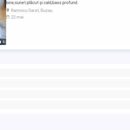
bine,sunet plăcut și cald,bass profund.
Ramnicu Sarat, Buzau
22 mai
5