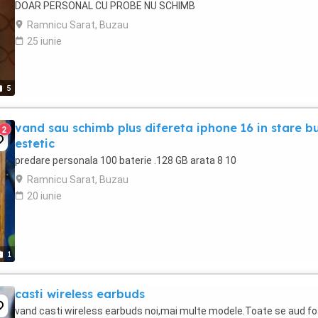
DOAR PERSONAL CU PROBE NU SCHIMB
Ramnicu Sarat, Buzau
25 iunie
5
vand sau schimb plus difereta iphone 16 in stare b
2
estetic
predare personala 100 baterie .128 GB arata 8 10
Ramnicu Sarat, Buzau
20 iunie
1
casti wireless earbuds
vand casti wireless earbuds noi,mai multe modele.Toate se aud fo