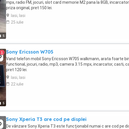
mpx, radio FM, jocuri, slot card memorie M2 pana la 8GB, incarcator
priza original, pret 150 lei.
Iasi, Iasi
25 iulie
5
Sony Ericsson W705
1
Vand telefon mobil Sony Ericsson W705 walkmann, arata foarte bi
functional, jocuri, radio, mp3, camera 3.15 mpx, incarcator, casti, c
pret 120 lei.
Iasi, Iasi
22 iulie
5
Sony Xperia T3 are cod pe displei
De vânzare Sony Xperia T3 este funcţionabil numai c are cod pe di