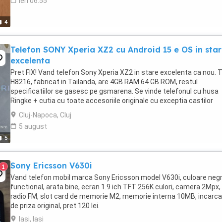
ieri 06:55
4
Telefon SONY Xperia XZ2 cu Android 15 e OS in sta
excelenta
Pret FIX! Vand telefon Sony Xperia XZ2 in stare excelenta ca nou. T
H8216, fabricat in Tailanda, are 4GB RAM 64 GB ROM, restul
specificatiilor se gasesc pe gsmarena. Se vinde telefonul cu husa
Ringke + cutia cu toate accesoriile originale cu exceptia castilor
(bonus) care nu sunt originale. Am instalat ...
Cluj-Napoca, Cluj
5 august
5
Sony Ericsson V630i
1
Vand telefon mobil marca Sony Ericsson model V630i, culoare negr
functional, arata bine, ecran 1.9 ich TFT 256K culori, camera 2Mpx,
radio FM, slot card de memorie M2, memorie interna 10MB, incarca
de priza original, pret 120 lei.
Iasi, Iasi