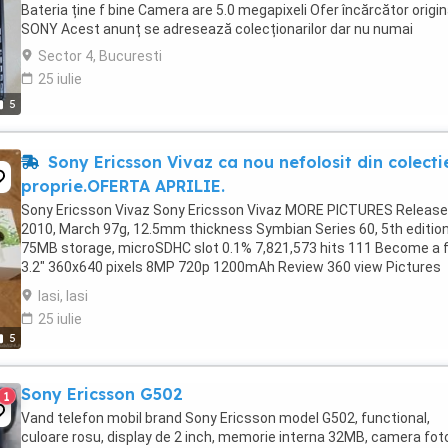
Bateria ține f bine Camera are 5.0 megapixeli Ofer încărcător origin
SONY Acest anunț se adresează colecționarilor dar nu numai
Sector 4, Bucuresti
25 iulie
5
Sony Ericsson Vivaz ca nou nefolosit din colecti
proprie.OFERTA APRILIE.
Sony Ericsson Vivaz Sony Ericsson Vivaz MORE PICTURES Releas
2010, March 97g, 12.5mm thickness Symbian Series 60, 5th editio
75MB storage, microSDHC slot 0.1% 7,821,573 hits 111 Become a 
3.2" 360x640 pixels 8MP 720p 1200mAh Review 360 view Pictures
Compare Opinions Also known as Sony Ericsson ...
Iasi, Iasi
25 iulie
5
Sony Ericsson G502
1
Vand telefon mobil brand Sony Ericsson model G502, functional,
culoare rosu, display de 2 inch, memorie interna 32MB, camera fot