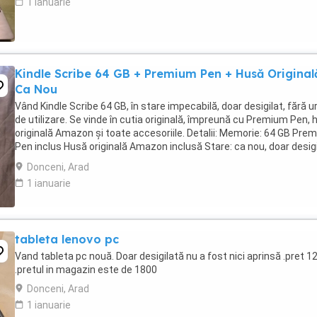
1 ianuarie
Kindle Scribe 64 GB + Premium Pen + Husă Original
Ca Nou
Vând Kindle Scribe 64 GB, în stare impecabilă, doar desigilat, fără 
de utilizare. Se vinde în cutia originală, împreună cu Premium Pen, 
originală Amazon și toate accesoriile. Detalii: Memorie: 64 GB Pre
Pen inclus Husă originală Amazon inclusă Stare: ca nou, doar desigi
Funcționează ...
Donceni, Arad
1 ianuarie
tableta lenovo pc
Vand tableta pc nouă. Doar desigilată nu a fost nici aprinsă .pret 1
.pretul in magazin este de 1800
Donceni, Arad
1 ianuarie