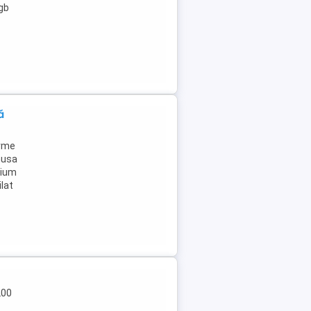
2gb
ă
urme
husa
mium
lat
200