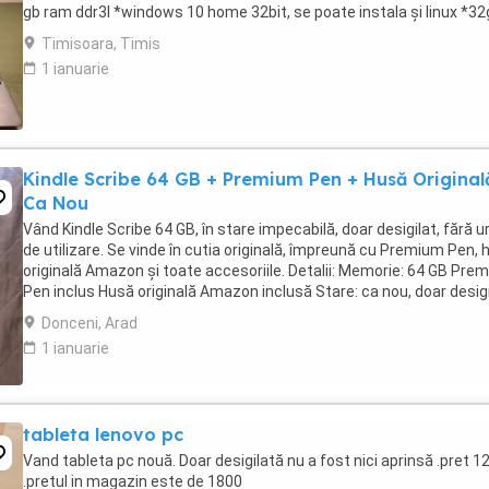
gb ram ddr3l *windows 10 home 32bit, se poate instala și linux *3
memorie internă +HDD ...
Timisoara, Timis
1 ianuarie
Kindle Scribe 64 GB + Premium Pen + Husă Original
Ca Nou
Vând Kindle Scribe 64 GB, în stare impecabilă, doar desigilat, fără 
de utilizare. Se vinde în cutia originală, împreună cu Premium Pen, 
originală Amazon și toate accesoriile. Detalii: Memorie: 64 GB Pre
Pen inclus Husă originală Amazon inclusă Stare: ca nou, doar desigi
Funcționează ...
Donceni, Arad
1 ianuarie
tableta lenovo pc
Vand tableta pc nouă. Doar desigilată nu a fost nici aprinsă .pret 1
.pretul in magazin este de 1800