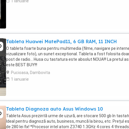
1 ianuarie
Tableta Huawei MatePad11, 6 GB RAM, 11 INCH
O tableta foarte buna pentru multimedia (filme, navigare pe interne
vizualizare foto), un sunet exceptional. Tableta a fost folosita doa
post de radio... Husa cu tastatura este absolut NOUA!!! La pretul a
este BEST BUY!!!
Pucioasa, Dambovita
1 ianuarie
Tableta Diagnoza auto Asus Windows 10
Tableta Asus prezintă urme de uzură, are stocare 500 gb în tastat
Ideal pentru diagnoză auto, business, muncă la birou, etc. Prețul e
de 280 lei fix! *Procesor intel atom Z3740 1.3GHz 4 cores 4 threads