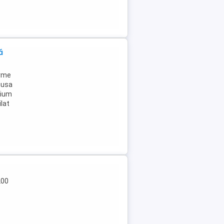
ă
urme
husa
mium
lat
200