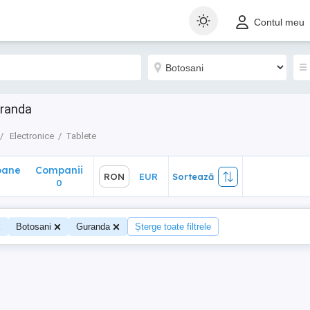
ane
Companii
RON
EUR
Sortează
Contul meu
0
uranda
Electronice
Tablete
oane
Companii
RON
EUR
Sortează
0
0
Botosani
Guranda
Șterge toate filtrele