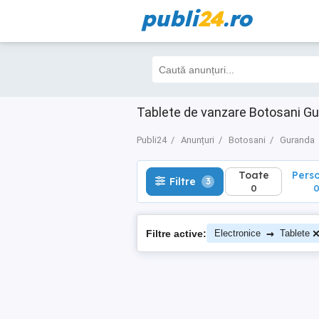
publi
24
.ro
Toate
Perso
Filtre
3
0
0
Tablete de vanzare Botosani G
Publi24
Anunțuri
Botosani
Guranda
Toate
Pers
Filtre
3
0
→
Filtre active:
Electronice
Tablete