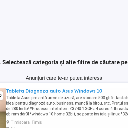
.
Selectează categoria și alte filtre de căutare pe
Anunțuri care te-ar putea interesa
Tableta Diagnoza auto Asus Windows 10
Tableta Asus prezintă urme de uzură, are stocare 500 gb în tastat
Ideal pentru diagnoză auto, business, muncă la birou, etc. Prețul e
de 280 lei fix! *Procesor intel atom Z3740 1.3GHz 4 cores 4 threads
gb ram ddr3l *windows 10 home 32bit, se poate instala și linux *3
memorie internă +HDD ...
Timisoara, Timis