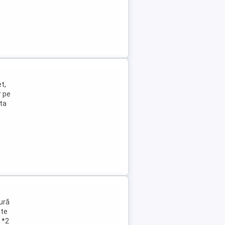
t,
r pe
sta
ură
ste
 *2