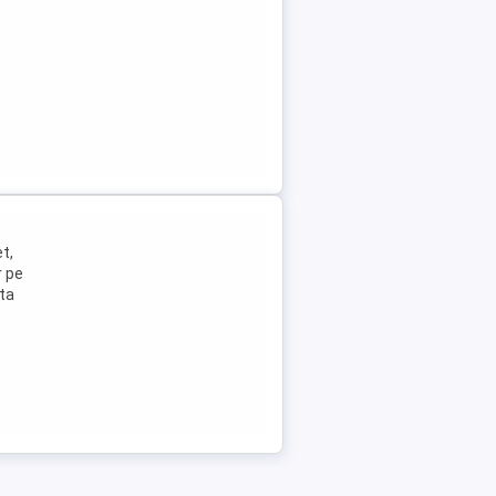
t,
r pe
sta