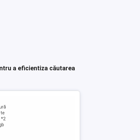
ntru a eficientiza căutarea
ură
ste
 *2
2gb