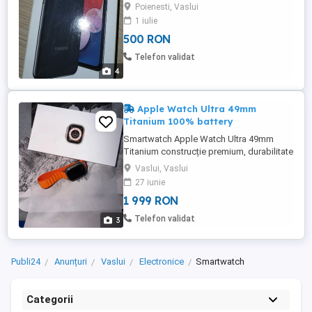
Poienesti, Vaslui
1 iulie
500 RON
Telefon validat
4
Apple Watch Ultra 49mm
Titanium 100% battery
Smartwatch Apple Watch Ultra 49mm
Titanium construcție premium, durabilitate
ridicată, performanță excelentă. Folie de
Vaslui, Vaslui
protecție din ziua 1 nu ca ar fi nevoie dar
27 iunie
totuși. 100% battery
1 999 RON
Telefon validat
3
Publi24
Anunțuri
Vaslui
Electronice
Smartwatch
Categorii