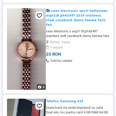
ceas electronic spirit halloween
aspl118 ph42497 2019 stainless
steel caseback dama femeie fata
feti
ceas electronic s aspl118 ph42497
stainless stell caseback dama femeie fata
fetita are un design deosebit carcasa este
Barlad, Vaslui
din otel inoxidabil are cureaua metalica
5 august
din zale are lungimea totala de 18,5
20 RON
centimetri este pentru o manuta mica
mecanismul de inchidere este in stare de
Telefon validat
functionare la momentul pozarii ...
4
Telefon Samsung A13
Stare bună Se vinde împreună cu cutia
Dual sim, loc pentru card 4 GB RAM 64 GB