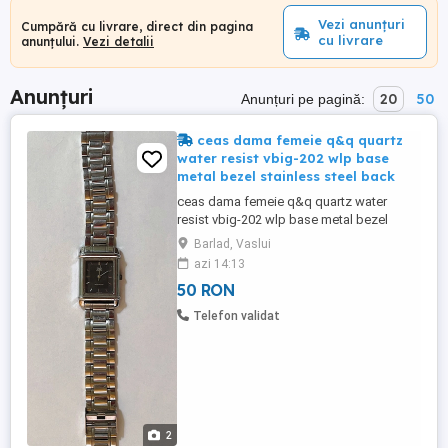
Vezi anunțuri
Cumpără cu livrare, direct din pagina
cu livrare
anunțului.
Vezi detalii
Anunțuri
20
50
Anunțuri pe pagină:
ceas dama femeie q&q quartz
water resist vbig-202 wlp base
metal bezel stainless steel back
ceas dama femeie q&q quartz water
resist vbig-202 wlp base metal bezel
stainless steel back este electronic are
Barlad, Vaslui
afisaj analogic scrie pe el de doua ori ca
azi 14:13
este rezistent la apa ma gandesc ca este
50 RON
vorba de stropi de lichid si atat are curea
metalica in opinia mea catarama este
Telefon validat
functionala in momentul ...
2