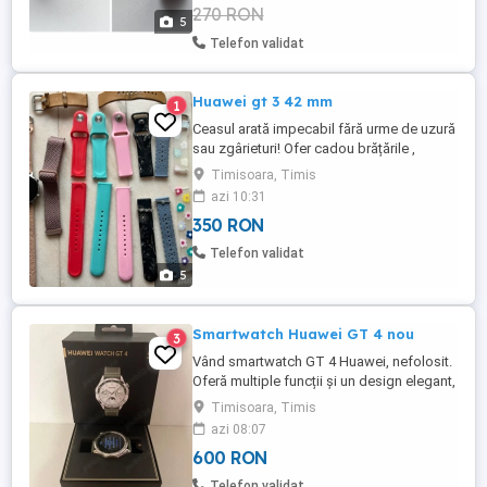
270 RON
vedea in poze. Pretul este negociabil, se
5
accepta ...
Telefon validat
Huawei gt 3 42 mm
1
Ceasul arată impecabil fără urme de uzură
sau zgârieturi! Ofer cadou brățările ,
bateria ceasului tine între 5-7 zile. Mai
Timisoara, Timis
multe detalii la telefon.
azi 10:31
350 RON
Telefon validat
5
Smartwatch Huawei GT 4 nou
3
Vând smartwatch GT 4 Huawei, nefolosit.
Oferă multiple funcții și un design elegant,
perfect pentru a-ți îmbunătăți stilul de
Timisoara, Timis
viață. Poate fi folosit pentru monitorizarea
azi 08:07
activității tale zilnice și pentru a te conecta
600 RON
cu notificările de pe telefon. Se poate
conecta și la IPhone, este rezistent la apă.
Telefon validat