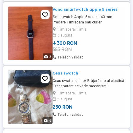
Vand smartwatch apple 5 series
Smartwatch Apple 5 series- 40 mm
Predare Timișoara sau curier
Timisoara, Timis
6 august
300 RON
385 RON
3
Telefon validat
Ceas swatch
Ceas swatch unisex Brățară metal elastică
Transparent se vede mecanismul
Funcțional Baterie nouă Walter proof
Timisoara, Timis
Original Elveția swiss
6 august
250 RON
Telefon validat
6