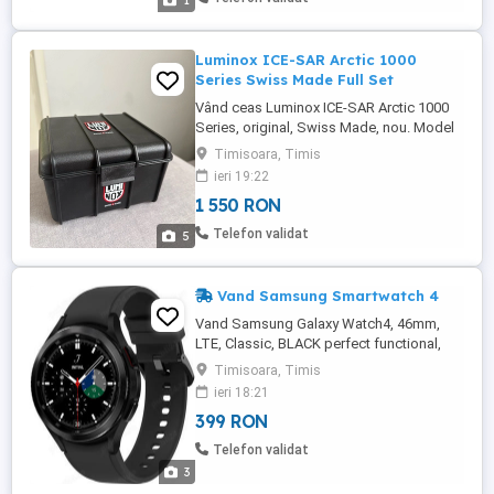
1
Luminox ICE-SAR Arctic 1000
Series Swiss Made Full Set
Vând ceas Luminox ICE-SAR Arctic 1000
Series, original, Swiss Made, nou. Model
profesional dezvoltat în colaborare cu
Timisoara, Timis
echipele islandeze de căutare și salvare
ieri 19:22
ICE-SAR. Carcasă CARBONOX Diametru 46
1 550 RON
mm Geam safir Mecanism quartz elvețian
Water Resistant 200 m 660 ft Iluminare
Telefon validat
5
Luminox Light ...
Vand Samsung Smartwatch 4
Vand Samsung Galaxy Watch4, 46mm,
LTE, Classic, BLACK perfect functional,
optic 9 10. Caracteristici si detalii tehnice:
Timisoara, Timis
Carcasa din otel inoxidabil; Dimensiuni si
ieri 18:21
greutate carcasa: 45.5 x 45.5 x 11.0 mm,
399 RON
52g; Tehnologie: LTE; Display: 1.36"
(35mm) 450x450 Super AMOLED, Full
Telefon validat
Color Always On Display, ...
3