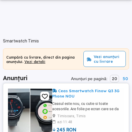
Smartwatch Timis
Vezi anunțuri
Cumpără cu livrare, direct din pagina
cu livrare
anunțului.
Vezi detalii
Anunțuri
20
50
Anunțuri pe pagină:
Ceas Smartwatch Finow Q3 3G
Phone NOU
Ceasul este nou, cu cutie si toate
acesoriile. Are folie pe ecran care se da
jos si are o folie de protectie ecran inclusa
Timisoara, Timis
in cutie care se pune ulterior, ca la
azi 11:48
telefoane. Doar incarcatorul a fost folosit
245 RON
si are urme usoare de folosinta, se poate