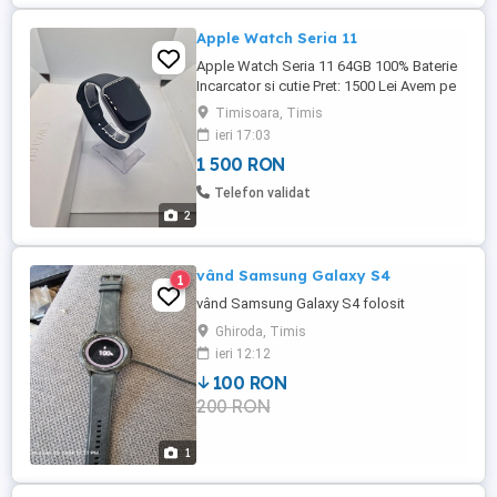
Apple Watch Seria 11
Apple Watch Seria 11 64GB 100% Baterie
Incarcator si cutie Pret: 1500 Lei Avem pe
stoc o gamă bogată de telefoane, laptop-
Timisoara, Timis
uri si altele . Pentru mai multe detalii vă
ieri 17:03
așteptăm la magazin sau telefonic la
1 500 RON
numărul . Locație: Timisoara, Str.
Bulevardul Eroilor de la Tisa, nr. 6, zona
Telefon validat
Complexul Studențesc. Program: Nonstop
2
...
vând Samsung Galaxy S4
1
vând Samsung Galaxy S4 folosit
Ghiroda, Timis
ieri 12:12
100 RON
200 RON
1