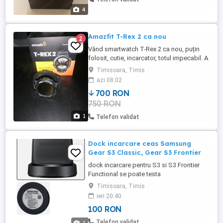
Ceasul ...
4
Amazfit T-Rex 2 ca nou
2
Vând smartwatch T-Rex 2 ca nou, puțin
folosit, cutie, incarcator, totul impecabil. A
fost desigilat pt. verificare și l-am purtat
Timisoara, Timis
de câteva ori. Nu are nicio urmă de uzură.
azi 08:02
700 RON
750 RON
1
Telefon validat
Dock incarcare ceas Samsung
Gear S3 Classic, Gear S3 Frontier
dock incarcare pentru S3 si S3 Frontier
Functional se poate testa
Timisoara, Timis
ieri 20:40
100 RON
Telefon validat