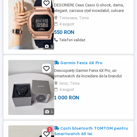
DESCRIERE Ceas Casio G-shock, dama,
elegant, carcasa oțel inoxidabil, culoare
roz-auriu. Functii: Format orar 12 24
Timisoara, Timis
Iluminare EL Semnal din oră în oră
4 august
Indicator LED Alarme multiple Rezistență
550 RON
la șoc Calendar anteprogramat
Cronometru Rezistent la apă: 200M
Telefon validat
20ATM Geam: sticla Insotit de ambalajul
5
original ...
Garmin Fenix 6X Pro
Descoperiți Garmin Fenix 6X Pro, un
smartwatch de încredere de la brandul
Garmin. Cu o multitudine de funcții și
Giroc, Timis
tehnologii de vârf, acest ceas inteligent
4 august
este un partener perfect pentru activitățile
1 000 RON
tale sportive și zilnice.
1
Casti bluetooth TOMTOM pentru
1
Smartwatch 60 lei