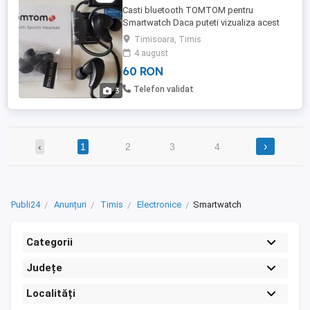
Casti bluetooth TOMTOM pentru
Smartwatch Daca puteti vizualiza acest
anunt inseamna ca este activ valabil nu
Timisoara, Timis
este expirat. Se ridica de la domiciliu. La
4 august
domiciliu exista camere de supraveghere.
60 RON
Telefon validat
3
›
‹
1
2
3
4
Publi24
Anunțuri
Timis
Electronice
Smartwatch
Categorii
Județe
Localități