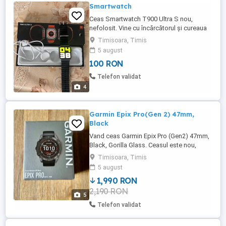
Smartwatch
Ceas Smartwatch T900 Ultra S nou,
nefolosit. Vine cu încărcătorul și cureaua
lui.
Timisoara, Timis
5 august
100 RON
Telefon validat
4
Garmin Epix Pro(Gen 2) 47mm,
Black
Vand ceas Garmin Epix Pro (Gen2) 47mm,
Black, Gorilla Glass. Ceasul este nou,
refurbished(schimbat in garantie cel
Timisoara, Timis
cumparat initial se oprea, avand baterie)
5 august
Garantie iunie 2027. ceasul are aceeasi
1,990 RON
senzori ca si Fenix 8(fara functia de
2,190 RON
scufundari si difuzor+microfon). Pretul
5
este foarte usor negociabil. Prefer ...
Telefon validat