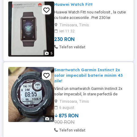
Huawei Watch Fitt
Huawei Watch Fitt nou nefolosit , la cutie
cu toate accesoriile . Pret 230 lei
Timisoara, Timis
ieri 11:32
230 RON
Telefon validat
5
Smartwatch Garmin Instinct 2x
solar impecabil baterie minim 43
zile!
Vând un smartwatch Garmin Instinct 2x
solar impecabil, în stare perfectă de
funcționare, curea originală cu urme
Timisoara, Timis
normale de folosire + 1 curea
6 august
suplimentară nouă, carcasă fără zgârieturi
875 RON
sau lovituri. Incarcare solara, minim 43 zile
2
900 RON
bateria. Vine cu cablu de încărcare. Este
varianta de 50mm diametru. Prețul ...
Telefon validat