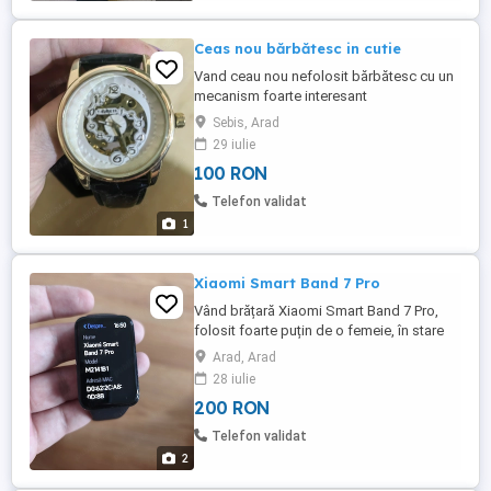
Ceas nou bărbătesc in cutie
Vand ceau nou nefolosit bărbătesc cu un
mecanism foarte interesant
Sebis, Arad
29 iulie
100 RON
Telefon validat
1
Xiaomi Smart Band 7 Pro
Vând brățară Xiaomi Smart Band 7 Pro,
folosit foarte puțin de o femeie, în stare
perfectă de funcționare, cât și estetic. Se
Arad, Arad
dă împreună cu cutia și cablu de
28 iulie
încărcare. Predarea se face personal în
200 RON
municipiul Arad, fără livrare în țară. Nu
doresc schimburi. Specificații se găsesc
Telefon validat
pe site ofi ...
2