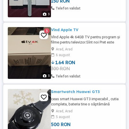
150 RON
Telefon validat
3
Vînd Apple TV
3
Vînd Apple 4k 64GB TV pentru program și
filme pentru televizor.Sînt noi Pret este
1.649,00Ron negociabil
Arad, Arad
6 august
1.64 RON
300 RON
3
Telefon validat
Smartwatch Huawei GT3
ceas smart Huawei GT3 impecabil , cutia
completa, bateria tine o săptămână
Arad, Arad
5 august
500 RON