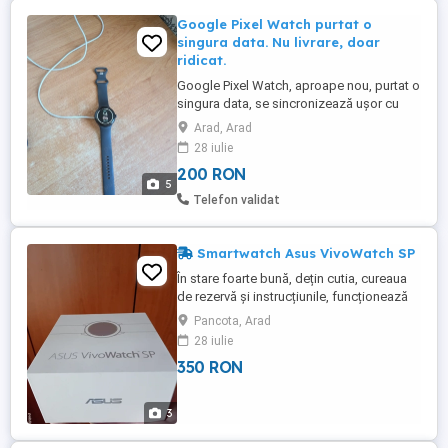
Google Pixel Watch purtat o
singura data. Nu livrare, doar
ridicat.
Google Pixel Watch, aproape nou, purtat o
singura data, se sincronizează ușor cu
telefonul prin app. Stocheaza coduri pe
Arad, Arad
Wallett, usureaza mult checkin-uri,
28 iulie
ambarcare avion, etc. Are Fitbit, Gemini,
200 RON
Maps, etc. Nu se livrează, doar ridicare
5
inmanare la Arad. Nu răspund pe
Telefon validat
WhatsApp, contact
Smartwatch Asus VivoWatch SP
În stare foarte bună, dețin cutia, cureaua
de rezervă și instrucțiunile, funcționează
perfect detalii în privat!
Pancota, Arad
28 iulie
350 RON
3