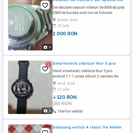
De vânzare ceasuri rolexuri de Bărbați preț
2000 lei bucata sunt noi ne folosite
Buteni, Arad
22 iulie
2 000 RON
5
Smartwatch zeblaze thor 5 pro
2
Vand smartwatc zeblaze thor 5 pro
andoid 7.1.1 curea silicon 2 camere de
5mp cablu de incarcare se poate pune in
Arad, Arad
el cartela sim dar din pacate blocatorul ce
22 iulie
tine cartela are suportul rupt dar se poate
120 RON
conecta la telefon prin bluetouth are toate
150 RON
functiile unui telefon cu android.Mai are
folia pe disply.Poze ...
5
Telefon validat
Samsung watch 4 clasic lte 46mm