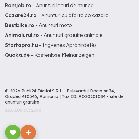
Romjob.ro
- Anunturi locuri de munca
Cazare24.ro
- Anunturi cu oferte de cazare
Bestbike.ro
- Anunturi moto
Animalutul.ro
- Anunturi gratuite animale
Startapro.hu
- Ingyenes Apróhirdetés
Quoka.de
- Kostenlose Kleinanzeigen
© 2026 Publi24 Digital S.R.L. | Bulevardul Dacia nr 34,
Oradea 410346, Romania | Tax ID: RO20201084 -
site de
anunturi gratuite
26.08.06.c0c206c