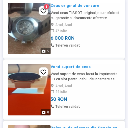
Ceas original de vanzare
1
Vand ceas TISSOT original ,nou nefolosit
cu garantie si documente aferente
Arad, Arad
27 iulie
6 000 RON
Telefon validat
5
Vand suport de ceas
Vand suport de ceas facut la imprimanta
3D cu slot pentru cablu de incarcare sau
fara slot.
Arad, Arad
26 iulie
30 RON
Telefon validat
8
Rolexuri de vânzare din Spania noi