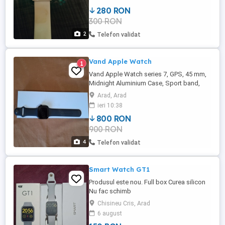
ceas dacă nu funcționează corpul cum
280 RON
trebuie .
300 RON
2
Telefon validat
Vand Apple Watch
1
Vand Apple Watch series 7, GPS, 45 mm,
Midnight Aluminium Case, Sport band,
stare perfecta de functionare, 800 lei, tel .
Arad, Arad
Nu fac schimburi!
ieri 10:38
800 RON
900 RON
4
Telefon validat
Smart Watch GT1
Produsul este nou. Full box Curea silicon
Nu fac schimb
Chisineu Cris, Arad
6 august