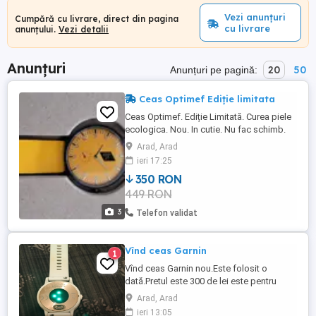
Vezi anunțuri
Cumpără cu livrare, direct din pagina
cu livrare
anunțului.
Vezi detalii
Anunțuri
20
50
Anunțuri pe pagină:
Ceas Optimef Ediție limitata
Ceas Optimef. Ediție Limitată. Curea piele
ecologica. Nou. In cutie. Nu fac schimb.
Arad, Arad
ieri 17:25
350 RON
449 RON
3
Telefon validat
Vînd ceas Garnin
1
Vînd ceas Garnin nou.Este folosit o
dată.Pretul este 300 de lei este pentru
sport, inimă,SMS,imagini
Arad, Arad
diferite,telefonic,puls,etc.. Îți arată tot pe
ieri 13:05