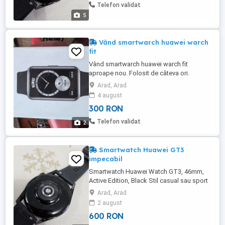
Telefon validat
5
Vând smartwarch huawei warch
fit
Vând smartwarch huawei warch fit
aproape nou. Folosit de câteva ori.
Conectare cu telefon., mesagerie,
Arad, Arad
WhatsApp, funcții sport, monitorizare
4 august
sănătate, etc.
300 RON
Telefon validat
2
Smartwatch Huawei GT3
impecabil
Smartwatch Huawei Watch GT3, 46mm,
Active Edition, Black Stil casual sau sport
Material carcasa inox si plastic
Arad, Arad
2 august
600 RON