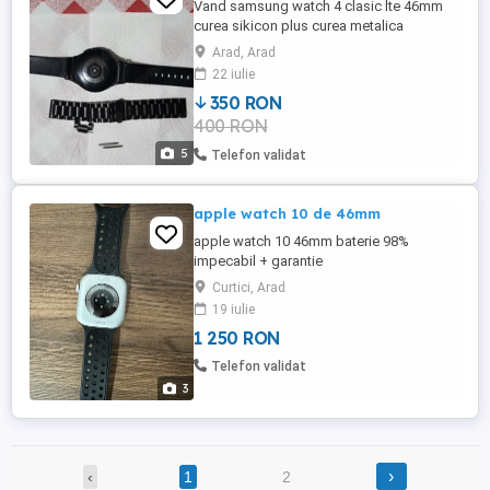
Vand samsung watch 4 clasic lte 46mm
curea sikicon plus curea metalica
incarcator original.Stare perfecta de
Arad, Arad
functionare.Are o mica zgaraetura pe
22 iulie
display nimic serios.Poze reale.Negociabil
350 RON
doar in Arad cu proba.
400 RON
5
Telefon validat
apple watch 10 de 46mm
apple watch 10 46mm baterie 98%
impecabil + garantie
Curtici, Arad
19 iulie
1 250 RON
Telefon validat
3
›
‹
1
2