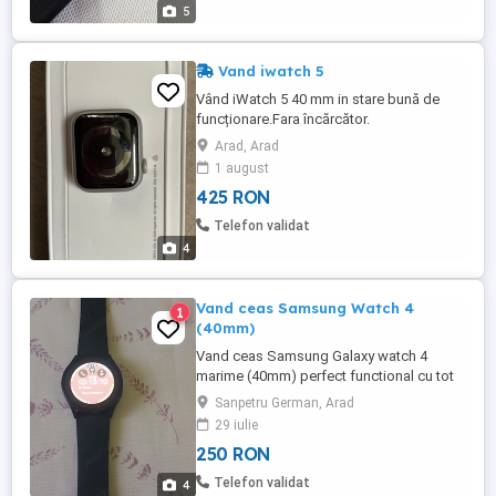
5
Vand iwatch 5
Vând iWatch 5 40 mm in stare bună de
funcționare.Fara încărcător.
Arad, Arad
1 august
425 RON
Telefon validat
4
Vand ceas Samsung Watch 4
1
(40mm)
Vand ceas Samsung Galaxy watch 4
marime (40mm) perfect functional cu tot
cu incarcator
Sanpetru German, Arad
29 iulie
250 RON
Telefon validat
4