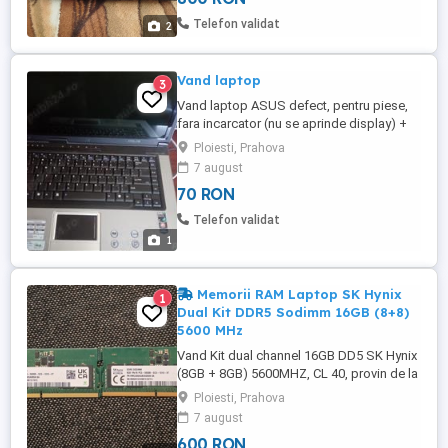
Telefon validat
2
Vand laptop
3
Vand laptop ASUS defect, pentru piese,
fara incarcator (nu se aprinde display) +
Geanta Procesor:AMD Dual 2,00 GHZ
Ploiesti, Prahova
Memorie RAM: 2,00 GB Sistem de operare:
7 august
64 bit
70 RON
Telefon validat
1
Memorii RAM Laptop SK Hynix
1
Dual Kit DDR5 Sodimm 16GB (8+8)
5600 MHz
Vand Kit dual channel 16GB DD5 SK Hynix
(8GB + 8GB) 5600MHZ, CL 40, provin de la
un laptop MSI Katana la care am facut
Ploiesti, Prahova
upgrade la 32 GB. Au fost folosite
7 august
aproximativ 6 luni. Functioneaza perfect,
600 RON
nu au nicio problema. NU DORESC SA FAC