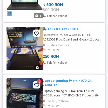
Windows 10 instalat. A fost foarte putin
600 RON
folosit, arata si functioneaza 10 10,detin
800 RON
cutia originala.
5
Telefon validat
Asus RT-AC1200G+
De vanzare Router Wireless ASUS
AC1200G Plus, Dual-Band, Gigabit,2 bucati
cu toate accesoriile.
Busteni, Prahova
ieri 10:29
250 RON
Telefon validat
1
Laptop gaming i9 rtx 4070 2k
1
240hz 17"
Laptop gaming MSI KATANA 17B13V
MODEL ecran 17" 2K-240HZ Procesor i9-
13900h Placă video rtx 4070 Ssd nvme 1tb
Ploiesti, Prahova
Ram 16gb 5200mt s Laptopul este ca nou
ieri 07:42