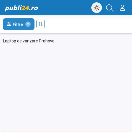
publi
24
.ro
Filtre
2
Laptop de vanzare Prahova