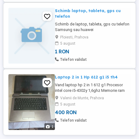
Ecran ...
Schimb laptop, tableta, gps cu
telefon
Schimb de laptop, tableta, gps cu telefon
Samsung sau huawei
Ploiesti, Prahova
5 august
1 RON
Telefon validat
Laptop 2 in 1 Hp 612 g1 i5 th4
Vand laptop hp 2 in 1 612 g1 Procesor
intel core i5-4302y 1,6ghz Memorie ram
4gb Stocare:ssd 128 gb Display 12,1 inch
Valenii de Munte, Prahova
cu touchscreen 1366 768 Tastatura
5 august
iluminata,wi-fi,webcam,bluetooth, 2 x
400 RON
usb,display port,slot card sd.
Telefon validat
1