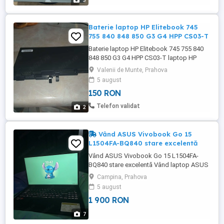
5
Baterie laptop HP Elitebook 745
755 840 848 850 G3 G4 HPP CS03-T
Baterie laptop HP Elitebook 745 755 840
848 850 G3 G4 HPP CS03-T laptop HP
Elitebook 745 755 840 848 850 G3 G4 HPP
Valenii de Munte, Prahova
CS03-T Baterie laptop HP Elitebook 745
5 august
755 840 848 850 G3 G4 HPP COD:
150 RON
Telefon validat
2
Vând ASUS Vivobook Go 15
L1504FA-BQ840 stare excelentă
Vând ASUS Vivobook Go 15 L1504FA-
BQ840 stare excelentă Vând laptop ASUS
Vivobook Go 15, folosit cu grijă, în stare
Campina, Prahova
foarte bună, fără probleme de
5 august
funcționare. Ideal pentru facultate, birou,
1 900 RON
internet, filme și utilizare zilnică.
Specificații: AMD Ryzen 5 7520U 8 GB
7
RAM SSD 512 GB AMD Radeon Graphics