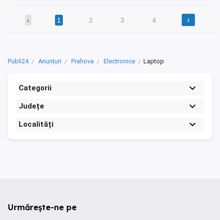
›
‹
1
2
3
4
Publi24
Anunțuri
Prahova
Electronice
Laptop
Categorii
Județe
Localități
Urmărește-ne pe