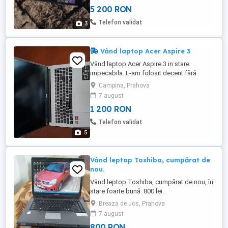
,foarte puțin folosit ,vine cu încărcător.
5 200 RON
Accept orice test Nu schimb cu pc sau
telefoane Laptopul este impecabil.
Telefon validat
3
Vând laptop Acer Aspire 3
Vând laptop Acer Aspire 3 in stare
impecabila. L-am folosit decent fără
programe de overclock sau alte aplicații. Il
Campina, Prahova
vând deoarece am trecut la un desktop.
7 august
Doresc seriozitate. Nu doresc schimburi.
1 200 RON
Specificațiile sunt transmise in ultimele
doua foto. Mulțumesc
Telefon validat
5
Vând leptop Toshiba, cumpărat de
nou.
Vând leptop Toshiba, cumpărat de nou, în
stare foarte bună. 800 lei.
Breaza de Jos, Prahova
7 august
800 RON