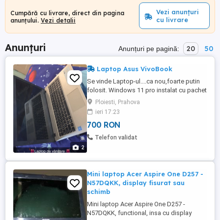
Vezi anunțuri
Cumpără cu livrare, direct din pagina
cu livrare
anunțului.
Vezi detalii
Anunțuri
20
50
Anunțuri pe pagină:
Laptop Asus VivoBook
Se vinde Laptop-ul....ca nou,foarte putin
folosit. Windows 11 pro instalat cu pachet
Microsoft Office. Prețul este de 700
Ploiesti, Prahova
negociabil. Detalii la nr
ieri 17:23
700 RON
Telefon validat
2
Mini laptop Acer Aspire One D257 -
N57DQKK, display fisurat sau
schimb
Mini laptop Acer Aspire One D257 -
N57DQKK, functional, insa cu display