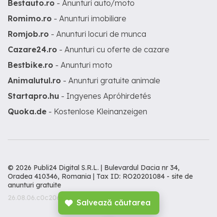
Bestauto.ro
- Anunturi auto/moto
Romimo.ro
- Anunturi imobiliare
Romjob.ro
- Anunturi locuri de munca
Cazare24.ro
- Anunturi cu oferte de cazare
Bestbike.ro
- Anunturi moto
Animalutul.ro
- Anunturi gratuite animale
Startapro.hu
- Ingyenes Apróhirdetés
Quoka.de
- Kostenlose Kleinanzeigen
© 2026 Publi24 Digital S.R.L. | Bulevardul Dacia nr 34,
Oradea 410346, Romania | Tax ID: RO20201084 -
site de
anunturi gratuite
26.08.06.c0c206c
Salvează căutarea