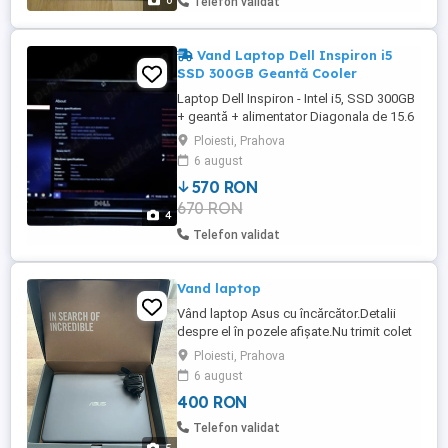
6
Telefon validat
Vand Laptop Dell Inspiron i5
SSD 300GB Geantă Cooler
Laptop Dell Inspiron - Intel i5, SSD 300GB
+ geantă + alimentator Diagonala de 15.6
inci (aproximativ 39.6 cm). Placă video
Ploiesti, Prahova
integrată: Intel HD Graphics 3000
6 august
(integrată în procesorul Intel i5-2430M).
570 RON
Aceasta folosește memoria RAM a
670 RON
sistemului și este potrivită pentru sarcini
4
de bază, cum ar fi navigarea ...
Telefon validat
Vand laptop
Vând laptop Asus cu încărcător.Detalii
despre el în pozele afișate.Nu trimit colet
,cei interesați să vină să-l vadă vb la
Ploiesti, Prahova
telefon.
6 august
400 RON
Telefon validat