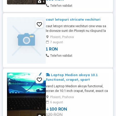
4
SCHIMBURI, VA ROG SA NU INSISTATI.
Telefon validat
caut letopuri stricate vechituri
caut letopri stricate vechituri cine vrea sa
le doneze sunt din Ploiești nu răspund la
telefon gratis
Ploiesti, Prahova
7 august
1 RON
Telefon validat
Laptop Medion akoya 10.1
functional, crapat, spart
vand Laptop Medion akoya functional,
ecran de 10.1 inch crapat, fisurat, exact ca
in poze complet, perfect functional (nu
Ploiesti, Prahova
mai stiu daca tastatura merge toata) nu
6 august
are bateria, carcasa ei este goala Fara
100 RON
incarcator poze reale import sh germania
120 RON