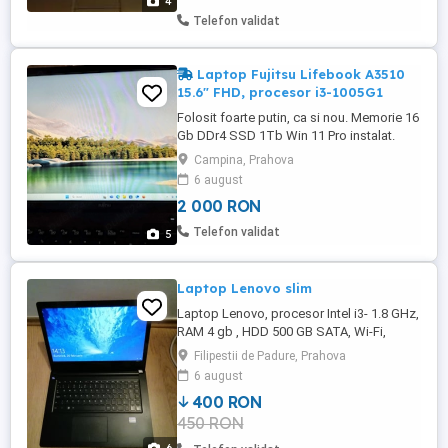
4
Telefon validat
Laptop Fujitsu Lifebook A3510
15.6" FHD, procesor i3-1005G1
Folosit foarte putin, ca si nou. Memorie 16
Gb DDr4 SSD 1Tb Win 11 Pro instalat.
Office 2021 instalat. Antivirus BitDefender
Campina, Prahova
instalat. Utilitar sistem instalat.
6 august
2 000 RON
Telefon validat
5
Laptop Lenovo slim
Laptop Lenovo, procesor Intel i3- 1.8 GHz,
RAM 4 gb , HDD 500 GB SATA, Wi-Fi,
camera web, Windows 10 Pro, display 14
Filipestii de Padure, Prahova
inch, în perfecta stare de funcționare,
6 august
baterie buna, vine însoțita de încărcător
400 RON
original.
450 RON