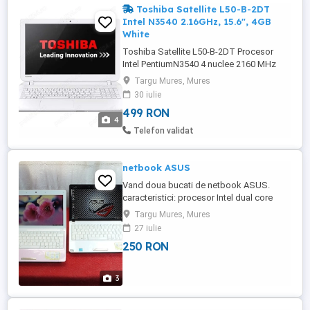
Toshiba Satellite L50-B-2DT
Intel N3540 2.16GHz, 15.6", 4GB
White
Toshiba Satellite L50-B-2DT Procesor
Intel PentiumN3540 4 nuclee 2160 MHz
Turbo Boost 2660 MHz Cache 2048 KB
Targu Mures, Mures
Procesor grafic integrat Intel HD Graphics
30 iulie
Diagonala display 15.6 inch HD LED Anti-
499 RON
Reflective Rezolutie 1366 x 768 Capacitate
4
memorie 4 GB DDR3 Frecventa 1333 MHz
Telefon validat
Camera WEB HD , Difuzoare stereo, ...
netbook ASUS
Vand doua bucati de netbook ASUS.
caracteristici: procesor Intel dual core
memorie 2 GB RAM, display 12" LED,
Targu Mures, Mures
camera web,wireles, cititor de
27 iulie
carduri,USB,etc. Pret 250 lei bucata. !!! NU
250 RON
RASPUND LA SMS-URI SI MESAJE !!! doar
la telefon zero77zero54trei58opt
3