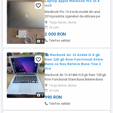
Laptop Apple Macbook Pro 15.4
inch
MacBook Pro 15.4 inch,model din anul
2014,prezinta zgarieturi de utilizare pe
carcasa,in starea foarte buna de
Targu Mures, Mures
functionare. Mai multe detalii in pozele
26 iulie
postate.
2 000 RON
Telefon validat
5
Macbook Air 13 A1466 i5 8 gb
Ram 128 gb Rom Functional Stare
Buna ca Nou Baterie Buna Tine 2
Ore
Macbook Air 13 A1466 i5 8 gb Ram 128 gb
Rom Functional Stare Buna Baterie Buna
LA CUTIE COMPLETA CA NOU PUTIN
Targu Mures, Mures
FOLOSIT BATERIA TINE PESTE 2 ORE
23 iulie
Include Incarcator
5
990 RON
Telefon validat