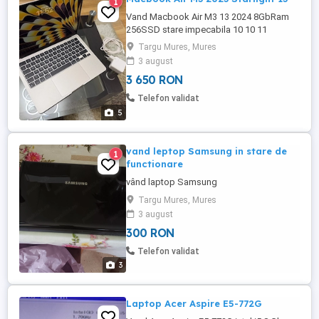
1
Vand Macbook Air M3 13 2024 8GbRam
256SSD stare impecabila 10 10 11
incarcari - batterylife 100% incarcator si
Targu Mures, Mures
cablu originale Magsafe 3 produs testat si
3 august
perfect functional se vinde resetat si liber
3 650 RON
de Conturi Pret: 3650 lei Predare in Tg
Mures cu verificare
Telefon validat
5
vand leptop Samsung in stare de
1
functionare
vând laptop Samsung
Targu Mures, Mures
3 august
300 RON
Telefon validat
3
Laptop Acer Aspire E5-772G