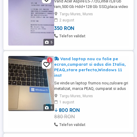
Vand Acer Aspire E5-772G,intel i5,8 Gb
ram,500 Gb Hdd+128 Gb SSD,placa video
GeForce 940m-2 Gb. Bateria nu mai
Targu Mures, Mures
tine,merge doar la priza,si cum se vede in
2 august
poze,e folosit,cu o mica lovitura pe
350 RON
rama,dar fara a afecta functionarea lui.Are
ecran de 17 si merge perfect cu Win 11
Telefon validat
Pro.
5
Vand laptop nou cu folie pe
1
ecran,cumparat si adus din Italia,
PEAQ,stare perfecta,Windows 11
inst
Se vinde un laptop frumos nou,culoare gri
metalizat, marca PEAQ, cumparat si adus
din Italia, în stare perfecta de functionare
Targu Mures, Mures
si estetica, are folie pe ecran, are instalat
1 august
Windows 11, cu încărcător, pret 800 lei,
5
800 RON
pret redus. Alte info în mesaj.
880 RON
Telefon validat