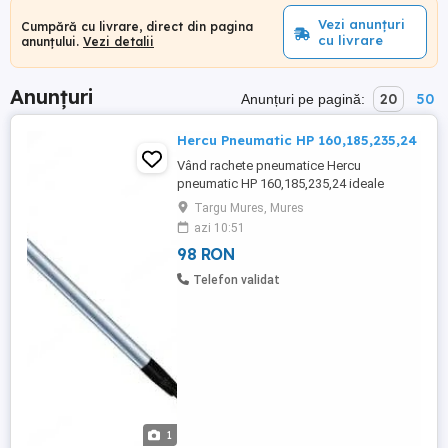
Vezi anunțuri
Cumpără cu livrare, direct din pagina
cu livrare
anunțului.
Vezi detalii
Anunțuri
20
50
Anunțuri pe pagină:
Hercu Pneumatic HP 160,185,235,24
Vând rachete pneumatice Hercu
pneumatic HP 160,185,235,24 ideale
pentru subtraversări fără săpătură la rețele
Targu Mures, Mures
de apă, gaz, electricitate și fibră optică.
azi 10:51
Fabricate în Germania Fiabile și ușor de
98 RON
întreținut Potrivite pentru lucrări No-Dig și
foraj orizontal Oferim și piese de schimb,
Telefon validat
accesorii ...
1