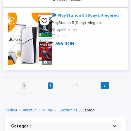
PlayStation 5 (Sony): Alegerea
PlayStation 5 (Sony): Alegerea
Apold, Mures
6 iulie
1 356 RON
3
›
‹
1
2
Publi24
Anunțuri
Mures
Electronice
Laptop
Categorii