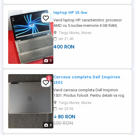
laptop HP 15-bw
Vand laptop HP. caracteristici: procesor
AMD cu 5 nuclee memorie 4 GB RAM,
display 15,6" LED, HDD de 1000 GB, video
Targu Mures, Mures
AMD Radeon. HDMI,tastatura numerica,
ieri 21:40
camera web,wireles, cititor de carduri,
400 RON
DVD-rw,USB 3.0,etc. !!! NU RASPUND LA
SMS-URI SI MESAJE !!! doar la telefon
zero77zero54trei58opt
5
Carcasa completa Dell Inspirion
2
1501
Vand carcasa completa Dell Inspirion
1501. Produs folosit. Pentru detalii va rog
sa ma contactati.
Targu Mures, Mures
ieri 20:06
80 RON
100 RON
8