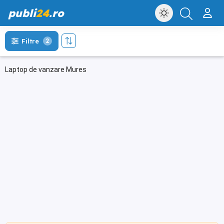
publi
24
.ro
Filtre
2
Laptop de vanzare Mures