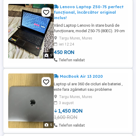
Lenovo Laptop Z50-75 perfect
funcțional, încărcător original
inclus!
Vând Laptop Lenovo în stare bună de
funcționare, model Z50-75 (80EC). 39 cm
(AMD A10, 8GB RAM, HDD 1TB) Dotări:
Targu Mures, Mures
Unitate DVD, camera Web, porturi USB,
ieri 12:24
tastatură în perfectă stare, HDMI. !!Bateria
450 RON
funcționează perfect doar cu încărcătorul
5
în priză. Încărcătorul original este inclus în
Telefon validat
preț!
MacBook Air 13 2020
Laptop ul are 360 de cicluri ale bateriei ,
este fara zgârieturi sau probleme
Targu Mures, Mures
3 august
1,450 RON
1,600 RON
5
Telefon validat