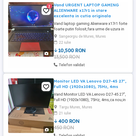
Vand URGENT LAPTOP GAMING
2
ALIENWARE x17r1 in stare
excelenta in cutia originala
Vand laptop gaming Alienware x17r1 forte
foarte putin folosit,fara urme de uzura in
stare perfecta(excelenta) de
Sangeorgiu de Mures, Mures
fuctionare.Toate specificatiile produsului
22 iulie
le gasiti in poza atasata,un sigur utilizator
10,500 RON
folosit mai putin de 200 de
5
13,500 RON
ore,achizitionat pe comanda din Statele
Unite ) .
Telefon validat
Monitor LED VA Lenovo D27-45 27",
Full HD (1920x1080), 75Hz, 4ms
Vand Monitor LED VA Lenovo D27-45 27",
Full HD (1920x1080), 75Hz, 4ms,ca nou,in
garantie inca 1 an.Pret 400 ron negociabil.
Targu Mures, Mures
tel.
21 iulie
400 RON
450 RON
1
Telefon validat