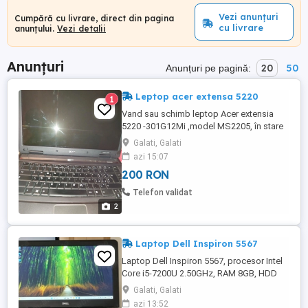
Vezi anunțuri
Cumpără cu livrare, direct din pagina
cu livrare
anunțului.
Vezi detalii
Anunțuri
20
50
Anunțuri pe pagină:
Leptop acer extensa 5220
1
Vand sau schimb leptop Acer extensia
5220 -301G12Mi ,model MS2205, în stare
de funcționare perfectă dar s,are 1gb ram
Galati, Galati
Ddr 2 si hard de 120 g
azi 15:07
200 RON
Telefon validat
2
Laptop Dell Inspiron 5567
Laptop Dell Inspiron 5567, procesor Intel
Core i5-7200U 2.50GHz, RAM 8GB, HDD
250GB, placă video dedicată AMD
Galati, Galati
Radeon, full HD, Windows 11 Pro, DVD-
azi 13:52