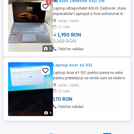
Asus Zenbook SSD 1tb
3
Laptop ultraportabil ASUS Zenbook ,stare
impecabila! Laptopul a fost achizionat in
2021 și folosit doar in scop didactic. Nu a
Galati, Galati
fost folosit pentru gaming niciodata
31 iulie
,bateria este noua! Detin cutia la el si husa
1,950 RON
de achizitie! PROCESOR AMD RYZEN 5
2,100 RON
MEMORIE Capacitate memorie 8 GB Tip
memorieLPDDR4X Memorie ...
5
Telefon validat
Laptop Acer e1-531
Laptop Acer e1-531 pentru piese nu este
pentru pretențioși se vinde cum se vede in
imagini
Galati, Galati
29 iulie
170 RON
Telefon validat
6