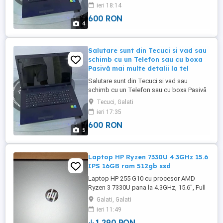
ieri 18:14
600 RON
4
Salutare sunt din Tecuci si vad sau
schimb cu un Telefon sau cu boxa
Pasivă mai multe detalii la tel
Salutare sunt din Tecuci si vad sau
schimb cu un Telefon sau cu boxa Pasivă
mai multe detalii la telefon
Tecuci, Galati
ieri 17:35
600 RON
5
Laptop HP Ryzen 7330U 4.3GHz 15.6
IPS 16GB ram 512gb ssd
Laptop HP 255 G10 cu procesor AMD
Ryzen 3 7330U pana la 4.3GHz, 15.6", Full
HD, IPS, 16GB DDR4 RAM, 512GB SSD,
Galati, Galati
AMD Radeon Graphics, Free DOS, Turbo
ieri 11:49
silver Stare impecabila, folosit pentru un
1,290 RON