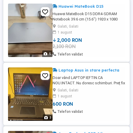
Huawei MateBook D15
Huawei MateBook D15 DDR4-SDRAM
Notebook 39.6 cm (15.6") 1920 x 1080
pixels 11th gen Intel Core i5 8 GB 512 GB
Galati, Galati
SSD Producator procesor - Intel Familie
1 august
procesor - Intel Core i5 din a unsprezecea
2,000 RON
generatie Model Procesor - i5-1135G7
2,100 RON
Nucleu - Tiger Lake Frecventa procesor -
2.40 GHz Frecventa turbo max ...
5
Telefon validat
Laptop Asus in stare perfecta
Doar vând LAPTOP IEFTIN.CA
NOU.INTACT. Nu doresc schimburi. Preț fix
Laptop ASUS Intel Celeron N4020 15,6 HD
Galati, Galati
4GB.
1 august
600 RON
Telefon validat
3