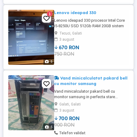
Lenovo ideapad 330
1
Lenovo ideapad 330 procesor Intel Core
i5-8250U SSD 512Gb RAM 20GB sistem
de operare windows 11 pro activat până
Tecuci, Galati
în 2038 Recent schimbat pasta termică.
3 august
Bateria ține 2 ore. Arată impecabil, foarte
670 RON
puțin folosit. Boot scurt. Incărcător
750 RON
original
5
Vand minicalculatot pakard bell
cu monitor samsung
Vand minicalculator pakard bell cu
monitor samsung in perfecta stare...
Galati, Galati
3 august
700 RON
900 RON
5
Telefon validat