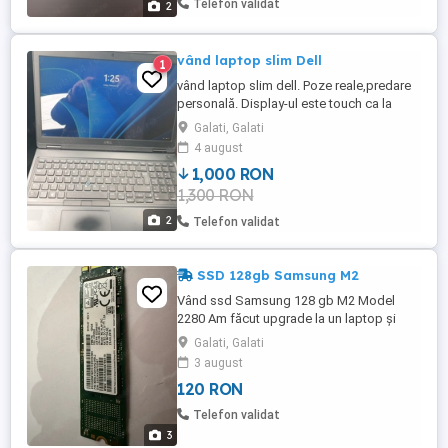
Telefon validat
2
ghz 2GB RAM
vând laptop slim Dell
1
vând laptop slim dell. Poze reale,predare
personală. Display-ul este touch ca la
telefon,tabletă,etc.
Galati, Galati
4 august
1,000 RON
1,300 RON
2
Telefon validat
SSD 128gb Samsung M2
Vând ssd Samsung 128 gb M2 Model
2280 Am făcut upgrade la un laptop și
acum stă degeaba în sertar. Are windows
Galati, Galati
10 Home instalat. stare perfectă de
3 august
funcționare. Preț fix
120 RON
Telefon validat
3