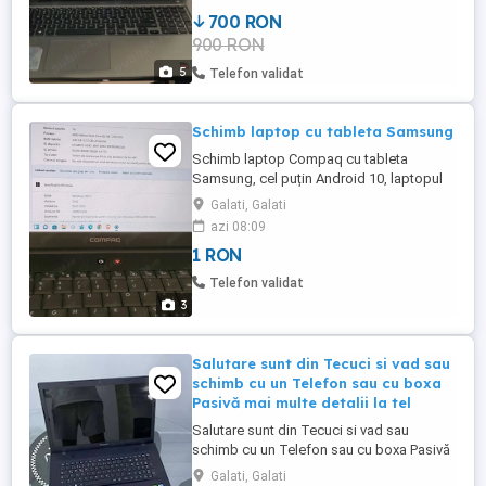
RW ATENȚIE: Trebuie schimbat
700 RON
acumulatorul!
900 RON
5
Telefon validat
Schimb laptop cu tableta Samsung
Schimb laptop Compaq cu tableta
Samsung, cel puțin Android 10, laptopul
are windows 11 Pro ,Hd Ssd așa cum se
Galati, Galati
vede în foto...bateria trebuie schimbată, în
azi 08:09
rest toate sunt ok. Eu îl folosesc la priză
1 RON
220 v
Telefon validat
3
Salutare sunt din Tecuci si vad sau
schimb cu un Telefon sau cu boxa
Pasivă mai multe detalii la tel
Salutare sunt din Tecuci si vad sau
schimb cu un Telefon sau cu boxa Pasivă
mai multe detalii la telefon
Galati, Galati