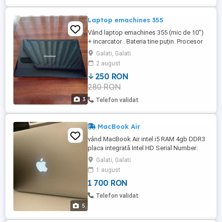
Laptop emachines 355
Vând laptop emachines 355 (mic de 10")
+ incarcator . Bateria tine puțin. Procesor
1.66 ghz, RAM 2gb DDR3 , hard 350 gb.
Galati, Galati
Are locas pt card SD, mufa usb, rețea, vga
2 august
. Bun pentru diagnoză auto. alte detalii
250 RON
gasiti pe net. Pret 250 fix
280 RON
3
Telefon validat
MacBook Air
vând MacBook Air intel i5 RAM 4gb DDR3
placa integrată Intel HD Serial Number:
C17MRNK9G085
Galati, Galati
1 august
1 700 RON
Telefon validat
5