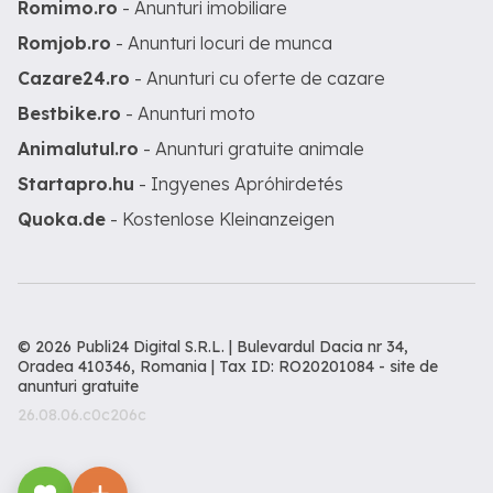
Romimo.ro
- Anunturi imobiliare
Romjob.ro
- Anunturi locuri de munca
Cazare24.ro
- Anunturi cu oferte de cazare
Bestbike.ro
- Anunturi moto
Animalutul.ro
- Anunturi gratuite animale
Startapro.hu
- Ingyenes Apróhirdetés
Quoka.de
- Kostenlose Kleinanzeigen
© 2026 Publi24 Digital S.R.L. | Bulevardul Dacia nr 34,
Oradea 410346, Romania | Tax ID: RO20201084 -
site de
anunturi gratuite
26.08.06.c0c206c