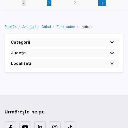
›
‹
1
2
Publi24
Anunțuri
Galati
Electronice
Laptop
Categorii
Județe
Localități
Urmărește-ne pe