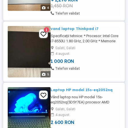
total de 12 ore. Windows 11. Vine
1,450 RON
impreuna cu toate accesoriile inclusiv
4
cutia si Cooler laptop Serioux NCP ...
Telefon validat
vand laptop Thinkpad i7
1
Specificații tehnice: * Procesor: Intel Core
i7-8550U 1.80 GHz, 2.00 GHz * Memorie
RAM: 8 GB * Stocare: SSD 256 GB *
Galati, Galati
Display: 14 IPS LCD, LED Backlight *
4 august
Rezoluție: Full HD (1920 x 1080) * Placă
1 000 RON
video: Radeon RX 550 (2 GB), Intel UHD
Graphics 620 (128 MB) Conectivitate: Wi-
Telefon validat
Fi, LAN, Bluetooth 4.1 Porturi ...
5
Laptop HP model 15s-eq2052nq
Vând laptop nou HP model 15s-
eq2052nq(5D5Y7EA) procesor AMD
RYZEN 5 5500 -12 cpu -2,1 ghz. RAM 16
Galati, Galati
GB. SSD 500 GB. folosit puțin de proba pe
4 august
YouTube . Îl vând pt că nu îl folosesc. Preț
2 600 RON
2600 lei.