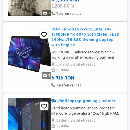
1,200 RON
3
Telefon validat
ROG Flow X16 GV601 Intel I9-
13900H RTX 4070 16INCH Mini LED
240Hz 1TB SSD Gaming Laptop
with English
WE PROVIDE Delivery service: Within 7
working days after receiving payment
Shipping Method: By container flat rack
Comlod, Bistrita-Nasaud
bulk cargo RO RO ship 24-HOURS online
26 iunie
service including holidays
3
6 916 RON
Telefon validat
Vând laptop gaming și cooler
Vând laptop gaming lenovo, procesor
Intel core i5 generația a 12-a, 16 gb RAM,
placă video nvidia 3050 4gb, 512
Beclean, Bistrita-Nasaud
ssd.Laptopul e complet funcțional cu mici
12 iunie
semne de uzura specifice folosirii, stare