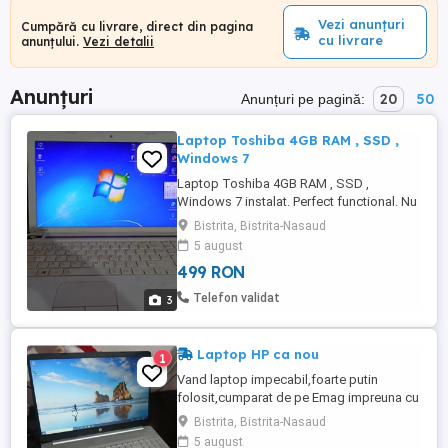
Vezi anunțuri
Cumpără cu livrare, direct din pagina
cu livrare
anunțului.
Vezi detalii
Anunțuri
20
50
Anunțuri pe pagină:
Laptop Toshiba 4GB RAM , SSD ,
Windows 7
Laptop Toshiba 4GB RAM , SSD ,
Windows 7 instalat. Perfect functional. Nu
are baterie , functioneaza direct prin cablu
Bistrita, Bistrita-Nasaud
de alimentare. Are si DVD - RW . Raspund
5 august
mai rapid pe whatsapp sau la telefon Se
499 RON
poate vedea oricand si proba in Bistrita.
Telefon validat
3
Laptop HP ca nou
1
Vand laptop impecabil,foarte putin
folosit,cumparat de pe Emag impreuna cu
o husa originala dedicata si bineinteles
Bistrita, Bistrita-Nasaud
incarcatorul original. Are display de 15 full
5 august