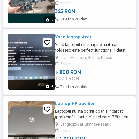
originala si incarcator original, tastatura
6 iulie
este functuionala dar fara unele taste.
325 RON
Hdd a fost scos pt date. Nu doresc
schimburi. Trimit si in tara doar cu plata in
Telefon validat
5
avans...Multumesc
Vand leptop Acer
Vând laptopul din imagine nu îl mai
folosesc este perfect funcțional îl dețin
de nou se poate folosi la birou jocuri sau
Ciceu-Mihaiesti, Bistrita-Nasaud
diverse
2 iulie
800 RON
1,000 RON
4
Telefon validat
Laptop HP pavilion
Laptopul nu stă pornit doar la încărcat
(problemă la baterie) intel core i7 8th gen
Nvidia GeForce 670 Laptop ca nou fara
Sangeorz-Bai, Bistrita-Nasaud
zgârieturi sau ceva de genul singura
1 iulie
problema este ca nu sta la încărcat
1,000 RON