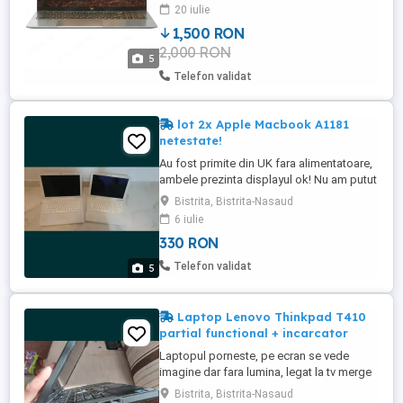
Laptop 16.1 inch Rezolutie Laptop 1920 x
20 iulie
1080 Format Laptop Full HD Iluminare
1,500 RON
Laptop LED backlight Suprafata Laptop
2,000 RON
Anti-Glare Rata Refresh Laptop 60 Hz
5
ProcesorProducator Procesor ...
Telefon validat
lot 2x Apple Macbook A1181
netestate!
Au fost primite din UK fara alimentatoare,
ambele prezinta displayul ok! Nu am putut
sa le verific fara incarcator! Trimit si in tara
Bistrita, Bistrita-Nasaud
doar cu plata in avans prin transfer bancar.
6 iulie
Nu doresc schimburi!
330 RON
Telefon validat
5
Laptop Lenovo Thinkpad T410
partial functional + incarcator
Laptopul porneste, pe ecran se vede
imagine dar fara lumina, legat la tv merge
fara probleme, se vinde cu bateria
Bistrita, Bistrita-Nasaud