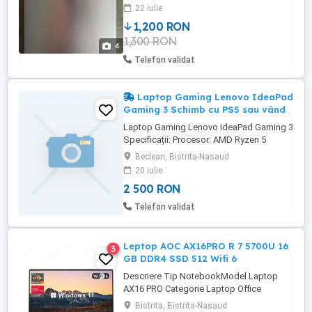
kg; Cadru metalic slimline (14,9 mm);
22 iulie
Diametru ecran - 13 inch; HUAWEI FullView
1,200 RON
Display cu rame de 4,4 mm; raportul de la
1,300 RON
ecran la corp la 88% si gama de culori
4
100% ...
Telefon validat
Laptop Gaming Lenovo IdeaPad
Gaming 3 Schimb cu PS5 sau vând
Laptop Gaming Lenovo IdeaPad Gaming 3
Specificații: Procesor: AMD Ryzen 5
5600H (3.30 GHz) Placă video: NVIDIA
Beclean, Bistrita-Nasaud
GeForce GTX 1650 4 GB + Radeon
20 iulie
Graphics RAM: 16 GB DDR4 3200 MHz
2 500 RON
SSD: 512 GB (477 GB disponibili) Ecran
15.6" Tastatură iluminată Windows
Telefon validat
instalat Laptopul este nou, funcționează ...
Leptop AOC AX16PRO R 7 5700U 16
3
GB DDR4 SSD 512 Wifi 6
Descriere Tip NotebookModel Laptop
AX16 PRO Categorie Laptop Office
Culoare Laptop Gri DisplayDiagonala
Bistrita, Bistrita-Nasaud