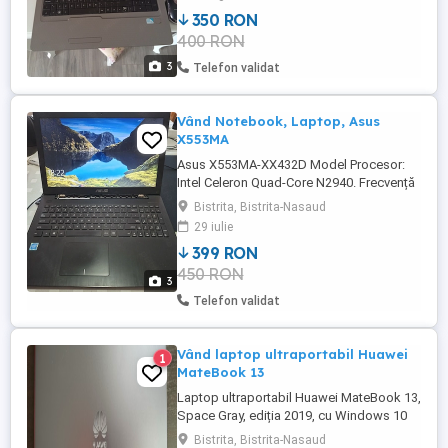
350 RON
400 RON
3
Telefon validat
Vând Notebook, Laptop, Asus
X553MA
Asus X553MA-XX432D Model Procesor:
Intel Celeron Quad-Core N2940. Frecvență
de bază: 1.83 GHz. Frecvență Turbo: Până
Bistrita, Bistrita-Nasaud
la 2.25 GHz. Tehnologie: 4 nuclee fizice și
29 iulie
un cache de 2 MB HDD de 500 GB, viteză
399 RON
5400 rpm Ecran: Diagonală de 15.6 inch,
450 RON
format 16:9. Rezoluție: 1366 x 768 pixeli
3
(HD), cu iluminare ...
Telefon validat
Vând laptop ultraportabil Huawei
1
MateBook 13
Laptop ultraportabil Huawei MateBook 13,
Space Gray, ediția 2019, cu Windows 10
integrat (original, licențiat). Greutate - 1.3
Bistrita, Bistrita-Nasaud