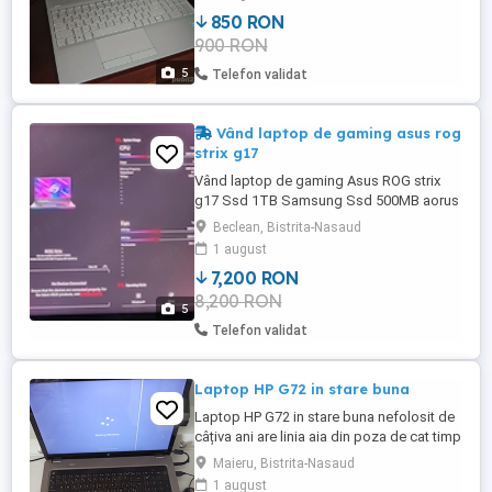
HD, procesor Intel Pentium Gold, hard
850 RON
SSD 250
900 RON
5
Telefon validat
Vând laptop de gaming asus rog
strix g17
Vând laptop de gaming Asus ROG strix
g17 Ssd 1TB Samsung Ssd 500MB aorus
Procesor intel i9-12900H Placă video
Beclean, Bistrita-Nasaud
integrată Intel Placă video dedicată Nvidia
1 august
GeForce GTX 3080ti 16gb VR RAM 32 GB
7,200 RON
ddr5
8,200 RON
5
Telefon validat
Laptop HP G72 in stare buna
Laptop HP G72 in stare buna nefolosit de
câțiva ani are linia aia din poza de cat timp
îl dețin și bateria slabă în rest
Maieru, Bistrita-Nasaud
funcționează f bn
1 august