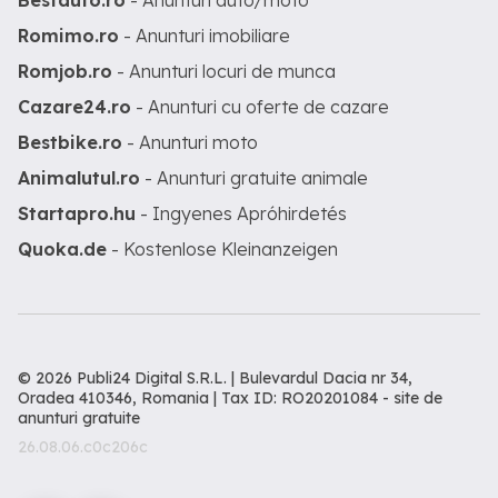
Bestauto.ro
- Anunturi auto/moto
Romimo.ro
- Anunturi imobiliare
Romjob.ro
- Anunturi locuri de munca
Cazare24.ro
- Anunturi cu oferte de cazare
Bestbike.ro
- Anunturi moto
Animalutul.ro
- Anunturi gratuite animale
Startapro.hu
- Ingyenes Apróhirdetés
Quoka.de
- Kostenlose Kleinanzeigen
© 2026 Publi24 Digital S.R.L. | Bulevardul Dacia nr 34,
Oradea 410346, Romania | Tax ID: RO20201084 -
site de
anunturi gratuite
26.08.06.c0c206c