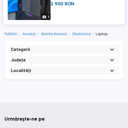
2 900 RON
foarte bună.De asemenea împreună cu
laptopul dau și cooler.
3
Publi24
Anunțuri
Bistrita-Nasaud
Electronice
Laptop
Categorii
Județe
Localități
Urmărește-ne pe