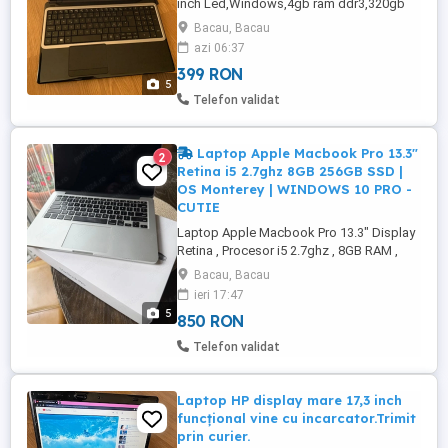
inch Led,Windows,4gb ram ddr3,320gb
memorie,perfect functional cu incarcator
Bacau, Bacau
se da cu proba.Trimit prin curier.
azi 06:37
399 RON
5
Telefon validat
Laptop Apple Macbook Pro 13.3"
2
Retina i5 2.7ghz 8GB 256GB SSD |
OS Monterey | WINDOWS 10 PRO -
CUTIE
Laptop Apple Macbook Pro 13.3" Display
Retina , Procesor i5 2.7ghz , 8GB RAM ,
256 GB SSD , Placa video dedicata | OS
Bacau, Bacau
Monterey | WINDOWS 10 PRO - CUTIE
ieri 17:47
PRET FIX !!! VA RUGAM , NU SUNATI
5
850 RON
PENTRU NEGOCIERI , SCHIMBURI !
RUGAM SI OFERIM SERIOZITATE !
Telefon validat
Laptop HP display mare 17,3 inch
funcțional vine cu incarcator.Trimit
prin curier.