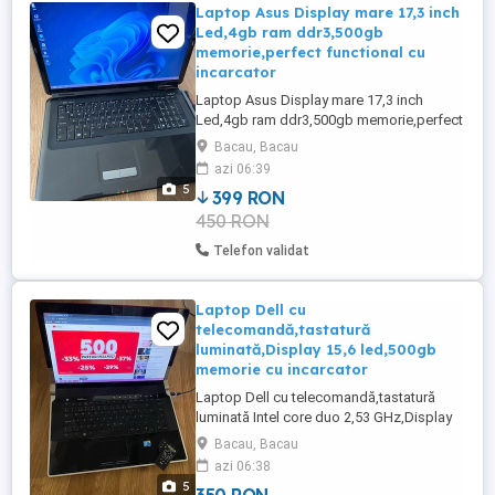
Laptop Asus Display mare 17,3 inch
Led,4gb ram ddr3,500gb
memorie,perfect functional cu
incarcator
Laptop Asus Display mare 17,3 inch
Led,4gb ram ddr3,500gb memorie,perfect
functional cu incarcator se da cu
Bacau, Bacau
proba.Trimit și in țara cu curierul.
azi 06:39
5
399 RON
450 RON
Telefon validat
Laptop Dell cu
telecomandă,tastatură
luminată,Display 15,6 led,500gb
memorie cu incarcator
Laptop Dell cu telecomandă,tastatură
luminată Intel core duo 2,53 GHz,Display
mare 15,6 led,Windows 6gb ram
Bacau, Bacau
ddr3,,500gb memorie perfect funcțional
azi 06:38
cu incarcator.Trimit prin curier.
5