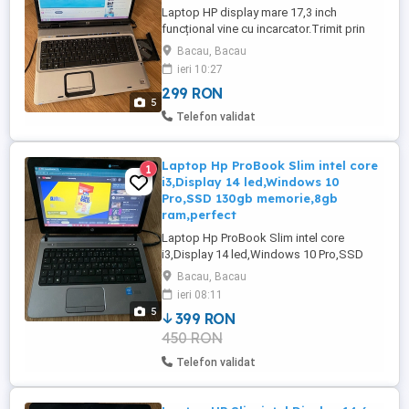
Laptop HP display mare 17,3 inch
funcțional vine cu incarcator.Trimit prin
curier.
Bacau, Bacau
ieri 10:27
299 RON
5
Telefon validat
Laptop Hp ProBook Slim intel core
1
i3,Display 14 led,Windows 10
Pro,SSD 130gb memorie,8gb
ram,perfect
Laptop Hp ProBook Slim intel core
i3,Display 14 led,Windows 10 Pro,SSD
130gb memorie,8gb ram,perfect
Bacau, Bacau
functional cu incarcator.Trimit prin curier.
ieri 08:11
5
399 RON
450 RON
Telefon validat