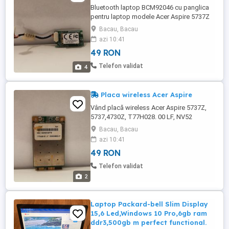
Bluetooth laptop BCM92046 cu panglica
pentru laptop modele Acer Aspire 5737Z
în stare foarte bună!
Bacau, Bacau
azi 10:41
49 RON
Telefon validat
4
Placa wireless Acer Aspire
Vând placă wireless Acer Aspire 5737Z,
5737,4730Z, T77H028. 00 LF, NV52
NV5214U, MS2274.
Bacau, Bacau
azi 10:41
49 RON
Telefon validat
2
Laptop Packard-bell Slim Display
15,6 Led,Windows 10 Pro,6gb ram
ddr3,500gb m perfect functional.