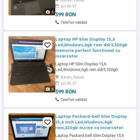
Bacau, Bacau
încărcator.Trimit prin curier.
azi 06:37
5
399 RON
Telefon validat
Laptop HP Slim Display 15,6
Led,Windows,6gb ram ddr3,320gb
memorie perfect functional cu
incarcator
Laptop HP Slim Display 15,6
Led,Windows,6gb ram ddr3,320gb
memorie perfect functional cu incarcator
Bacau, Bacau
se da cu proba.Trimit și in țara prin curier.
azi 06:37
5
399 RON
Telefon validat
Laptop Packard-bell Slim Display
15,6 inch Led,Windows,4gb
ram,320gb m,vine cu incarcator.
Laptop Packard-bell Slim Display 15,6