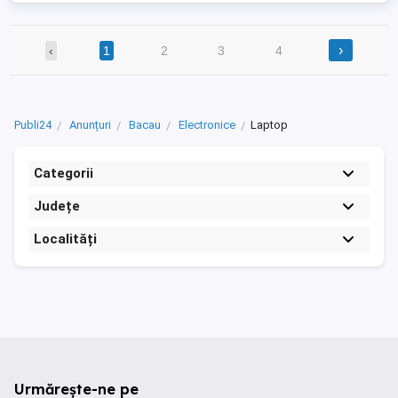
›
‹
1
2
3
4
Publi24
Anunțuri
Bacau
Electronice
Laptop
Categorii
Județe
Localități
Urmărește-ne pe