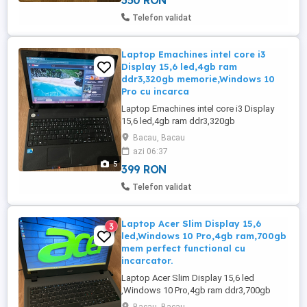
350 RON
Telefon validat
Laptop Emachines intel core i3
Display 15,6 led,4gb ram
ddr3,320gb memorie,Windows 10
Pro cu incarca
Laptop Emachines intel core i3 Display
15,6 led,4gb ram ddr3,320gb
memorie,Windows 10 Pro cu
Bacau, Bacau
incarcator.Trimit prin curier.
azi 06:37
5
399 RON
Telefon validat
Laptop Acer Slim Display 15,6
3
led,Windows 10 Pro,4gb ram,700gb
mem perfect functional cu
incarcator.
Laptop Acer Slim Display 15,6 led
,Windows 10 Pro,4gb ram ddr3,700gb
memorie perfect functional cu