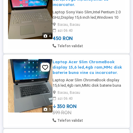
incarcator.
Laptop Sony Vaio Slim,Intel Pentium 2.0
GHz,Display 15,6 inch led,Windows 10
Pro,6gb ram ddr3,500gb
Bacau, Bacau
memorie,funcțional cu incarcator.Trimit
azi 06:40
prin curier.
4
450 RON
Telefon validat
Laptop Acer Slim ChromeBook
display 15,6 led,4gb ram,MMc disk
baterie buna vine cu incarcator.
Laptop Acer Slim ChromeBook display
15,6 led,4gb ram,MMc disk baterie buna
vine cu incarcator.Trimit prin curier.
Bacau, Bacau
azi 06:40
350 RON
5
399 RON
Telefon validat