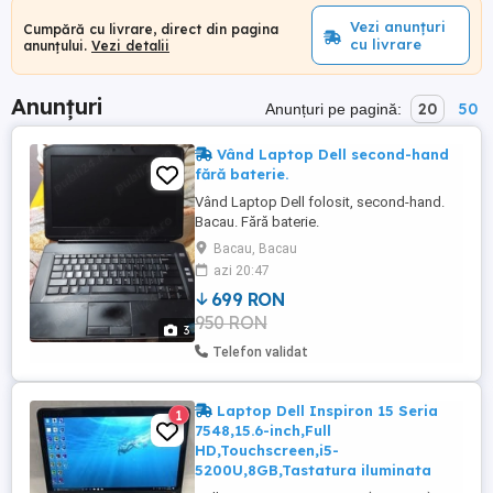
Vezi anunțuri
Cumpără cu livrare, direct din pagina
cu livrare
anunțului.
Vezi detalii
Anunțuri
20
50
Anunțuri pe pagină:
Vând Laptop Dell second-hand
fără baterie.
Vând Laptop Dell folosit, second-hand.
Bacau. Fără baterie.
Bacau, Bacau
azi 20:47
699 RON
950 RON
3
Telefon validat
Laptop Dell Inspiron 15 Seria
1
7548,15.6-inch,Full
HD,Touchscreen,i5-
5200U,8GB,Tastatura iluminata