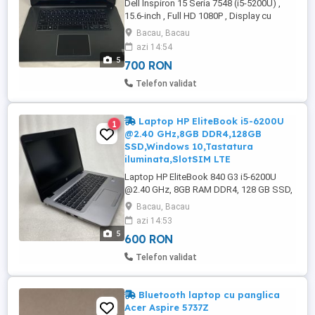
Dell Inspiron 15 Seria 7548 (i5-5200U) ,
15.6-inch , Full HD 1080P , Display cu
Touchscreen , Tastatura iluminata , 8 GB
Bacau, Bacau
RAM , 160gb HDD , WiFi , Webcam ,
azi 14:54
Bluetooth , Windows 10 ARATA SI
5
700 RON
FUNCTIONEAZA FOARTE BINE ! . PRET FIX
!!! VA RUGAM , NU SUNATI PENTRU
Telefon validat
NEGOCIERI , SCHIMBURI ! RUGAM SI ...
Laptop HP EliteBook i5-6200U
1
@2.40 GHz,8GB DDR4,128GB
SSD,Windows 10,Tastatura
iluminata,SlotSIM LTE
Laptop HP EliteBook 840 G3 i5-6200U
@2.40 GHz, 8GB RAM DDR4, 128 GB SSD,
Windows 10 Pro, Tastatura iluminata,
Bacau, Bacau
SlotSIM LTE PRET FIX !!! VA RUGAM , NU
azi 14:53
SUNATI PENTRU NEGOCIERI , SCHIMBURI
5
600 RON
! RUGAM SI OFERIM SERIOZITATE !
Telefon validat
Bluetooth laptop cu panglica
Acer Aspire 5737Z