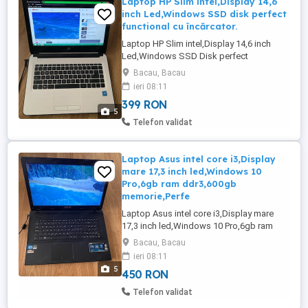
Laptop HP Slim intel,Display 14,6
inch Led,Windows SSD disk perfect
functional cu încărcator.
Laptop HP Slim intel,Display 14,6 inch
Led,Windows SSD Disk perfect
functional cu încărcator.Trimit prin curier.
Bacau, Bacau
ieri 08:11
399 RON
5
Telefon validat
Laptop Asus intel core i3,Display
mare 17,3 inch led,Windows 10
Pro,6gb ram ddr3,600gb
memorie,Perfe
Laptop Asus intel core i3,Display mare
17,3 inch led,Windows 10 Pro,6gb ram
ddr3,600gb memorie,Perfect funcțional cu
Bacau, Bacau
incarcator.Trimit prin curier.
ieri 08:11
5
450 RON
Telefon validat