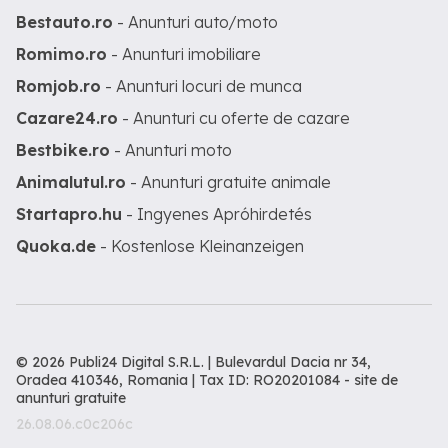
Bestauto.ro
- Anunturi auto/moto
Romimo.ro
- Anunturi imobiliare
Romjob.ro
- Anunturi locuri de munca
Cazare24.ro
- Anunturi cu oferte de cazare
Bestbike.ro
- Anunturi moto
Animalutul.ro
- Anunturi gratuite animale
Startapro.hu
- Ingyenes Apróhirdetés
Quoka.de
- Kostenlose Kleinanzeigen
© 2026 Publi24 Digital S.R.L. | Bulevardul Dacia nr 34,
Oradea 410346, Romania | Tax ID: RO20201084 -
site de
anunturi gratuite
26.08.06.c0c206c