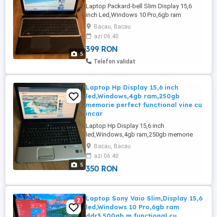
Laptop Packard-bell Slim Display 15,6
inch Led,Windows 10 Pro,6gb ram
ddr3,500gb memorie perfect functional cu
Bacau, Bacau
incarcator se da cu proba.Trimit și in țara
azi 06:40
cu curierul.
399 RON
5
Telefon validat
Laptop Hp Display 15,6 inch
led,Windows,4gb ram,250gb
memorie perfect functional vine cu
incar
Laptop Hp Display 15,6 inch
led,Windows,4gb ram,250gb memorie
perfect functional vine cu incarcator.Trimit
Bacau, Bacau
prin curier.
azi 06:40
5
350 RON
Laptop Sony Vaio Slim,Display 15,6
2
led,Windows 10 Pro,6gb ram
ddr3,500gb m,funcțional cu