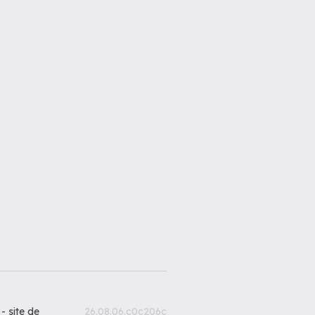
 -
site de
26.08.06.c0c206c