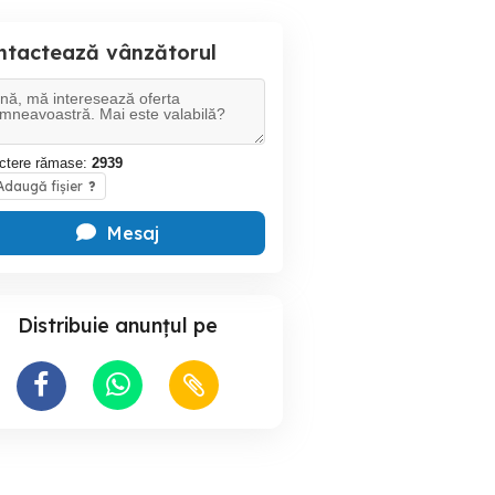
ntactează vânzătorul
ctere rămase:
2939
daugă fișier
?
Mesaj
Distribuie anunțul pe