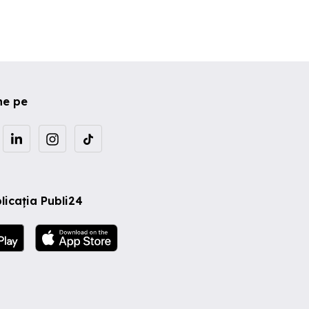
ne pe
licația Publi24