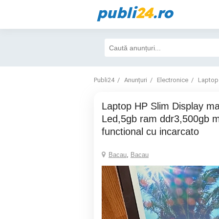
publi
24
.ro
Publi24
Anunțuri
Electronice
Laptop
Laptop HP Slim Display mare 17,3 inch
Led,5gb ram ddr3,500gb m
functional cu incarcato
Bacau
,
Bacau