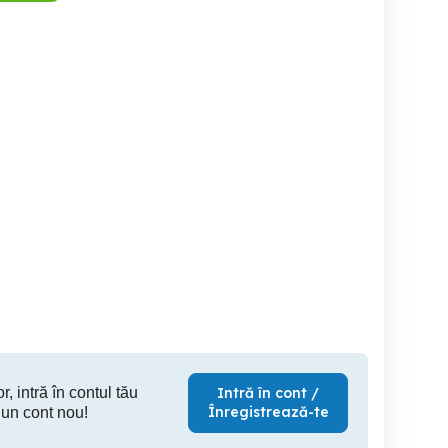
Laptop hp 17 inch
Dell E6520, I5
en1 Gen2 Gen3 Gen4
2.5ghz
Sector 3
Brasov
79 RON
450 RON
35
r, intră în contul tău
Intră în cont /
Înregistrează-te
 un cont nou!