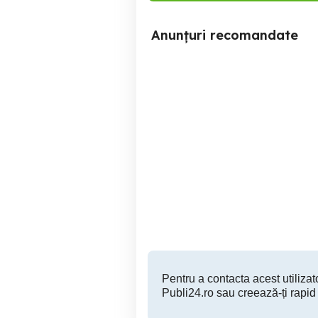
Anunțuri recomandate
Laptop i7, SSD 256GB,
Procesoare Laptop i5 i7
8GB RAM Ideal Birou
G
Școală (Funcționează pe
priză)
Sibiu
350 RON
Pentru a contacta acest utilizato
Publi24.ro sau creează-ți rapid