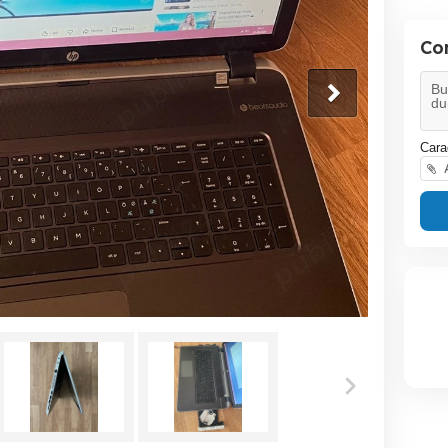
Co
Cara
A