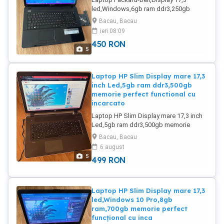
led,Windows,6gb ram ddr3,250gb
memorie,Perfect funcțional cu
Bacau, Bacau
incarcator.Trimit prin curier.
ieri 08:09
450
RON
5
Laptop HP Slim Display mare 17,3
inch Led,5gb ram ddr3,500gb
memorie perfect functional cu
incarcato
Laptop HP Slim Display mare 17,3 inch
Led,5gb ram ddr3,500gb memorie
perfect functional cu incarcator.Trimit și
Bacau, Bacau
in țara cu curierul.
6 august
5
499
RON
Laptop HP Slim Display mare 17,3
led,Windows 10 Pro,8gb
ram,700gb memorie perfect
funcțional cu inca