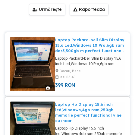
Urmărește
Raportează
Laptop Packard-bell Slim Display
15,6 Led,Windows 10 Pro,6gb ram
ddr3,500gb m perfect functional.
Laptop Packard-bell Slim Display 15,6
inch Led,Windows 10 Pro,6gb ram
ddr3,500gb memorie perfect functional
Bacau, Bacau
cu incarcator se da cu proba.Trimit și in
azi 06:40
țara cu curierul.
399
RON
5
Laptop Hp Display 15,6 inch
led,Windows,4gb ram,250gb
memorie perfect functional vine
cu incar
Laptop Hp Display 15,6 inch
led,Windows,4gb ram,250gb memorie