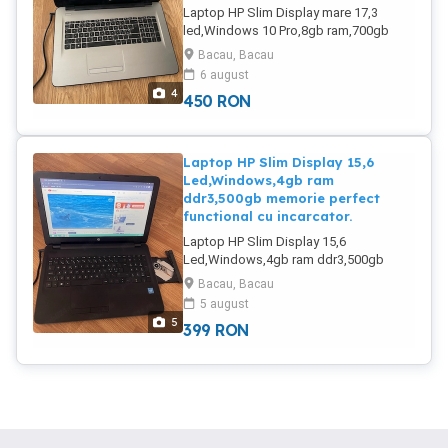
Laptop HP Slim Display mare 17,3
led,Windows 10 Pro,8gb ram,700gb
memorie perfect funcțional cu
Bacau, Bacau
incarcator.Trimit prin curier.
6 august
4
450
RON
Laptop HP Slim Display 15,6
Led,Windows,4gb ram
ddr3,500gb memorie perfect
functional cu incarcator.
Laptop HP Slim Display 15,6
Led,Windows,4gb ram ddr3,500gb
memorie perfect functional cu
Bacau, Bacau
incarcator.Trimit prin curier.
5 august
5
399
RON