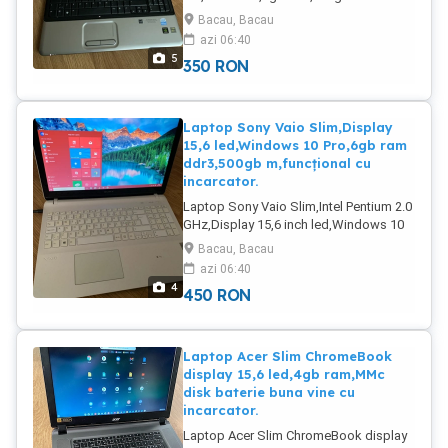
perfect functional vine cu
Bacau, Bacau
incarcator.Trimit prin curier.
azi 06:40
5
350
RON
Laptop Sony Vaio Slim,Display
15,6 led,Windows 10 Pro,6gb ram
ddr3,500gb m,funcțional cu
incarcator.
Laptop Sony Vaio Slim,Intel Pentium 2.0
GHz,Display 15,6 inch led,Windows 10
Pro,6gb ram ddr3,500gb
Bacau, Bacau
memorie,funcțional cu incarcator.Trimit
azi 06:40
prin curier.
4
450
RON
Laptop Acer Slim ChromeBook
display 15,6 led,4gb ram,MMc
disk baterie buna vine cu
incarcator.
Laptop Acer Slim ChromeBook display