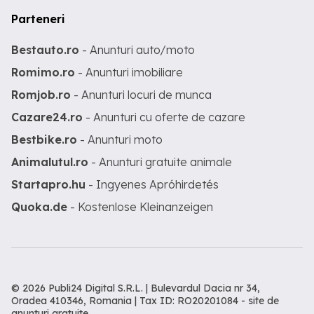
Parteneri
Bestauto.ro
- Anunturi auto/moto
Romimo.ro
- Anunturi imobiliare
Romjob.ro
- Anunturi locuri de munca
Cazare24.ro
- Anunturi cu oferte de cazare
Bestbike.ro
- Anunturi moto
Animalutul.ro
- Anunturi gratuite animale
Startapro.hu
- Ingyenes Apróhirdetés
Quoka.de
- Kostenlose Kleinanzeigen
© 2026 Publi24 Digital S.R.L. | Bulevardul Dacia nr 34,
Oradea 410346, Romania | Tax ID: RO20201084 -
site de
anunturi gratuite