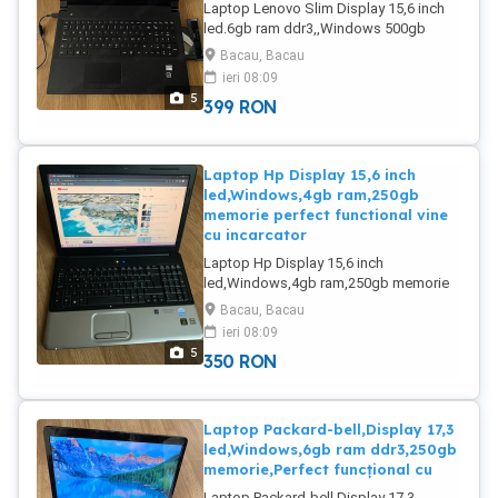
Laptop Lenovo Slim Display 15,6 inch
led.6gb ram ddr3,,Windows 500gb
memorie functional cu incarcator.Estetic
Bacau, Bacau
arată nou,trimit prin curier.
ieri 08:09
5
399
RON
Laptop Hp Display 15,6 inch
led,Windows,4gb ram,250gb
memorie perfect functional vine
cu incarcator
Laptop Hp Display 15,6 inch
led,Windows,4gb ram,250gb memorie
perfect functional vine cu
Bacau, Bacau
incarcator.Trimit prin curier.
ieri 08:09
5
350
RON
Laptop Packard-bell,Display 17,3
led,Windows,6gb ram ddr3,250gb
memorie,Perfect funcțional cu
Laptop Packard-bell,Display 17,3