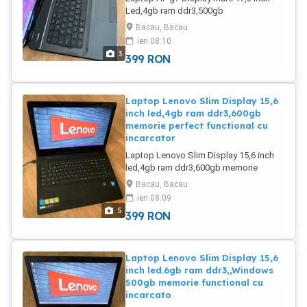
Led,4gb ram ddr3,500gb
memorie.Procesor intel Pentium 2,0
Bacau, Bacau
GHz,perfect functional cu incarcator
ieri 08:10
adus din Germania se da cu
3
399
RON
proba.Trimit și in țara cu curierul.
Laptop Lenovo Slim Display 15,6
inch led,4gb ram ddr3,600gb
memorie perfect functional cu
incarcator
Laptop Lenovo Slim Display 15,6 inch
led,4gb ram ddr3,600gb memorie
perfect functional cu încarcător.Trimit și
Bacau, Bacau
in țara cu curierul.
ieri 08:09
5
399
RON
Laptop Lenovo Slim Display 15,6
inch led.6gb ram ddr3,,Windows
500gb memorie functional cu
incarcato