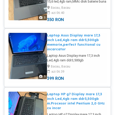
15,6 led,4gb ram,MMc disk baterie buna
vine cu incarcator.Trimit prin curier.
Bacau, Bacau
azi 06:40
5
350
RON
Laptop Asus Display mare 17,3
inch Led,4gb ram ddr3,500gb
memorie,perfect functional cu
incarcator
Laptop Asus Display mare 17,3 inch
Led,4gb ram ddr3,500gb
memorie,perfect functional cu
Bacau, Bacau
incarcator se da cu proba.Trimit și in
azi 06:39
țara cu curierul.
5
399
RON
Laptop HP g7 Display mare 17,3
inch Led,4gb ram ddr3,500gb
m.Procesor intel Pentium 2,0 GHz
cu incar
Laptop HP g7 Display mare 17,3 inch