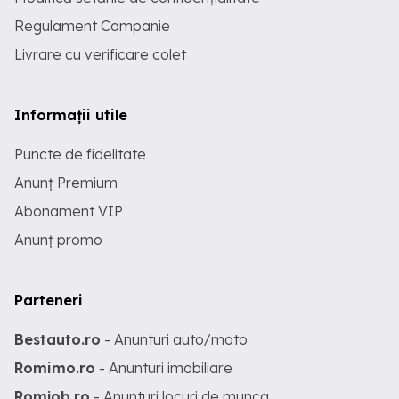
Regulament Campanie
Livrare cu verificare colet
Informații utile
Puncte de fidelitate
Anunț Premium
Abonament VIP
Anunț promo
Parteneri
Bestauto.ro
- Anunturi auto/moto
Romimo.ro
- Anunturi imobiliare
Romjob.ro
- Anunturi locuri de munca