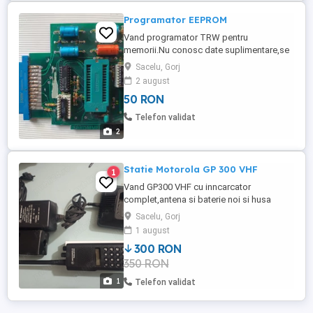
Programator EEPROM
Vand programator TRW pentru
memorii.Nu conosc date suplimentare,se
poate cauta codul piesei pe internet. TRW
Sacelu, Gorj
CARDCON 8509 251-12-50-170 50-24 SN-9
2 august
50 RON
Telefon validat
2
Statie Motorola GP 300 VHF
1
Vand GP300 VHF cu inncarcator
complet,antena si baterie noi si husa
compatibila noua.
Sacelu, Gorj
1 august
300 RON
350 RON
1
Telefon validat