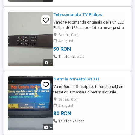
Telecomanda TV Philips
Vand telecomanda originala de la un LED
Philips de 126 cm,posibil sa mearga si la
alte modele.
Sacelu, Gorj
4 august
50 RON
Telefon validat
1
Garmin Streetpilot III
Vand GarminStreetpilot III functional,l-am
testat cu aimentare direct in sloturile
de.baterii sau acumulatori,fara ei nu
Sacelu, Gorj
functioneaza.alimentatorul de bricheta
2 august
auto. Pentu colectionari..,are o pata
80 RON
colorata pe display.
Telefon validat
4