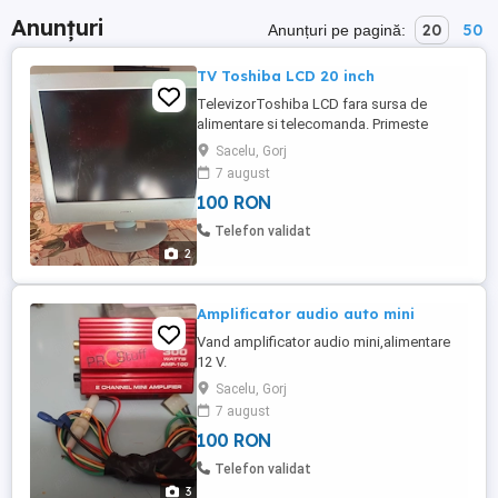
Anunțuri
20
50
Anunțuri pe pagină:
TV Toshiba LCD 20 inch
TelevizorToshiba LCD fara sursa de
alimentare si telecomanda. Primeste
tensiune si se aprinde ledul de stand-
Sacelu, Gorj
by,se vinde ca atare.Prefer predare
7 august
personala
100 RON
Telefon validat
2
Amplificator audio auto mini
Vand amplificator audio mini,alimentare
12 V.
Sacelu, Gorj
7 august
100 RON
Telefon validat
3