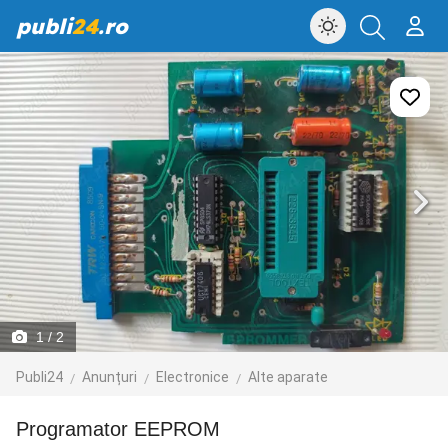
publi
24
.ro
1
/ 2
Publi24
Anunțuri
Electronice
Alte aparate
Programator EEPROM