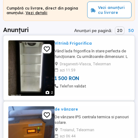
Vezi anunțuri
Cumpără cu livrare, direct din pagina
cu livrare
anunțului.
Vezi detalii
Anunțuri
20
50
Anunțuri pe pagină:
Vitrină Frigorifica
Vând lada frigorifica în stare perfecta de
funcționare. Cu următoarele dimensiuni: L
72cm, l 71cm, h 202 cm. Are 4 sertare
Draganesti-Vlasca, Teleorman
metalice.
azi 11:59
1 500 RON
Telefon validat
2
de vânzare
De vânzare IPS centrala termica si panouri
solare.
Troianul, Teleorman
azi 06:44