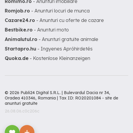
Romimo.ro
- Anunturi imobiliare
Romjob.ro
- Anunturi locuri de munca
Cazare24.ro
- Anunturi cu oferte de cazare
Bestbike.ro
- Anunturi moto
Animalutul.ro
- Anunturi gratuite animale
Startapro.hu
- Ingyenes Apróhirdetés
Quoka.de
- Kostenlose Kleinanzeigen
© 2026 Publi24 Digital S.R.L. | Bulevardul Dacia nr 34,
Oradea 410346, Romania | Tax ID: RO20201084 -
site de
anunturi gratuite
26.08.06.c0c206c