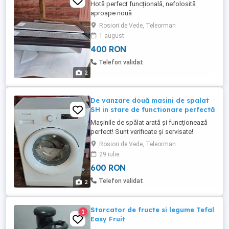
Hotă perfect funcțională, nefolosită
aproape nouă
Rosiori de Vede, Teleorman
1 august
400 RON
Telefon validat
2
De vanzare două masini de spalat
SH in stare de functionare perfectă
Mașinile de spălat arată și funcționează
perfect! Sunt verificate și servisate!
Rosiori de Vede, Teleorman
29 iulie
600 RON
Telefon validat
2
Storcator de fructe si legume Tefal
1
Easy Fruit