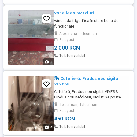
vand lada mezeluri
vând lada frigorifica în stare buna de
functionare
Alexandria, Teleorman
3 august
2 000 RON
Telefon validat
4
Cafetieră, Produs nou sigilat
VIVESS
Cafetieră, Produs nou sigilat VIVESS
Produs nou nefolosit, sigilat Se poate
verifica produsul la livrare Rog seriozitate
Teleorman, Teleorman
Pre : 450 Lei
3 august
450 RON
Telefon validat
4