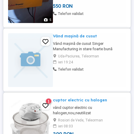
550 RON
Telefon validat
5
Vând mașină de cusut
Vând mașină de cusut Singer
Manufacturing in stare foarte bună
Uda-Paciurea, Teleorman
ieri 19:24
Telefon validat
cuptor electric cu halogen
1
vând cuptor electric cu
halogen,nou,neutilizat
Rosiori de Vede, Teleorman
ieri 08:03