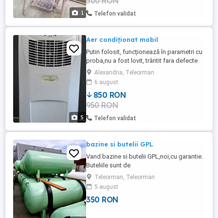
500 RON
1
Telefon validat
Aer condiționat mobil
Putin folosit, funcționează în parametri cu
proba,nu a fost lovit, trântit fara defecte
ascunse.,pretul este de 850lei , ,
Alexandria, Teleorman
6 august
850 RON
950 RON
5
Telefon validat
bazine si butelii GPL
Vand bazine si butelii GPL,noi,cu garantie.
Buteliile sunt de
26L,50L,60L,80L,83L,150L. Bazinele sunt
Teleorman, Teleorman
de la650L pana la 5000L Livrare in toata
5 august
tara. Detalii tel. .
350 RON