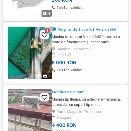
200 RON
Telefon validat
4
Mașina de tricotat Veritas360
1
Mașina de tricotat Veritas360 în perfecta
stare de funcționare și accesoriile
acesteia + 100 ace de rezerva. Schimb cu
Bacalesti, Teleorman
autoturism. Rog curioșii sa se abțina.
ieri 06:47
8 000 RON
Telefon validat
2
Masina de cusut
Masina tip Ileana, cu actionare mecanica,
la pedala, cu suport tip masa.
Turnu Magurele, Teleorman
6 august
400 RON