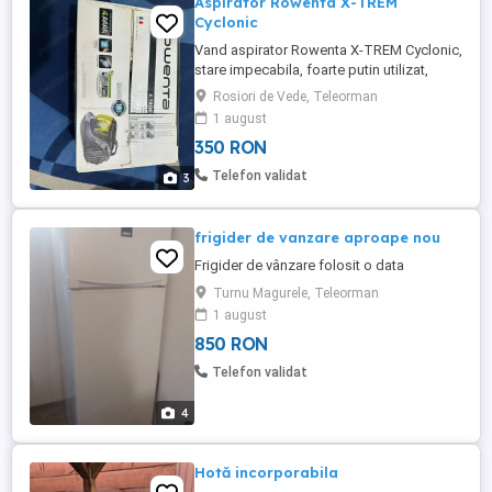
Aspirator Rowenta X-TREM
Cyclonic
Vand aspirator Rowenta X-TREM Cyclonic,
stare impecabila, foarte putin utilizat,
toate accesoriile incluse. Performanta
Rosiori de Vede, Teleorman
AAAA.
1 august
350 RON
Telefon validat
3
frigider de vanzare aproape nou
Frigider de vânzare folosit o data
Turnu Magurele, Teleorman
1 august
850 RON
Telefon validat
4
Hotă incorporabila