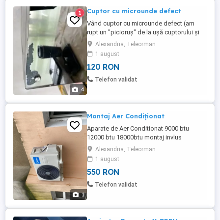
Cuptor cu microunde defect
1
Vând cuptor cu microunde defect (am
rupt un "picioruș" de la ușă cuptorului și
astfel nu mai pornește, înainte să îl rup era
Alexandria, Teleorman
perfect funcțional). Se poate vedea în
1 august
Alexandria.
120 RON
Telefon validat
4
Montaj Aer Condiționat
Aparate de Aer Conditionat 9000 btu
12000 btu 18000btu montaj invlus
24000btu Venim cu echipamentul direct la
Alexandria, Teleorman
tine acasă Montaj inclus
1 august
550 RON
Telefon validat
1