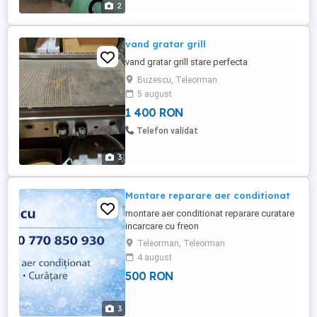
2
vand gratar grill
vand gratar grill stare perfecta
Buzescu, Teleorman
5 august
1 400 RON
Telefon validat
3
Montare reparare aer conditionat
montare aer conditionat reparare curatare
incarcare cu freon
Teleorman, Teleorman
4 august
500 RON
3