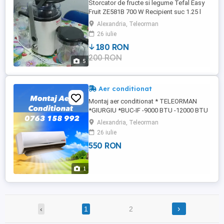
Storcator de fructe si legume Tefal Easy
Fruit ZE581B 700 W Recipient suc 1.25 l
Recipient pulpa 3 l 2 Viteze Tub de
Alexandria, Teleorman
alimentare fructe si legume de 75 mm Alb
26 iulie
Sistem anti picurare Sistem de siguranță
180 RON
Funcționează perfect, a fost folosit doar
200 RON
de câteva ori.
5
Aer conditionat
Montaj aer conditionat * TELEORMAN
*GIURGIU *BUC-IF -9000 BTU -12000 BTU
-18000 BTU -24000 BTU.
Alexandria, Teleorman
26 iulie
550 RON
1
›
‹
1
2