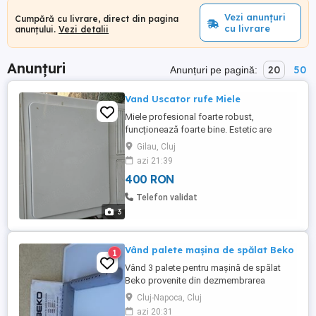
Vezi anunțuri
Cumpără cu livrare, direct din pagina
cu livrare
anunțului.
Vezi detalii
Anunțuri
20
50
Anunțuri pe pagină:
Vand Uscator rufe Miele
Miele profesional foarte robust,
funcționează foarte bine. Estetic are
zgârieturi si urme de utilizare normale.
Gilau, Cluj
azi 21:39
400 RON
Telefon validat
3
Vând palete mașina de spălat Beko
1
Vând 3 palete pentru mașină de spălat
Beko provenite din dezmembrarea
acesteia.Pret 15 ron bucată.
Cluj-Napoca, Cluj
azi 20:31