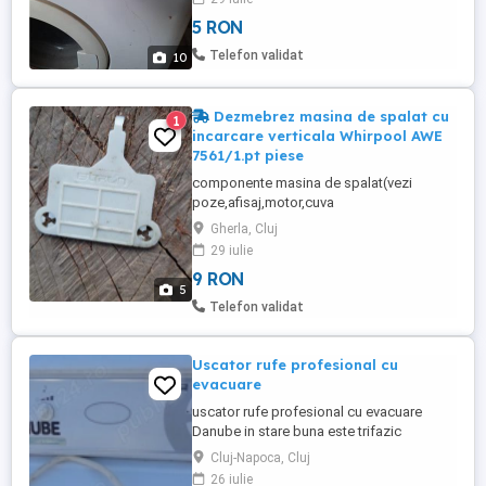
5 RON
Telefon validat
10
Dezmebrez masina de spalat cu
1
incarcare verticala Whirpool AWE
7561/1.pt piese
componente masina de spalat(vezi
poze,afisaj,motor,cuva
plastic,telescoape,pompa,furtune,laterale,cap
Gherla, Cluj
si filtru impuritati,etc)automatica,cu incarcare
29 iulie
verticala Whirlpool AWE 7516/1,pret in functie 
9 RON
piesa.
5
Telefon validat
Uscator rufe profesional cu
evacuare
uscator rufe profesional cu evacuare
Danube in stare buna este trifazic
Cluj-Napoca, Cluj
26 iulie