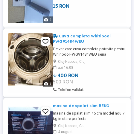
15 RON
2
Cuva completa Whitlpool
FWG91484WEU
De vanzare cuva completa potrivita pentru
WhirlpoolFWG91484WEU seria
859242610011 Turatia 1600, 62 l , cod
Cluj-Napoca, Cluj
piesa 481011107487 C00508734
azi 16:08
400 RON
500 RON
1
Telefon validat
masina de spalat slim BEKO
masina de spalat slim 45 cm model nou 7
kg in stare perfecta
Cluj-Napoca, Cluj
4 august