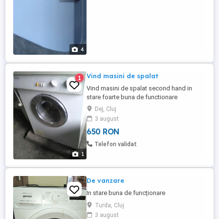
4
Vind masini de spalat
1
Vind masini de spalat second hand in
stare foarte buna de functionare
Dej, Cluj
3 august
650 RON
Telefon validat
1
De vanzare
In stare buna de funcționare
Turda, Cluj
3 august