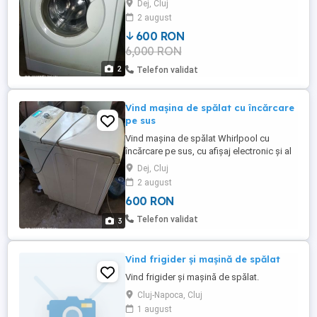
Dej, Cluj
2 august
600 RON
6,000 RON
2
Telefon validat
Vind mașina de spălat cu încărcare
pe sus
Vind mașina de spălat Whirlpool cu
încărcare pe sus, cu afișaj electronic și al
6lea simt
Dej, Cluj
2 august
600 RON
Telefon validat
3
Vind frigider și mașină de spălat
Vind frigider și mașină de spălat.
Cluj-Napoca, Cluj
1 august