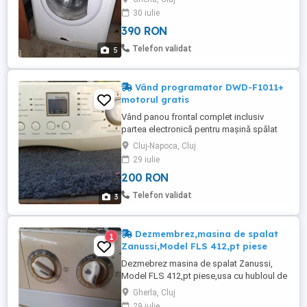
30 iulie
390 RON
Telefon validat
5
Vând programator DWD-F1011+
motorul gratis
Vând panou frontal complet inclusiv
partea electronică pentru mașină spălat
Daewoo nanosilver 7 kg inclusiv sertarul
Cluj-Napoca, Cluj
compartimentat In acest preț va ofer
29 iulie
gratuit și motorul care este și el
200 RON
funcționabil .Funcționabil
Telefon validat
3
Dezmembrez,masina de spalat
1
Zanussi,Model FLS 412,pt piese
Dezmebrez masina de spalat Zanussi,
Model FLS 412,pt piese,usa cu hubloul de
sticla,motorul ,deja sunt vandute.
Gherla, Cluj
29 iulie