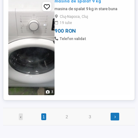
masina de spalat 9 kg
masina de spalat 9 kg in stare buna
Cluj-Napoca, Cluj
19 iulie
900 RON
Telefon validat
3
›
‹
1
2
3