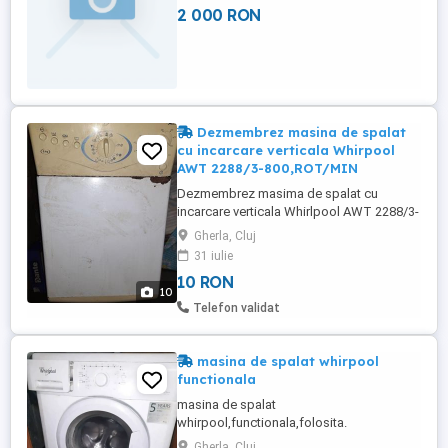
2 000 RON
Dezmembrez masina de spalat
cu incarcare verticala Whirpool
AWT 2288/3-800,ROT/MIN
Dezmembrez masima de spalat cu
incarcare verticala Whirlpool AWT 2288/3-
800 Rotatii pe minut, cu placa de baza
Gherla, Cluj
defecta,trebuie mutat manual selectorul
31 iulie
de programe la fiecare operatiune dintr-un
10 RON
ciclu de spalare,pret in functie de piesa.
10
Telefon validat
masina de spalat whirpool
functionala
masina de spalat
whirpool,functionala,folosita.
Gherla, Cluj