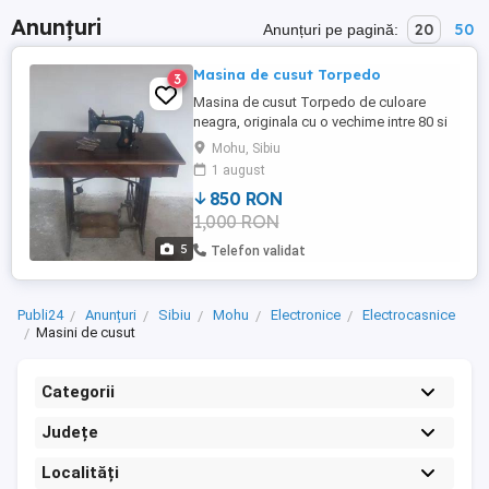
Anunțuri
20
50
Anunțuri pe pagină:
Masina de cusut Torpedo
3
Masina de cusut Torpedo de culoare
neagra, originala cu o vechime intre 80 si
100 de ani, in stare excelenta.
Mohu, Sibiu
1 august
850 RON
1,000 RON
5
Telefon validat
Publi24
Anunțuri
Sibiu
Mohu
Electronice
Electrocasnice
Masini de cusut
Categorii
Județe
Localități