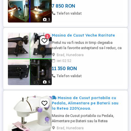
valoare mult mai mare de atat pentru ca
7 850 RON
NU se mai fabrica asa ceva Nu le dau
separat Nu le trimit cu ramburs Nu ma
Telefon validat
grabesc sa le vand Rog nu mai ...
5
Masina de Cusut Veche Raritate
2
Pretul nu va fi redus in timp degeaba
salvati la favorite asteptand sa-l reduc, ca
practic il urc treptat Doar 11350 lei
Brad, Hunedoara
negociabil, oricum are valoare mult mai
ieri 02:52
mare de atat pentru ca NU se mai fabrica
11 350 RON
asa ceva Nu-l trimit cu ramburs Nu ma
grabesc sa-l vand Rog nu mai deranjati si
Telefon validat
insistati inutil cu ...
5
Masina de Cusut portabila cu
Pedala, Alimentare pe Baterii sau
la Retea 220V,noua.
Masina de Cusut portabila cu Pedala,
Alimentare pe Baterii sau la Retea
220V,noua.Acest dispozitiv este operat cu
Brad, Hunedoara