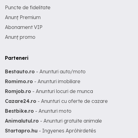
Puncte de fidelitate
Anunț Premium
Abonament VIP
Anunț promo
Parteneri
Bestauto.ro
- Anunturi auto/moto
Romimo.ro
- Anunturi imobiliare
Romjob.ro
- Anunturi locuri de munca
Cazare24.ro
- Anunturi cu oferte de cazare
Bestbike.ro
- Anunturi moto
Animalutul.ro
- Anunturi gratuite animale
Startapro.hu
- Ingyenes Apróhirdetés