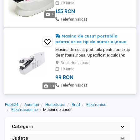
pedala, ca la o masina mai mare sau de un
19 iunie
buton de pe carcasa. Zona de lucru este
155 RON
iluminata. Caracteristicile produsului:
4
Produs nou de inalta calitate. Perfect
Telefon validat
pentru incepatori sau cei ...
Masina de cusut portabila
pentru orice tip de material,noua
Masina de cusut portabila pentru orice tip
de material,noua. Specificatie: culoare:
alb; alimentarea cu energie: 4x adaptor de
Brad, Hunedoara
alimentare AA sau DC 6V 600mA (nu este
19 iunie
inclus); dimensiuni (L / H / W): 21 x 7,5 x
99 RON
3,3 cm; greutate: 300 g. Include: bobine de
filet, ac de rezerva, suport mare pentru
Telefon validat
10
bobina, ...
Publi24
Anunțuri
Hunedoara
Brad
Electronice
Electrocasnice
Masini de cusut
Categorii
Județe