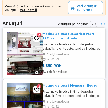
Vezi anunțuri
Cumpără cu livrare, direct din pagina
cu livrare
anunțului.
Vezi detalii
Anunțuri
20
50
Anunțuri pe pagină:
Masina de cusut electrica Pfaff
2
1221 semi industriala
Pretul nu va fi redus in timp degeaba
salvati la favorite asteptand sa-l reduc, ca
practic il urc treptat Doar 1850 lei
Brad, Hunedoara
negociabil, oricum are valoare mult mai
ieri 02:53
mare de atat pentru ca NU se mai fabrica
1 850 RON
asa ceva Nu o trimit cu ramburs Nu ma
grabesc sa o vand Rog nu mai deranjati si
Telefon validat
4
insistati inutil cu ...
Masina de cusut Monica si Ileana
2
Pretul nu va fi redus in timp degeaba
salvati la favorite asteptand sa-l reduc, ca
practic il urc treptat Doar 7850 lei
Brad, Hunedoara
negociabil ambele la pachet, oricum au
ieri 02:52