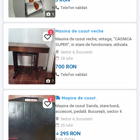
detalii sau poze sunați - Prețul este cat se
poate de FIX - NU DERANJAȚI PENTU
Telefon validat
NEGOGIERE
3
Masina de cusut veche
1
Masina de cusut veche, vintage, "CASNICA
SUPER", in stare de functionare, utilizata.
Sector 4, Bucuresti
28 iulie
700 RON
Telefon validat
7
Mașina de cusut.
2
Mașina de cusut Sanda, stare bună,
accesorii, pedală. București, sector 4.
Sector 4, Bucuresti
25 iulie
295 RON