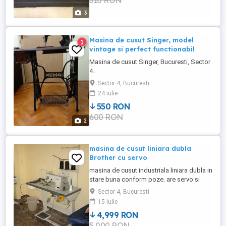
310 RON
3
Masina de cusut Singer, model
1
vintage si perfect functionabil
Masina de cusut Singer, Bucuresti, Sector
4..
Sector 4, Bucuresti
24 iulie
550 RON
600 RON
2
masina de cusut liniara dubla
Brother cu servo
masina de cusut industriala liniara dubla in
stare buna conform poze. are servo si
coasere automata etc predare in zona
Sector 4, Bucuresti
Unirii Bucuresti 220v
15 iulie
4,999 RON
5,000 RON