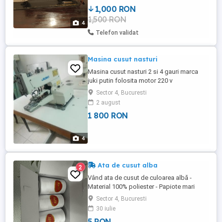
1,000 RON
1,500 RON
4
Telefon validat
Masina cusut nasturi
Masina cusut nasturi 2 si 4 gauri marca
juki putin folosita motor 220 v
Sector 4, Bucuresti
2 august
1 800 RON
4
Ata de cusut alba
2
Vând ata de cusut de culoarea albă -
Material 100% poliester - Papiote mari
5000 m finețe 120(40 2) - Papiotele sunt
Sector 4, Bucuresti
noi în țiplă - Prețul este pe bucată -
30 iulie
Disponibile 90 buc - Pentru mai multe
5 RON