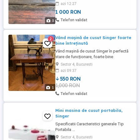
azi 12:27
1 000 RON
Telefon validat
3
Vând mașină de cusut Singer foarte
2
bine întreținută
Vând mașină de cusut Singer în perfectă
stare de funcționare, foarte bine
întreținută.Dețin cartea tehnica a mașinii.
Sector 4, Bucuresti
azi 09:37
550 RON
1,000 RON
1
Telefon validat
Mini masina de cusut portabila,
Singer
Specificatii Caracteristici generale Tip
Portabila ...
Sector 4, Bucuresti