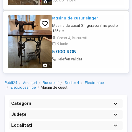
1
Masina de cusut singer
Masina de cusut Singer,vechime peste
125 de
ani,inseriata,autentica,nereconditionata,in
Sector 4, Bucuresti
perfecta stare de functionare,piese
9 iunie
autentice inclusiv cureaua din
5 000 RON
piele,asezata pe masa de lemn de nuc
,aceasta fiind sustinuta la randul ei de un
Telefon validat
cadru de bronz,pt cunoscatori!
5
Publi24
Anunțuri
Bucuresti
Sector 4
Electronice
Electrocasnice
Masini de cusut
Categorii
Județe
Localități