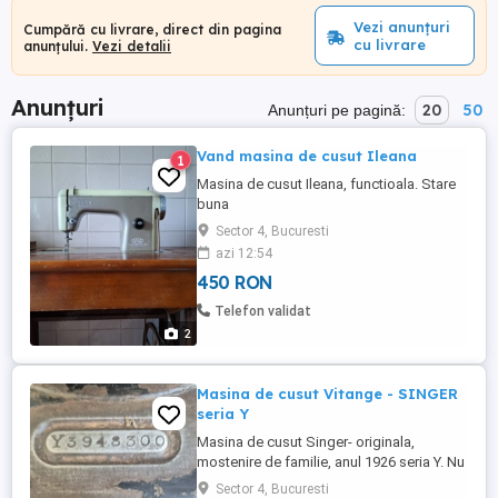
Vezi anunțuri
Cumpără cu livrare, direct din pagina
cu livrare
anunțului.
Vezi detalii
Anunțuri
20
50
Anunțuri pe pagină:
Vand masina de cusut Ileana
1
Masina de cusut Ileana, functioala. Stare
buna
Sector 4, Bucuresti
azi 12:54
450 RON
Telefon validat
2
Masina de cusut Vitange - SINGER
seria Y
Masina de cusut Singer- originala,
mostenire de familie, anul 1926 seria Y. Nu
a mai fost folosita. Pentru colectionari!!
Sector 4, Bucuresti