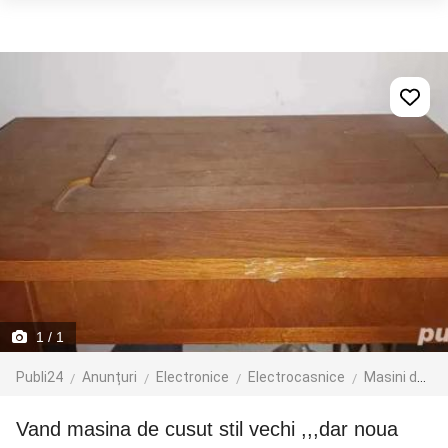
1
/ 1
Publi24
Anunțuri
Electronice
Electrocasnice
Masini de cusut
vand masina de cusut stil vechi ,,,dar noua