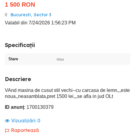
1 500
RON
Bucuresti
,
Sector 3
Valabil din 7/24/2026 1:56:23 PM
Specificații
Stare
nou
Descriere
VAnd masina de cusut stil vechi--cu carcasa de lemn,,,este
noua,,neasamblata,pret 1500 lei,,,se afla in jud OLt
ID anunț
: 1700130379
Vizualizări:
0
Raportează