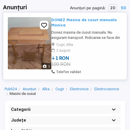
Anunțuri
20
50
Anunțuri pe pagină:
DONEZ Masina de cusut manuala
Monica
Donez masina de cusut manuala. Nu
asiguram transport. Ridicarea se face din
Cugir.
Cugir, Alba
2 august
1 RON
100 RON
1
Telefon validat
Publi24
Anunțuri
Alba
Cugir
Electronice
Electrocasnice
Masini de cusut
Categorii
Județe