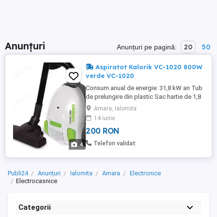
Anunțuri
20
50
Anunțuri pe pagină:
Aspiratot Kalorik VC-1020 800W
verde VC-1020
Consum anual de energie: 31,8 kW an Tub
de prelungire din plastic Sac hartie de 1,8
litri 3 buc perii Specificatii
Amara, Ialomita
CARACTERISTICI GENERALE Tip produs
14 iunie
Aspirator cu sac Tip aspirare Uscata Tip
200 RON
alimentare La retea Tip suprafata Covoare
Podele Eficienta energetica Clasa A+
Telefon validat
4
Greutate 4 Kg Culoare Alb ...
Publi24
Anunțuri
Ialomita
Amara
Electronice
Electrocasnice
Categorii