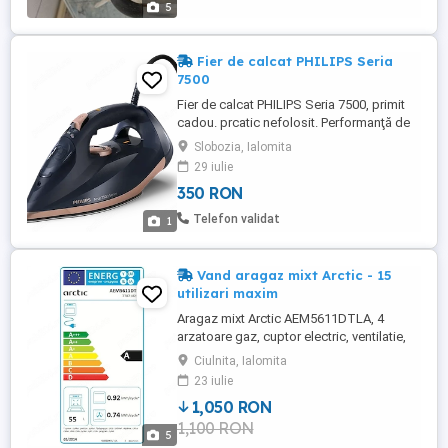
5
Fier de calcat PHILIPS Seria
7500
Fier de calcat PHILIPS Seria 7500, primit
cadou. prcatic nefolosit. Performanţă de
durată cu QuickCalc Release şi talpa
Slobozia, Ialomita
SteamGlide Elite cu rezistenţă
29 iulie
îmbunătăţită la zgârieturi. Abur continuu
350 RON
55 g min Jet de abur de 260 g Talpă
SteamGlide Elite
Telefon validat
1
Vand aragaz mixt Arctic - 15
utilizari maxim
Aragaz mixt Arctic AEM5611DTLA, 4
arzatoare gaz, cuptor electric, ventilatie,
grill, Negru Antracit Timer,Aragaz 4
Ciulnita, Ialomita
ochiuri,Aprindere electrica, cuptor
23 iulie
electric,Grill,Cuptor electric,Lumina cuptor
1,050 RON
,Capac emailat Alimentare - plitaGaz GPL
1,100 RON
Capac - Metalic Tava - Da Gratar cuptor -
5
Da Siguranta - Da Inca ...