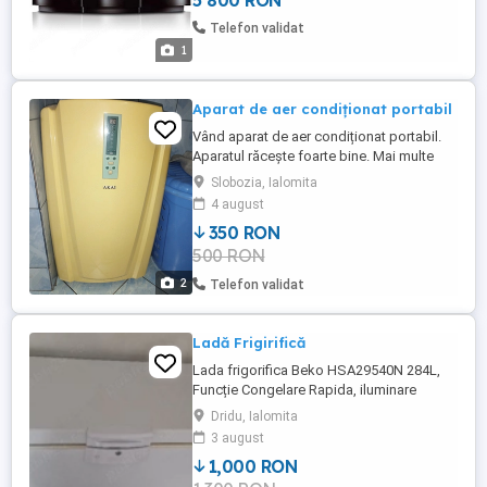
5 800 RON
Telefon validat
1
Aparat de aer condiționat portabil
Vând aparat de aer condiționat portabil.
Aparatul răcește foarte bine. Mai multe
detalii la telefon.
Slobozia, Ialomita
4 august
350 RON
500 RON
2
Telefon validat
Ladă Frigirifică
Lada frigorifica Beko HSA29540N 284L,
Funcție Congelare Rapida, iluminare
interioara, izolație densa H 86 cm, Culoare
Dridu, Ialomita
Alb. funcționează foarte bine, o am de 4
3 august
ani , mai are un an garanție. nu o mai
1,000 RON
folosesc.