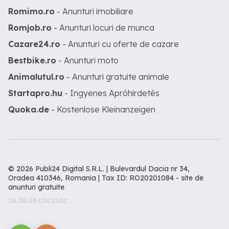
Romimo.ro
- Anunturi imobiliare
Romjob.ro
- Anunturi locuri de munca
Cazare24.ro
- Anunturi cu oferte de cazare
Bestbike.ro
- Anunturi moto
Animalutul.ro
- Anunturi gratuite animale
Startapro.hu
- Ingyenes Apróhirdetés
Quoka.de
- Kostenlose Kleinanzeigen
© 2026 Publi24 Digital S.R.L. | Bulevardul Dacia nr 34,
Oradea 410346, Romania | Tax ID: RO20201084 -
site de
anunturi gratuite
26.08.06.c0c206c