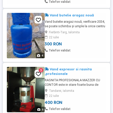
Telefon validat
Vand butelie aragaz nouă
Vand butelie aragaz nouă, verificare 2034,
se poate schimba și umple la orice centru
sau statie peco
Fierbinti-Targ, Ialomita
22 iulie
300 RON
Telefon validat
4
Vand expresor si rasnita
3
,profesionale
RASNITA PROFESIONALA MAZZER CU
CONTOR este in stare foarte buna de
functionare , mentionez ca a fost folosita
Tandarei, Ialomita
foarte putin. EXPRESSORUL ESTE CU
22 iulie
CONTOR IN STARE FOARTE BUNA, au fost
400 RON
servisate(curatire, decalcifiere)
Espressorul Saeco Ambra este un aparat
Telefon validat
6
de cafea de uz profesional , ideal pentru