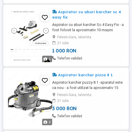
...
Aspirator cu aburi karcher sc 4
easy fix
Aspirator cu aburi karcher Sc 4 Easy Fix - a
fost folosit la aproximativ 10 mașini
pentru detailing auto - a fost cumpărat
Fetesti-Gara, Ialomita
strict pentru detailing - arată și
21 iulie
funcționează ca nou - dețin garanție până
1 000 RON
în data de 20.07.2027 Pentru detalii
sumplimentare :
Telefon validat
1
Aspirator karcher pizza 8 1
Aspirator karcher puzzy 8 1 -aparatul este
ca nou - a fost utilizat la aproximativ 15
mașini - a fost cumpărat pentru detailing
Fetesti-Gara, Ialomita
auto - produsul arată și funcționează
21 iulie
impecabil , ca nou - dețin garanție până în
3 000 RON
data de 20.07.2027 Pentru detalii
suplimentare :
Telefon validat
2