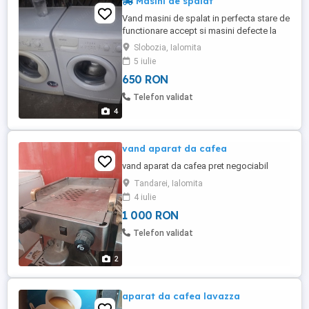
Masini de spalat
Vand masini de spalat in perfecta stare de
functionare accept si masini defecte la
schimb pretul scazand din cel
Slobozia, Ialomita
afisat.Preturi de la 650 lei in sus
5 iulie
650 RON
Telefon validat
4
vand aparat da cafea
vand aparat da cafea pret negociabil
Tandarei, Ialomita
4 iulie
1 000 RON
Telefon validat
2
aparat da cafea lavazza