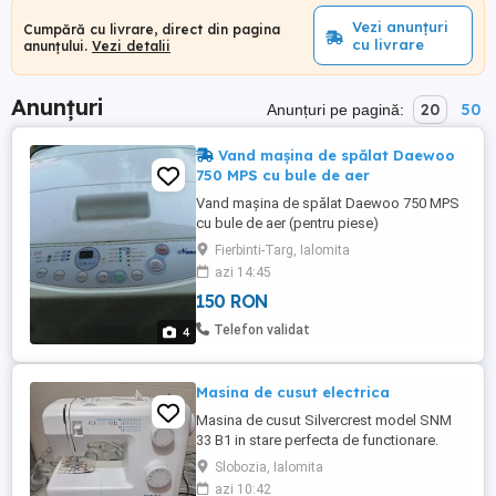
Vezi anunțuri
Cumpără cu livrare, direct din pagina
cu livrare
anunțului.
Vezi detalii
Anunțuri
20
50
Anunțuri pe pagină:
Vand mașina de spălat Daewoo
750 MPS cu bule de aer
Vand mașina de spălat Daewoo 750 MPS
cu bule de aer (pentru piese)
Fierbinti-Targ, Ialomita
azi 14:45
150 RON
Telefon validat
4
Masina de cusut electrica
Masina de cusut Silvercrest model SNM
33 B1 in stare perfecta de functionare.
Slobozia, Ialomita
azi 10:42