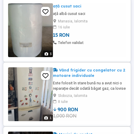
ață cusut saci
ață albă cusut saci
Manasia, Ialomita
16 iulie
15 RON
Telefon validat
3
Vând frigider cu congelator cu 2
motoare individuale
Este folosit în stare bună nu a avut nici o
reparație decât odată băgat gaz, ca lovise
un zugrav țeava și a ieșit gazul în rest sunt
Slobozia, Ialomita
2 motoare individuale made in Germania ,
8 iulie
este marca Polar după LG.
900 RON
1,000 RON
1