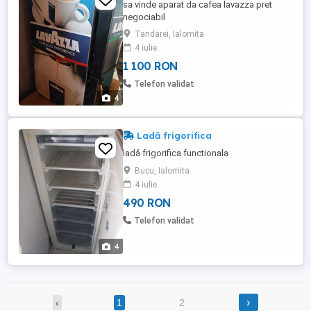
sa vinde aparat da cafea lavazza pret
negociabil
Tandarei, Ialomita
4 iulie
1 100 RON
Telefon validat
4
Ladă frigorifica
ladă frigorifica functionala
Bucu, Ialomita
4 iulie
490 RON
Telefon validat
4
›
‹
1
2