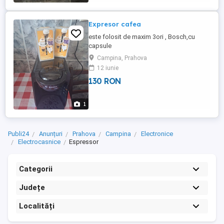
Expresor cafea
este folosit de maxim 3ori , Bosch,cu
capsule
Campina, Prahova
12 iunie
130 RON
1
Publi24
Anunțuri
Prahova
Campina
Electronice
Electrocasnice
Espressor
Categorii
Județe
Localități