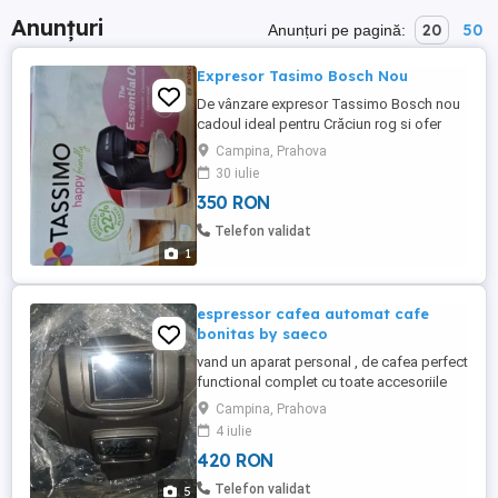
Anunțuri
20
50
Anunțuri pe pagină:
Expresor Tasimo Bosch Nou
De vânzare expresor Tassimo Bosch nou
cadoul ideal pentru Crăciun rog si ofer
seriozitate.
Campina, Prahova
30 iulie
350 RON
Telefon validat
1
espressor cafea automat cafe
bonitas by saeco
vand un aparat personal , de cafea perfect
functional complet cu toate accesoriile
Campina, Prahova
4 iulie
420 RON
Telefon validat
5